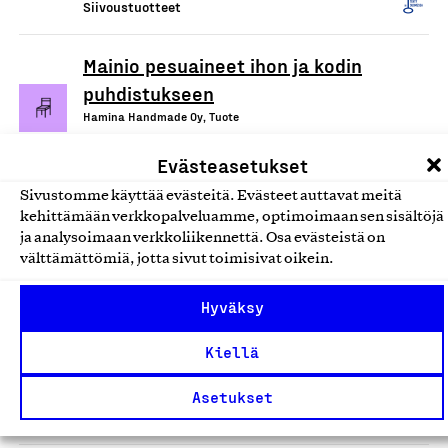
Siivoustuotteet
Mainio pesuaineet ihon ja kodin
puhdistukseen
Hamina Handmade Oy, Tuote
Siivoustuotteet
Evästeasetukset
Sivustomme käyttää evästeitä. Evästeet auttavat meitä
Ecotex/Devteks kuituliinat
kehittämään verkkopalveluamme, optimoimaan sen sisältöjä
Tekslund Oy, Tuote
ja analysoimaan verkkoliikennettä. Osa evästeistä on
välttämättömiä, jotta sivut toimisivat oikein.
Siivoustuotteet
Hyväksy
Arkivé Care -tahrasaippua
Kiellä
(tuoksuton)
Arkivé Academy Oy, Tuote
Asetukset
Siivoustuotteet