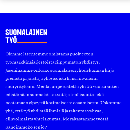
Olemme jäsentemme omistama puolueeton,
työmarkkinajärjestöistä riippumaton yhdistys.
Jäseninämme on koko suomalaisen yhteiskunnan kirjo
pienistä pajoista ja yhteisöistä kansainvälisiin
suuryrityksiin. Meidät on perustettu yli 100 vuotta sitten
edistämään suomalaista työtä ja teollisuutta sekä
nostamaan ylpeyttä kotimaisesta osaamisesta. Uskomme
yhä, että työ yhdistää ihmisiä ja rakentaa vahvaa,
elinvoimaista yhteiskuntaa. Me rakastamme työtä!
Sanoimmeko sen jo?