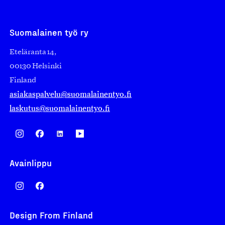
Suomalainen työ ry
Eteläranta 14,
00130 Helsinki
Finland
asiakaspalvelu@suomalainentyo.fi
laskutus@suomalainentyo.fi
Avainlippu
Design From Finland