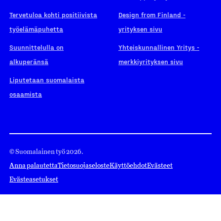
Tervetuloa kohti positiivista
Design from Finland -
työelämäpuhetta
yrityksen sivu
Suunnittelulla on
Yhteiskunnallinen Yritys -
alkuperänsä
merkkiyrityksen sivu
Liputetaan suomalaista
osaamista
© Suomalainen työ 2026.
Anna palautetta
Tietosuojaseloste
Käyttöehdot
Evästeet
Evästeasetukset