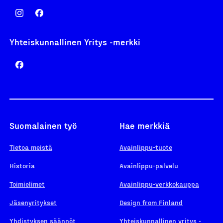
Yhteiskunnallinen Yritys -merkki
Suomalainen työ
Hae merkkiä
Tietoa meistä
Avainlippu-tuote
Historia
Avainlippu-palvelu
Toimielimet
Avainlippu-verkkokauppa
Jäsenyritykset
Design from Finland
Yhdistyksen säännöt
Yhteiskunnallinen yritys -