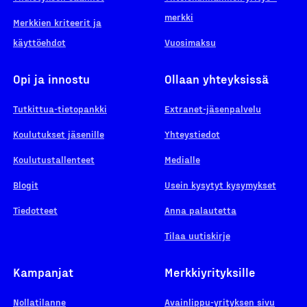
merkki
Merkkien kriteerit ja
käyttöehdot
Vuosimaksu
Opi ja innostu
Ollaan yhteyksissä
Tutkittua-tietopankki
Extranet-jäsenpalvelu
Koulutukset jäsenille
Yhteystiedot
Koulutustallenteet
Medialle
Blogit
Usein kysytyt kysymykset
Tiedotteet
Anna palautetta
Tilaa uutiskirje
Kampanjat
Merkkiyrityksille
Nollatilanne
Avainlippu-yrityksen sivu