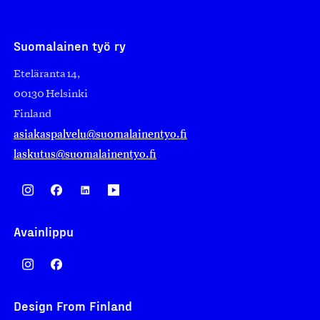
Suomalainen työ ry
Eteläranta 14,
00130 Helsinki
Finland
asiakaspalvelu@suomalainentyo.fi
laskutus@suomalainentyo.fi
Avainlippu
Design From Finland