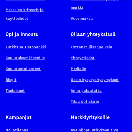
merkki
Merkkien kriteerit ja
käyttöehdot
Vuosimaksu
Opi ja innostu
Ollaan yhteyksissä
Tutkittua-tietopankki
Extranet-jäsenpalvelu
Koulutukset jäsenille
Yhteystiedot
Koulutustallenteet
Medialle
Blogit
Usein kysytyt kysymykset
Tiedotteet
Anna palautetta
Tilaa uutiskirje
Kampanjat
Merkkiyrityksille
Nollatilanne
Avainlippu-yrityksen sivu