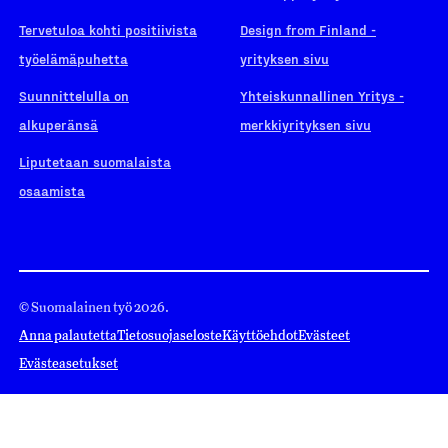
Tervetuloa kohti positiivista
Design from Finland -
työelämäpuhetta
yrityksen sivu
Suunnittelulla on
Yhteiskunnallinen Yritys -
alkuperänsä
merkkiyrityksen sivu
Liputetaan suomalaista
osaamista
© Suomalainen työ 2026.
Anna palautetta
Tietosuojaseloste
Käyttöehdot
Evästeet
Evästeasetukset