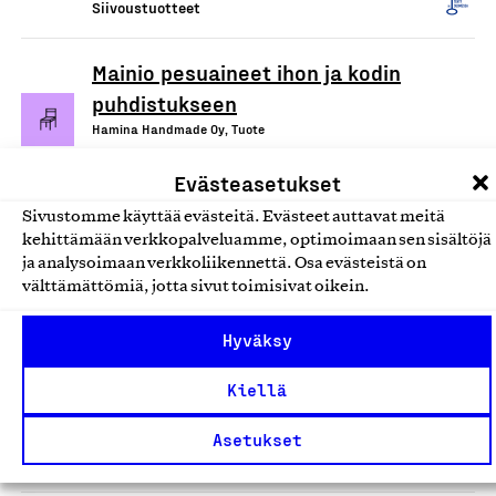
Siivoustuotteet
Mainio pesuaineet ihon ja kodin
puhdistukseen
Hamina Handmade Oy, Tuote
Siivoustuotteet
Evästeasetukset
Sivustomme käyttää evästeitä. Evästeet auttavat meitä
Ecotex/Devteks kuituliinat
kehittämään verkkopalveluamme, optimoimaan sen sisältöjä
Tekslund Oy, Tuote
ja analysoimaan verkkoliikennettä. Osa evästeistä on
välttämättömiä, jotta sivut toimisivat oikein.
Siivoustuotteet
Hyväksy
Arkivé Care -tahrasaippua
Kiellä
(tuoksuton)
Arkivé Academy Oy, Tuote
Asetukset
Siivoustuotteet