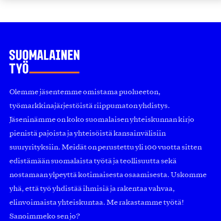
Olemme jäsentemme omistama puolueeton,
työmarkkinajärjestöistä riippumaton yhdistys.
Jäseninämme on koko suomalaisen yhteiskunnan kirjo
pienistä pajoista ja yhteisöistä kansainvälisiin
suuryrityksiin. Meidät on perustettu yli 100 vuotta sitten
edistämään suomalaista työtä ja teollisuutta sekä
nostamaan ylpeyttä kotimaisesta osaamisesta. Uskomme
yhä, että työ yhdistää ihmisiä ja rakentaa vahvaa,
elinvoimaista yhteiskuntaa. Me rakastamme työtä!
Sanoimmeko sen jo?