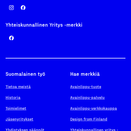
Yhteiskunnallinen Yritys -merkki
Suomalainen työ
Hae merkkiä
Tietoa meistä
Avainlippu-tuote
Historia
Avainlippu-palvelu
Toimielimet
Avainlippu-verkkokauppa
Jäsenyritykset
Design from Finland
Yhdistyksen säännöt
Yhteiskunnallinen yritys -