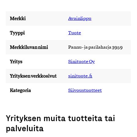
Merkki
Avainlippu
Tyyppi
Tuote
Merkkiluvan nimi
Pannu- ja parilaharja 3959
Yritys
Sinituote Oy
Yrityksen verkkosivut
sinituote.fi
Kategoria
Siivoustuotteet
Yrityksen muita tuotteita tai
palveluita