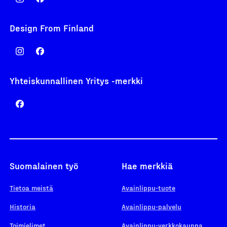
Design From Finland
Yhteiskunnallinen Yritys -merkki
Suomalainen työ
Hae merkkiä
Tietoa meistä
Avainlippu-tuote
Historia
Avainlippu-palvelu
Toimielimet
Avainlippu-verkkokauppa