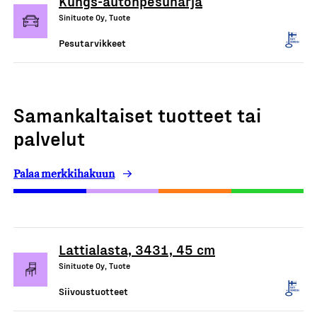
Kungs-autonpesuharja
Sinituote Oy, Tuote
Pesutarvikkeet
Samankaltaiset tuotteet tai
palvelut
Palaa merkkihakuun
Lattialasta, 3431, 45 cm
Sinituote Oy, Tuote
Siivoustuotteet