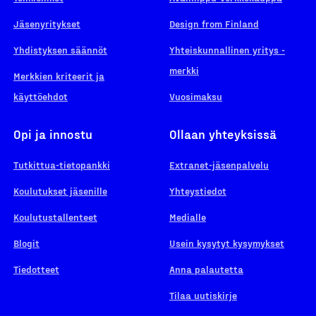
Jäsenyritykset
Design from Finland
Yhdistyksen säännöt
Yhteiskunnallinen yritys -
merkki
Merkkien kriteerit ja
käyttöehdot
Vuosimaksu
Opi ja innostu
Ollaan yhteyksissä
Tutkittua-tietopankki
Extranet-jäsenpalvelu
Koulutukset jäsenille
Yhteystiedot
Koulutustallenteet
Medialle
Blogit
Usein kysytyt kysymykset
Tiedotteet
Anna palautetta
Tilaa uutiskirje