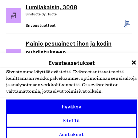
Lumilakaisin, 3008
Sinituote Oy, Tuote
Siivoustuotteet
Mainio pesuaineet ihon ja kodin
puhdistukseen
Hamina Handmade Oy, Tuote
Evästeasetukset
Siivoustuotteet
Sivustomme käyttää evästeitä. Evästeet auttavat meitä
kehittämään verkkopalveluamme, optimoimaan sen sisältöjä
ja analysoimaan verkkoliikennettä. Osa evästeistä on
Ecotex/Devteks kuituliinat
välttämättömiä, jotta sivut toimisivat oikein.
Tekslund Oy, Tuote
Hyväksy
Siivoustuotteet
Kiellä
Arkivé Care -tahrasaippua
(tuoksuton)
Asetukset