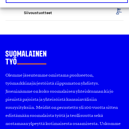
Arkivé Academy Oy, Tuote
Siivoustuotteet
Olemme jäsentemme omistama puolueeton,
työmarkkinajärjestöistä riippumaton yhdistys.
Jäseninämme on koko suomalaisen yhteiskunnan kirjo
pienistä pajoista ja yhteisöistä kansainvälisiin
suuryrityksiin. Meidät on perustettu yli 100 vuotta sitten
edistämään suomalaista työtä ja teollisuutta sekä
nostamaan ylpeyttä kotimaisesta osaamisesta. Uskomme