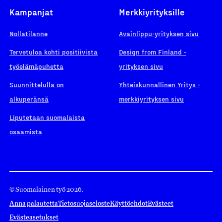
Kampanjat
Merkkiyrityksille
Nollatilanne
Avainlippu-yrityksen sivu
Tervetuloa kohti positiivista
Design from Finland -
työelämäpuhetta
yrityksen sivu
Suunnittelulla on
Yhteiskunnallinen Yritys -
alkuperänsä
merkkiyrityksen sivu
Liputetaan suomalaista
osaamista
© Suomalainen työ 2026.
Anna palautetta
Tietosuojaseloste
Käyttöehdot
Evästeet
Evästeasetukset