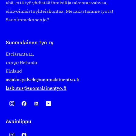
yhä, että työ yhdistää ihmisiä ja rakentaa vahvaa,
elinvoimaista yhteiskuntaa. Me rakastamme työtä!
Sanoimmeko sen jo?
Suomalainen työ ry
Eteläranta 14,
00130 Helsinki
Finland
asiakaspalvelu@suomalainentyo.fi
laskutus@suomalainentyo.fi
Avainlippu