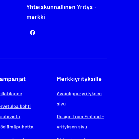
Yhteiskunnallinen Yritys -
merkki
ampanjat
Merkkiyrityksille
ollatilanne
Avainlippu-yrityksen
sivu
ervetuloa kohti
ositiivista
Design from Finland -
yöelämäpuhetta
yrityksen sivu