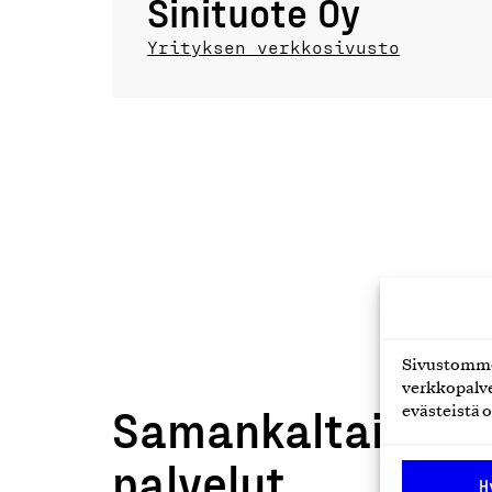
Sinituote Oy
Yrityksen verkkosivusto
Sivustomme 
verkkopalve
Samankaltaiset t
evästeistä o
palvelut
H