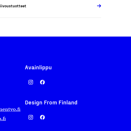
iivoustuotteet
Avainlippu
Design From Finland
nentyo.fi
.fi