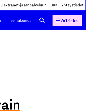
du extranet-jäsenpalveluun
UKK
Yhteystiedot
u
Tee hakemus
Valikko
vain