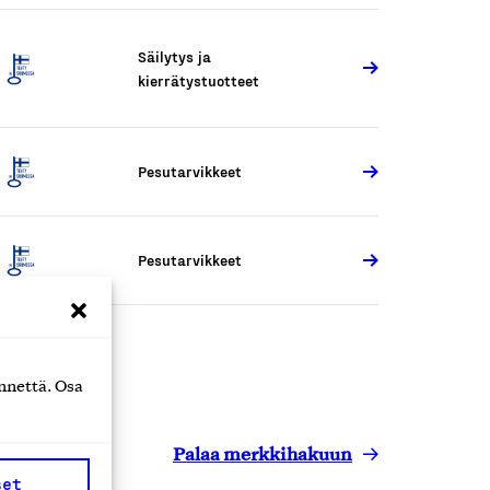
Säilytys ja
kierrätystuotteet
Pesutarvikkeet
Pesutarvikkeet
nnettä. Osa
Palaa merkkihakuun
set