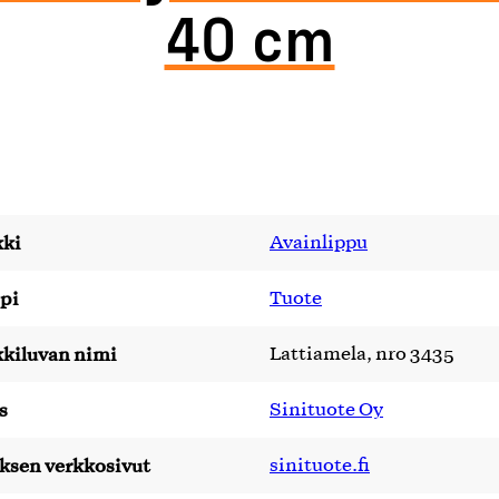
40 cm
ki
Avainlippu
pi
Tuote
kiluvan nimi
Lattiamela, nro 3435
s
Sinituote Oy
yksen verkkosivut
sinituote.fi