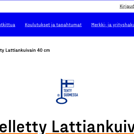
Kirjau
utkittua
Koulutukset ja tapahtumat
Merkki- ja yrityshak
tty Lattiankuivain 40 cm
elletty Lattiankui