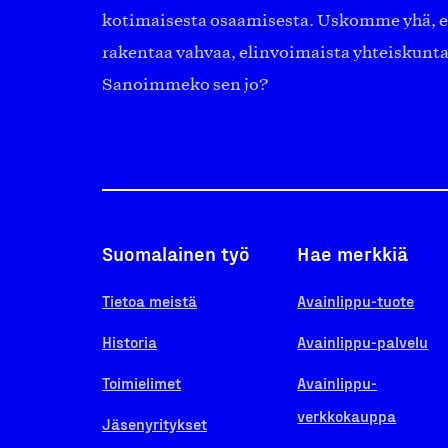
kotimaisesta osaamisesta. Uskomme yhä, ett
rakentaa vahvaa, elinvoimaista yhteiskunt
Sanoimmeko sen jo?
Suomalainen työ
Hae merkkiä
Tietoa meistä
Avainlippu-tuote
Historia
Avainlippu-palvelu
Toimielimet
Avainlippu-
verkkokauppa
Jäsenyritykset