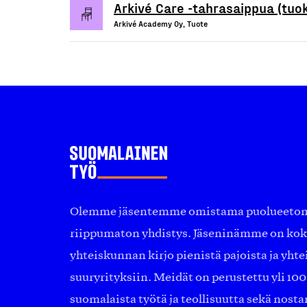
Arkivé Care -tahrasaippua (tuo
Arkivé Academy Oy, Tuote
Olemme jäsentemme omistama puolueeton, 
riippumaton yhdistys. Jäseninämme on ko
yhteiskunnan kirjo pienistä pajoista ja yhte
suuryrityksiin. Meidät on perustettu yli 10
suomalaista työtä ja teollisuutta sekä nost