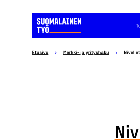
T
Etusivu
Merkki- ja yrityshaku
Nivelle
Niv