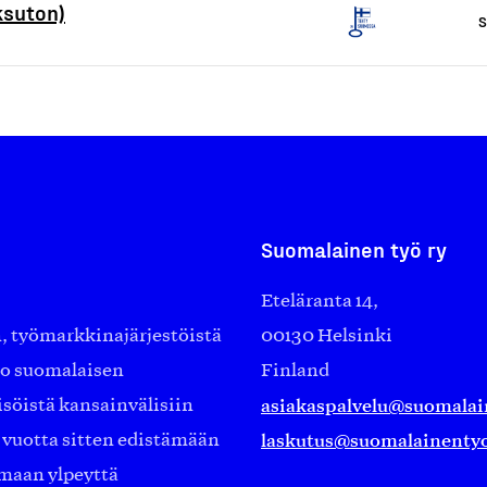
ksuton)
S
Suomalainen työ ry
Eteläranta 14,
työmarkkinajärjestöistä
00130 Helsinki
ko suomalaisen
Finland
asiakaspalvelu@suomalai
isöistä kansainvälisiin
laskutus@suomalainentyo
0 vuotta sitten edistämään
amaan ylpeyttä