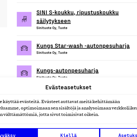
SINI S-koukku, ripustuskoukku
säilytykseen
Sinituote Oy, Tuote
Kungs Star-wash -autonpesuharja
Sinituote Oy, Tuote
Kungs-autonpesuharja
Sinituote Oy, Tuote
Evästeasetukset
käyttää evästeitä. Evästeet auttavat meitä kehittämään
luamme, optimoimaan sen sisältöjä ja analysoimaan verkkoliike
uotteet tai
n välttämättömiä, jotta sivut toimisivat oikein.
yväksy
Kiellä
Asetuk