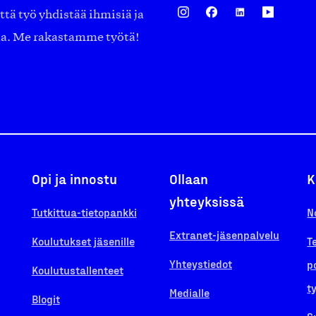
ä työ yhdistää ihmisiä ja
aa. Me rakastamme työtä!
Opi ja innostu
Ollaan
K
yhteyksissä
Tutkittua-tietopankki
N
Extranet-jäsenpalvelu
Koulutukset jäsenille
T
Yhteystiedot
p
Koulutustallenteet
t
Medialle
Blogit