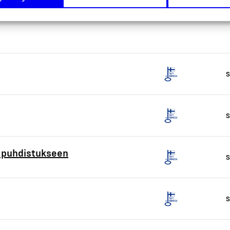
S
S
n puhdistukseen
S
S