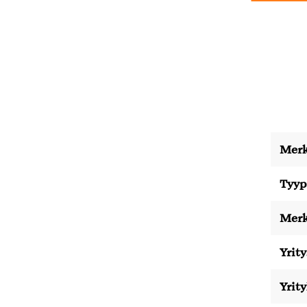
Merk
Tyyp
Merk
Yrity
Yrit