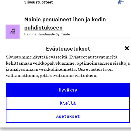
Siivoustuotteet
Mainio pesuaineet ihon ja kodin
puhdistukseen
Hamina Handmade Oy, Tuote
Siivoustuotteet
Evästeasetukset
Sivustomme käyttää evästeitä. Evästeet auttavat meitä
Ecotex/Devteks kuituliinat
kehittämään verkkopalveluamme, optimoimaan sen sisältöjä
Tekslund Oy, Tuote
ja analysoimaan verkkoliikennettä. Osa evästeistä on
välttämättömiä, jotta sivut toimisivat oikein.
Siivoustuotteet
Hyväksy
Arkivé Care -tahrasaippua
Kiellä
(tuoksuton)
Arkivé Academy Oy, Tuote
Asetukset
Siivoustuotteet