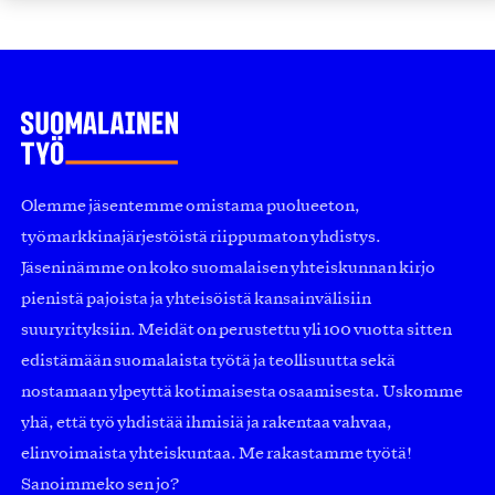
Olemme jäsentemme omistama puolueeton,
työmarkkinajärjestöistä riippumaton yhdistys.
Jäseninämme on koko suomalaisen yhteiskunnan kirjo
pienistä pajoista ja yhteisöistä kansainvälisiin
suuryrityksiin. Meidät on perustettu yli 100 vuotta sitten
edistämään suomalaista työtä ja teollisuutta sekä
nostamaan ylpeyttä kotimaisesta osaamisesta. Uskomme
yhä, että työ yhdistää ihmisiä ja rakentaa vahvaa,
elinvoimaista yhteiskuntaa. Me rakastamme työtä!
Sanoimmeko sen jo?