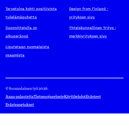
Tervetuloa kohti positiivista
Design from Finland -
työelämäpuhetta
yrityksen sivu
Suunnittelulla on
Yhteiskunnallinen Yritys -
alkuperänsä
merkkiyrityksen sivu
Liputetaan suomalaista
osaamista
© Suomalainen työ 2026.
Anna palautetta
Tietosuojaseloste
Käyttöehdot
Evästeet
Evästeasetukset