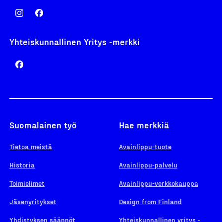
Yhteiskunnallinen Yritys -merkki
Suomalainen työ
Hae merkkiä
Tietoa meistä
Avainlippu-tuote
Historia
Avainlippu-palvelu
Toimielimet
Avainlippu-verkkokauppa
Jäsenyritykset
Design from Finland
Yhdistyksen säännöt
Yhteiskunnallinen yritys -