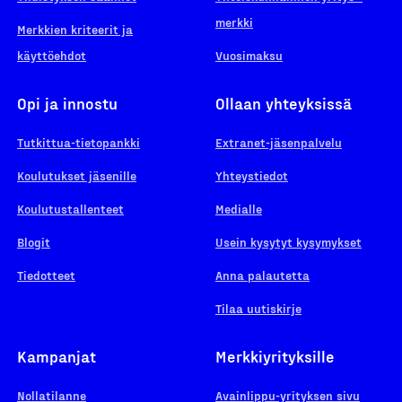
merkki
Merkkien kriteerit ja
käyttöehdot
Vuosimaksu
Opi ja innostu
Ollaan yhteyksissä
Tutkittua-tietopankki
Extranet-jäsenpalvelu
Koulutukset jäsenille
Yhteystiedot
Koulutustallenteet
Medialle
Blogit
Usein kysytyt kysymykset
Tiedotteet
Anna palautetta
Tilaa uutiskirje
Kampanjat
Merkkiyrityksille
Nollatilanne
Avainlippu-yrityksen sivu