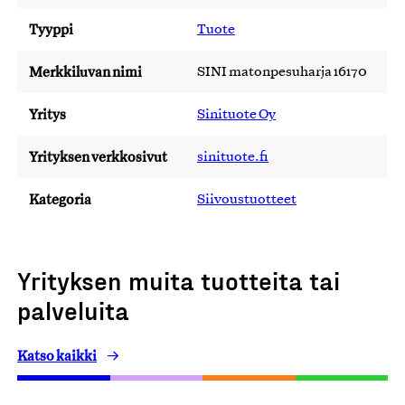
Tyyppi
Tuote
Merkkiluvan nimi
SINI matonpesuharja 16170
Yritys
Sinituote Oy
Yrityksen verkkosivut
sinituote.fi
Kategoria
Siivoustuotteet
Yrityksen muita tuotteita tai
palveluita
Katso kaikki