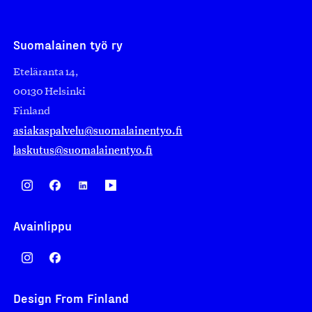
Suomalainen työ ry
Eteläranta 14,
00130 Helsinki
Finland
asiakaspalvelu@suomalainentyo.fi
laskutus@suomalainentyo.fi
Avainlippu
Design From Finland