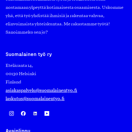
nostamaan ylpeyttä kotimaisesta osaamisesta. Uskomme
yhä, että työ yhdistää ihmisiä ja rakentaa vahvaa,
elinvoimaista yhteiskuntaa. Me rakastamme työtä!
Sanoimmeko sen jo?
Suomalainen työ ry
Eteläranta 14,
00130 Helsinki
Finland
asiakaspalvelu@suomalainentyo.fi
laskutus@suomalainentyo.fi
Avainlippu