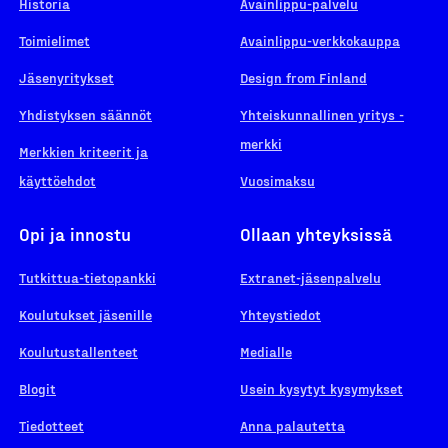
Historia
Avainlippu-palvelu
Toimielimet
Avainlippu-verkkokauppa
Jäsenyritykset
Design from Finland
Yhdistyksen säännöt
Yhteiskunnallinen yritys -
merkki
Merkkien kriteerit ja
käyttöehdot
Vuosimaksu
Opi ja innostu
Ollaan yhteyksissä
Tutkittua-tietopankki
Extranet-jäsenpalvelu
Koulutukset jäsenille
Yhteystiedot
Koulutustallenteet
Medialle
Blogit
Usein kysytyt kysymykset
Tiedotteet
Anna palautetta