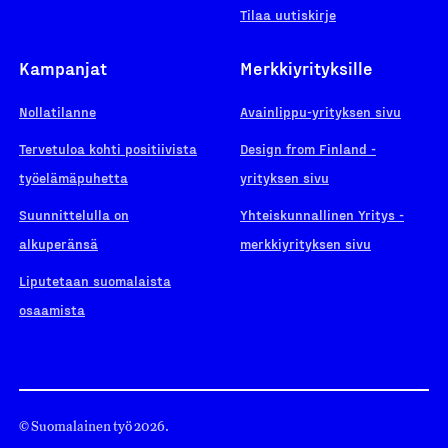
Tilaa uutiskirje
Kampanjat
Merkkiyrityksille
Nollatilanne
Avainlippu-yrityksen sivu
Tervetuloa kohti positiivista
Design from Finland -
työelämäpuhetta
yrityksen sivu
Suunnittelulla on
Yhteiskunnallinen Yritys -
alkuperänsä
merkkiyrityksen sivu
Liputetaan suomalaista
osaamista
© Suomalainen työ 2026.