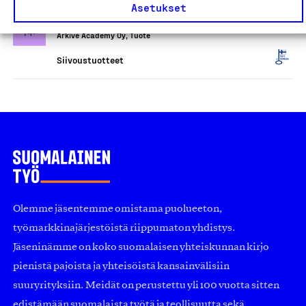
Arkivé Care -tahrasaippua
Asetukset
(tuoksuton)
Arkivé Academy Oy, Tuote
Siivoustuotteet
Olemme jäsentemme omistama puolueeton,
työmarkkinajärjestöistä riippumaton yhdistys.
Jäseninämme on koko suomalaisen yhteiskunnan kirjo
pienistä pajoista ja yhteisöistä kansainvälisiin
suuryrityksiin. Meidät on perustettu yli 100 vuotta sitten
edistämään suomalaista työtä ja teollisuutta sekä