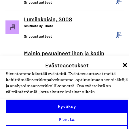
Siivoustuotteet
Lumilakaisin, 3008
Sinituote Oy, Tuote
Siivoustuotteet
Mainio pesuaineet ihon ja kodin
puhdistukseen
Evästeasetukset
Hamina Handmade Oy, Tuote
Sivustomme käyttää evästeitä. Evästeet auttavat meitä
Siivoustuotteet
kehittämään verkkopalveluamme, optimoimaan sen sisältöjä
ja analysoimaan verkkoliikennettä. Osa evästeistä on
välttämättömiä, jotta sivut toimisivat oikein.
Ecotex/Devteks kuituliinat
Tekslund Oy, Tuote
Hyväksy
Siivoustuotteet
Kiellä