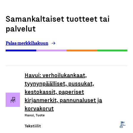
Samankaltaiset tuotteet tai
palvelut
Palaa merkkihakuun
Havui: verhoilukankaat,
tyynynpäälliset, pussukat,
kestokassit, paperiset
kirjanmerkit, pannunaluset ja
korvakorut
Havui, Tuote
Tekstiilit