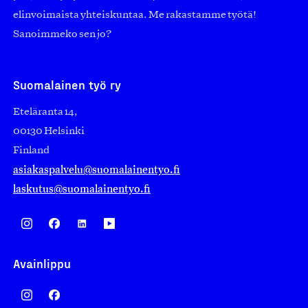
elinvoimaista yhteiskuntaa. Me rakastamme työtä!
Sanoimmeko sen jo?
Suomalainen työ ry
Eteläranta 14,
00130 Helsinki
Finland
asiakaspalvelu@suomalainentyo.fi
laskutus@suomalainentyo.fi
Avainlippu