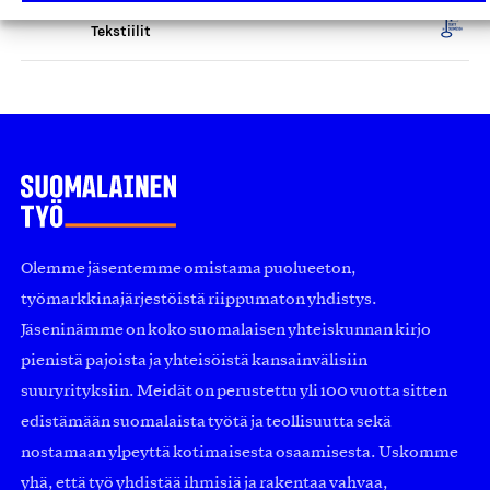
Tekstiilit
Olemme jäsentemme omistama puolueeton,
työmarkkinajärjestöistä riippumaton yhdistys.
Jäseninämme on koko suomalaisen yhteiskunnan kirjo
pienistä pajoista ja yhteisöistä kansainvälisiin
suuryrityksiin. Meidät on perustettu yli 100 vuotta sitten
edistämään suomalaista työtä ja teollisuutta sekä
nostamaan ylpeyttä kotimaisesta osaamisesta. Uskomme
yhä, että työ yhdistää ihmisiä ja rakentaa vahvaa,