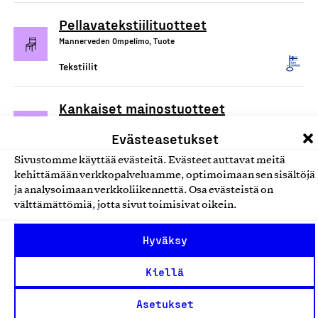
Pellavatekstiilituotteet
Mannerveden Ompelimo, Tuote
Tekstiilit
Kankaiset mainostuotteet
Bagatelle Oy, Tuote
Evästeasetukset
Tekstiilit
Sivustomme käyttää evästeitä. Evästeet auttavat meitä
kehittämään verkkopalveluamme, optimoimaan sen sisältöjä
Pellavatuotteet
ja analysoimaan verkkoliikennettä. Osa evästeistä on
välttämättömiä, jotta sivut toimisivat oikein.
Studio Sees, Tuote
Tekstiilit
Hyväksy
Kiellä
Suomessa painetut kankaat ja
valmiiksi ommellut tuotteet
Asetukset
Seriöösi Oy, Tuote