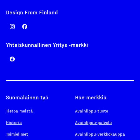
Design From Finland
Yhteiskunnallinen Yritys -merkki
Suomalainen työ
Hae merkkiä
Tietoa meistä
Avainlippu-tuote
Historia
Avainlippu-palvelu
Toimielimet
Avainlippu-verkkokauppa