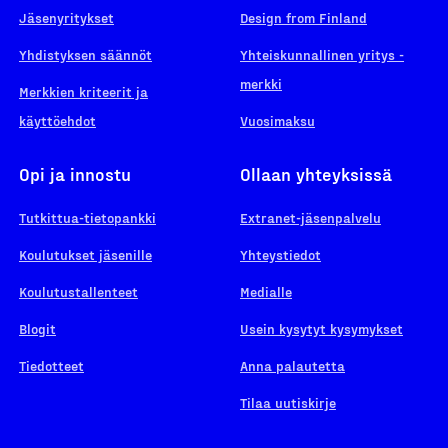
Jäsenyritykset
Design from Finland
Yhdistyksen säännöt
Yhteiskunnallinen yritys -
merkki
Merkkien kriteerit ja
käyttöehdot
Vuosimaksu
Opi ja innostu
Ollaan yhteyksissä
Tutkittua-tietopankki
Extranet-jäsenpalvelu
Koulutukset jäsenille
Yhteystiedot
Koulutustallenteet
Medialle
Blogit
Usein kysytyt kysymykset
Tiedotteet
Anna palautetta
Tilaa uutiskirje