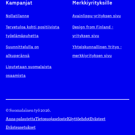
Kampanjat
Merkkiyrityksille
Nollatilanne
Avainlippu-yrityksen sivu
Tervetuloa kohti positiivista
Design from Finland -
työelämäpuhetta
yrityksen sivu
Suunnittelulla on
Yhteiskunnallinen Yritys -
alkuperänsä
merkkiyrityksen sivu
Liputetaan suomalaista
osaamista
© Suomalainen työ 2026.
Anna palautetta
Tietosuojaseloste
Käyttöehdot
Evästeet
Evästeasetukset