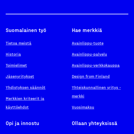
Suomalainen työ
Hae merkkiä
Tietoa meistä
Avainlippu-tuote
Historia
Avainlippu-palvelu
Toimielimet
Avainlippu-verkkokauppa
Jäsenyritykset
Design from Finland
Yhdistyksen säännöt
Yhteiskunnallinen yritys -
merkki
Merkkien kriteerit ja
käyttöehdot
Vuosimaksu
Opi ja innostu
Ollaan yhteyksissä