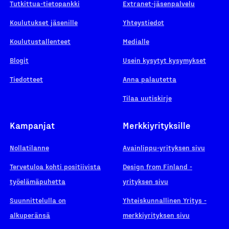
Tutkittua-tietopankki
Extranet-jäsenpalvelu
Koulutukset jäsenille
Yhteystiedot
Koulutustallenteet
Medialle
Blogit
Usein kysytyt kysymykset
Tiedotteet
Anna palautetta
Tilaa uutiskirje
Kampanjat
Merkkiyrityksille
Nollatilanne
Avainlippu-yrityksen sivu
Tervetuloa kohti positiivista
Design from Finland -
työelämäpuhetta
yrityksen sivu
Suunnittelulla on
Yhteiskunnallinen Yritys -
alkuperänsä
merkkiyrityksen sivu