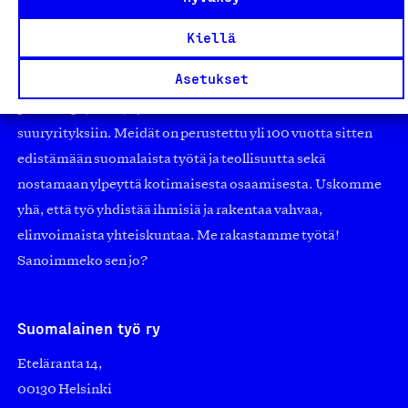
Olemme jäsentemme omistama puolueeton,
Kiellä
työmarkkinajärjestöistä riippumaton yhdistys.
Asetukset
Jäseninämme on koko suomalaisen yhteiskunnan kirjo
pienistä pajoista ja yhteisöistä kansainvälisiin
suuryrityksiin. Meidät on perustettu yli 100 vuotta sitten
edistämään suomalaista työtä ja teollisuutta sekä
nostamaan ylpeyttä kotimaisesta osaamisesta. Uskomme
yhä, että työ yhdistää ihmisiä ja rakentaa vahvaa,
elinvoimaista yhteiskuntaa. Me rakastamme työtä!
Sanoimmeko sen jo?
Suomalainen työ ry
Eteläranta 14,
00130 Helsinki