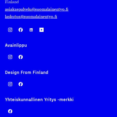
Finland
asiakaspalvelu@suomalainentyo.fi
laskutus@suomalainentyo.fi
Avainlippu
Design From Finland
Yhteiskunnallinen Yritys -merkki