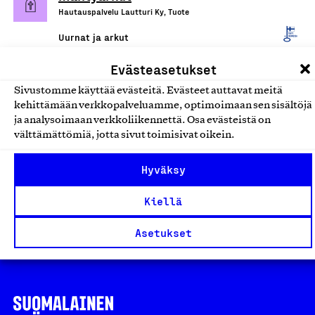
Hautauspalvelu Lautturi Ky, Tuote
Uurnat ja arkut
Evästeasetukset
Honka-arkut
Sivustomme käyttää evästeitä. Evästeet auttavat meitä
SHT-Tukku Oy, Tuote
kehittämään verkkopalveluamme, optimoimaan sen sisältöjä
Uurnat ja arkut
ja analysoimaan verkkoliikennettä. Osa evästeistä on
välttämättömiä, jotta sivut toimisivat oikein.
Koivuarkut
Hyväksy
SHT-Tukku Oy, Tuote
Kiellä
Uurnat ja arkut
Asetukset