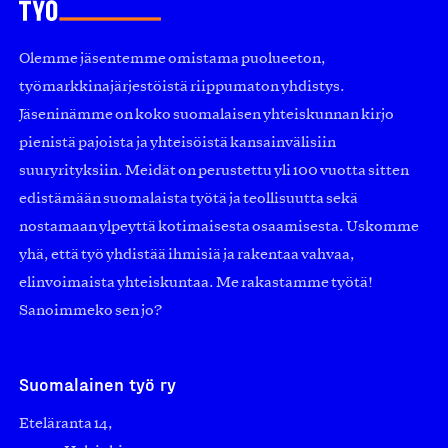
Olemme jäsentemme omistama puolueeton,
työmarkkinajärjestöistä riippumaton yhdistys.
Jäseninämme on koko suomalaisen yhteiskunnan kirjo
pienistä pajoista ja yhteisöistä kansainvälisiin
suuryrityksiin. Meidät on perustettu yli 100 vuotta sitten
edistämään suomalaista työtä ja teollisuutta sekä
nostamaan ylpeyttä kotimaisesta osaamisesta. Uskomme
yhä, että työ yhdistää ihmisiä ja rakentaa vahvaa,
elinvoimaista yhteiskuntaa. Me rakastamme työtä!
Sanoimmeko sen jo?
Suomalainen työ ry
Eteläranta 14,