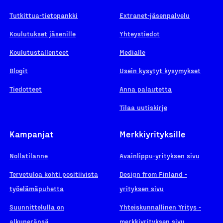
Tutkittua-tietopankki
Extranet-jäsenpalvelu
Koulutukset jäsenille
Yhteystiedot
Koulutustallenteet
Medialle
Blogit
Usein kysytyt kysymykset
Tiedotteet
Anna palautetta
Tilaa uutiskirje
Kampanjat
Merkkiyrityksille
Nollatilanne
Avainlippu-yrityksen sivu
Tervetuloa kohti positiivista
Design from Finland -
työelämäpuhetta
yrityksen sivu
Suunnittelulla on
Yhteiskunnallinen Yritys -
alkuperänsä
merkkiyrityksen sivu