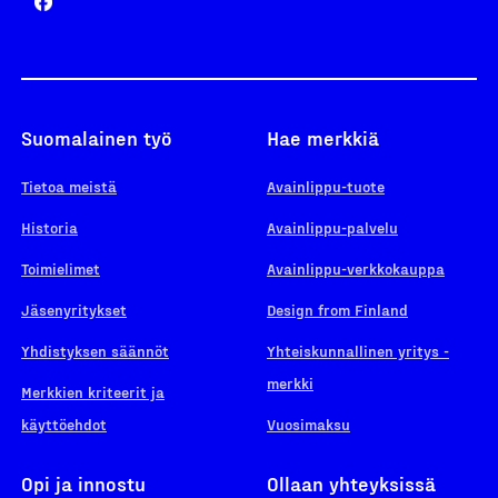
Suomalainen työ
Hae merkkiä
Tietoa meistä
Avainlippu-tuote
Historia
Avainlippu-palvelu
Toimielimet
Avainlippu-verkkokauppa
Jäsenyritykset
Design from Finland
Yhdistyksen säännöt
Yhteiskunnallinen yritys -
merkki
Merkkien kriteerit ja
käyttöehdot
Vuosimaksu
Opi ja innostu
Ollaan yhteyksissä