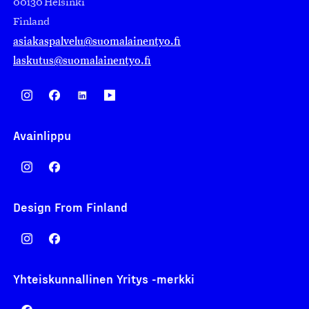
00130 Helsinki
Finland
asiakaspalvelu@suomalainentyo.fi
laskutus@suomalainentyo.fi
Avainlippu
Design From Finland
Yhteiskunnallinen Yritys -merkki