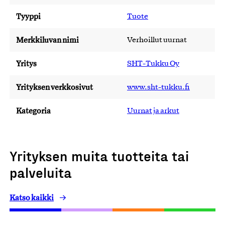
Tyyppi
Tuote
Merkkiluvan nimi
Verhoillut uurnat
Yritys
SHT-Tukku Oy
Yrityksen verkkosivut
www.sht-tukku.fi
Kategoria
Uurnat ja arkut
Yrityksen muita tuotteita tai
palveluita
Katso kaikki