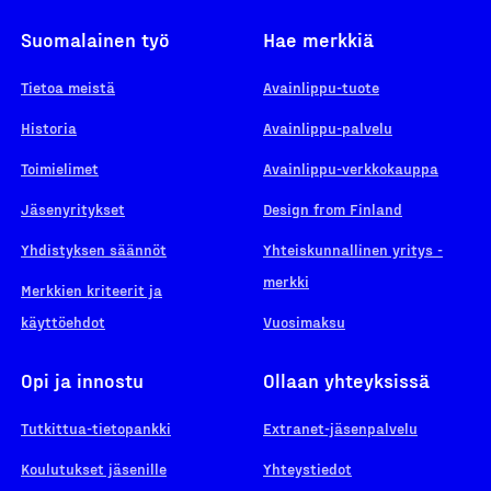
Suomalainen työ
Hae merkkiä
Tietoa meistä
Avainlippu-tuote
Historia
Avainlippu-palvelu
Toimielimet
Avainlippu-verkkokauppa
Jäsenyritykset
Design from Finland
Yhdistyksen säännöt
Yhteiskunnallinen yritys -
merkki
Merkkien kriteerit ja
käyttöehdot
Vuosimaksu
Opi ja innostu
Ollaan yhteyksissä
Tutkittua-tietopankki
Extranet-jäsenpalvelu
Koulutukset jäsenille
Yhteystiedot