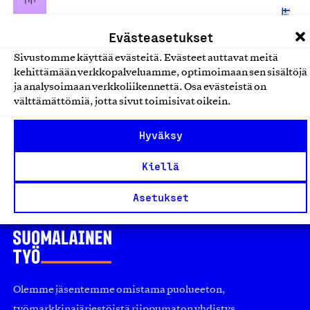
Tekstiilit
Evästeasetukset
Painetut kankaat, kudotut
Sivustomme käyttää evästeitä. Evästeet auttavat meitä
kehittämään verkkopalveluamme, optimoimaan sen sisältöjä
sisustuskankaat ja kankaista
ja analysoimaan verkkoliikennettä. Osa evästeistä on
valmistetut tuotteet
välttämättömiä, jotta sivut toimisivat oikein.
Eija Nevala Design Oy, Tuote
Hyväksy
Tekstiilit
Kiellä
Asetukset
Olemme jäsentemme omistama puolueeton,
työmarkkinajärjestöistä riippumaton yhdistys.