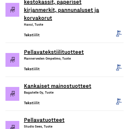
kestokassit, paperiset
kirjanmerkit, pannunaluset ja
korvakorut
Havui, Tuote
Tekstiilit
Pellavatekstiilituotteet
Mannerveden Ompelimo, Tuote
Tekstiilit
Kankaiset mainostuotteet
Bagatelle Oy, Tuote
Tekstiilit
Pellavatuotteet
Studio Sees, Tuote