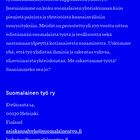
Jäseninämme on koko suomalaisen yhteiskunnan kirjo
pienistä pajoista ja yhteisöistä kansainvälisiin
suuryrityksiin. Meidät on perustettu yli 100 vuotta sitten
edistämään suomalaista työtä ja teollisuutta sekä
nostamaan ylpeyttä kotimaisesta osaamisesta. Uskomme
yhä, että työ yhdistää ihmisiä ja rakentaa vahvaa,
elinvoimaista yhteiskuntaa. Me rakastamme työtä!
Sanoimmeko sen jo?
Suomalainen työ ry
Eteläranta 14,
00130 Helsinki
Finland
asiakaspalvelu@suomalainentyo.fi
laskutus@suomalainentyo.fi