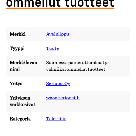
ommellut tuotteet
Merkki
Avainlippu
Tyyppi
Tuote
Merkkiluvan
Suomessa painetut kankaat ja
nimi
valmiiksi ommellut tuotteet
Yritys
Seriöösi Oy
Yrityksen
www.serioosi.fi
verkkosivut
Kategoria
Tekstiilit