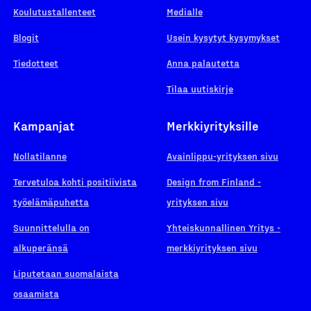
Koulutustallenteet
Medialle
Blogit
Usein kysytyt kysymykset
Tiedotteet
Anna palautetta
Tilaa uutiskirje
Kampanjat
Merkkiyrityksille
Nollatilanne
Avainlippu-yrityksen sivu
Tervetuloa kohti positiivista
Design from Finland -
työelämäpuhetta
yrityksen sivu
Suunnittelulla on
Yhteiskunnallinen Yritys -
alkuperänsä
merkkiyrityksen sivu
Liputetaan suomalaista
osaamista