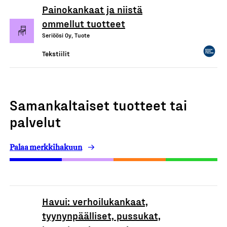
Painokankaat ja niistä
ommellut tuotteet
Seriöösi Oy, Tuote
Tekstiilit
Samankaltaiset tuotteet tai
palvelut
Palaa merkkihakuun
Havui: verhoilukankaat,
tyynynpäälliset, pussukat,