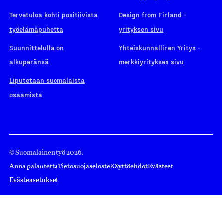
Tervetuloa kohti positiivista
Design from Finland -
työelämäpuhetta
yrityksen sivu
Suunnittelulla on
Yhteiskunnallinen Yritys -
alkuperänsä
merkkiyrityksen sivu
Liputetaan suomalaista
osaamista
© Suomalainen työ 2026.
Anna palautetta
Tietosuojaseloste
Käyttöehdot
Evästeet
Evästeasetukset