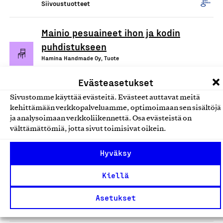
Siivoustuotteet
Mainio pesuaineet ihon ja kodin
puhdistukseen
Hamina Handmade Oy, Tuote
Siivoustuotteet
Evästeasetukset
Sivustomme käyttää evästeitä. Evästeet auttavat meitä
Ecotex/Devteks kuituliinat
kehittämään verkkopalveluamme, optimoimaan sen sisältöjä
Tekslund Oy, Tuote
ja analysoimaan verkkoliikennettä. Osa evästeistä on
välttämättömiä, jotta sivut toimisivat oikein.
Siivoustuotteet
Hyväksy
Arkivé Care -tahrasaippua
Kiellä
(tuoksuton)
Arkivé Academy Oy, Tuote
Asetukset
Siivoustuotteet