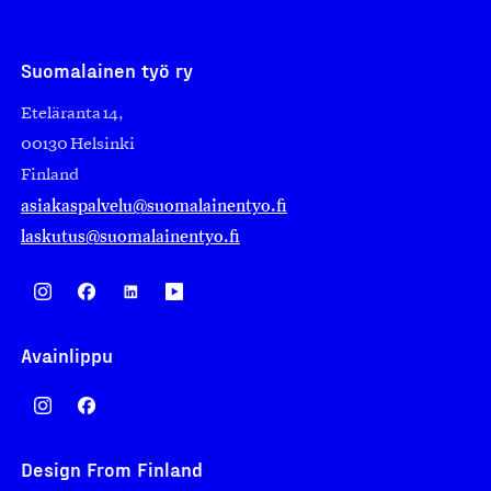
Suomalainen työ ry
Eteläranta 14,
00130 Helsinki
Finland
asiakaspalvelu@suomalainentyo.fi
laskutus@suomalainentyo.fi
Avainlippu
Design From Finland