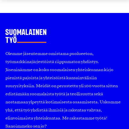
Olemme jäsentemme omistama puolueeton,
työmarkkinajärjestöistä riippumaton yhdistys.
Jäseninämme on koko suomalaisen yhteiskunnan kirjo
pienistä pajoista ja yhteisöistä kansainvälisiin
suuryrityksiin. Meidät on perustettu yli 100 vuotta sitten
edistämään suomalaista työtä ja teollisuutta sekä
nostamaan ylpeyttä kotimaisesta osaamisesta. Uskomme
yhä, että työ yhdistää ihmisiä ja rakentaa vahvaa,
elinvoimaista yhteiskuntaa. Me rakastamme työtä!
Sanoimmeko sen jo?