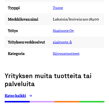
Tyyppi
Tuote
Merkkiluvan nimi
Lakaisin/kuivain nro 18500
Yritys
Sinituote Oy
Yrityksen verkkosivut
sinituote.fi
Kategoria
Siivoustuotteet
Yrityksen muita tuotteita tai
palveluita
Katso kaikki