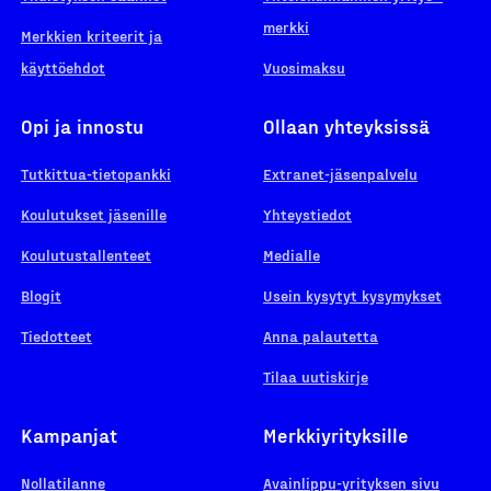
merkki
Merkkien kriteerit ja
käyttöehdot
Vuosimaksu
Opi ja innostu
Ollaan yhteyksissä
Tutkittua-tietopankki
Extranet-jäsenpalvelu
Koulutukset jäsenille
Yhteystiedot
Koulutustallenteet
Medialle
Blogit
Usein kysytyt kysymykset
Tiedotteet
Anna palautetta
Tilaa uutiskirje
Kampanjat
Merkkiyrityksille
Nollatilanne
Avainlippu-yrityksen sivu