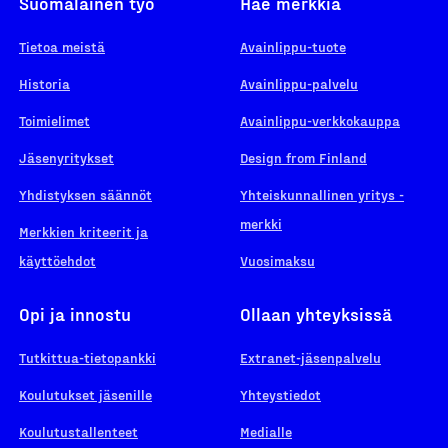
Suomalainen työ
Hae merkkiä
Tietoa meistä
Avainlippu-tuote
Historia
Avainlippu-palvelu
Toimielimet
Avainlippu-verkkokauppa
Jäsenyritykset
Design from Finland
Yhdistyksen säännöt
Yhteiskunnallinen yritys -
merkki
Merkkien kriteerit ja
käyttöehdot
Vuosimaksu
Opi ja innostu
Ollaan yhteyksissä
Tutkittua-tietopankki
Extranet-jäsenpalvelu
Koulutukset jäsenille
Yhteystiedot
Koulutustallenteet
Medialle