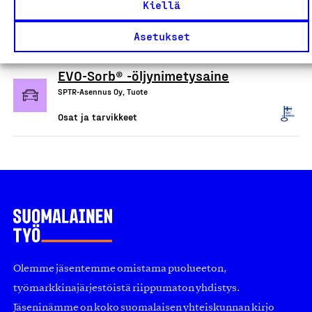
Kiellä
Nokian Renkaat Oyj, Tuote
Osat ja tarvikkeet
Asetukset
EVO-Sorb® -öljynimetysaine
SPTR-Asennus Oy, Tuote
Osat ja tarvikkeet
Olemme jäsentemme omistama puolueeton,
työmarkkinajärjestöistä riippumaton yhdistys.
Jäseninämme on koko suomalaisen yhteiskunnan kirjo