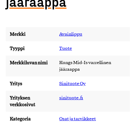
jääraappa
Merkki
Avainlippu
Tyyppi
Tuote
Merkkiluvan nimi
Kungs Mid-Is varrellinen
jääraappa
Yritys
Sinituote Oy
Yrityksen
sinituote.fi
verkkosivut
Kategoria
Osat ja tarvikkeet