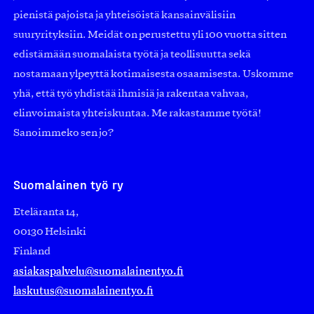
pienistä pajoista ja yhteisöistä kansainvälisiin
suuryrityksiin. Meidät on perustettu yli 100 vuotta sitten
edistämään suomalaista työtä ja teollisuutta sekä
nostamaan ylpeyttä kotimaisesta osaamisesta. Uskomme
yhä, että työ yhdistää ihmisiä ja rakentaa vahvaa,
elinvoimaista yhteiskuntaa. Me rakastamme työtä!
Sanoimmeko sen jo?
Suomalainen työ ry
Eteläranta 14,
00130 Helsinki
Finland
asiakaspalvelu@suomalainentyo.fi
laskutus@suomalainentyo.fi