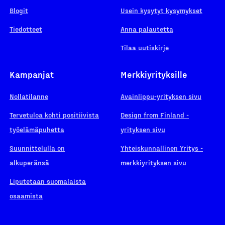
Blogit
Usein kysytyt kysymykset
Tiedotteet
Anna palautetta
Tilaa uutiskirje
Kampanjat
Merkkiyrityksille
Nollatilanne
Avainlippu-yrityksen sivu
Tervetuloa kohti positiivista
Design from Finland -
työelämäpuhetta
yrityksen sivu
Suunnittelulla on
Yhteiskunnallinen Yritys -
alkuperänsä
merkkiyrityksen sivu
Liputetaan suomalaista
osaamista