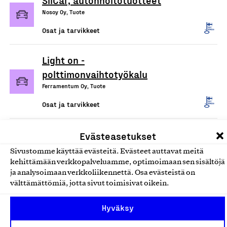
SilCar, autonhoitotuotteet
Nosoy Oy, Tuote
Osat ja tarvikkeet
Light on -
polttimonvaihtotyökalu
Ferramentum Oy, Tuote
Osat ja tarvikkeet
Lasol-lasinpesunesteet
Evästeasetukset
Berner Oy, Tuote
Sivustomme käyttää evästeitä. Evästeet auttavat meitä
kehittämään verkkopalveluamme, optimoimaan sen sisältöjä
Osat ja tarvikkeet
ja analysoimaan verkkoliikennettä. Osa evästeistä on
välttämättömiä, jotta sivut toimisivat oikein.
Nokian Tyres Hakka -
kesärenkaat, Nokian Tyres
Hyväksy
Hakkapeliitta -talvirenkaat