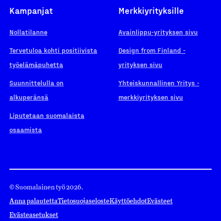
Kampanjat
Merkkiyrityksille
Nollatilanne
Avainlippu-yrityksen sivu
Tervetuloa kohti positiivista
Design from Finland -
työelämäpuhetta
yrityksen sivu
Suunnittelulla on
Yhteiskunnallinen Yritys -
alkuperänsä
merkkiyrityksen sivu
Liputetaan suomalaista
osaamista
© Suomalainen työ 2026.
Anna palautetta
Tietosuojaseloste
Käyttöehdot
Evästeet
Evästeasetukset