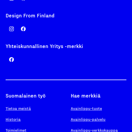
Design From Finland
Yhteiskunnallinen Yritys -merkki
Suomalainen työ
Hae merkkiä
Tietoa meistä
Avainlippu-tuote
Historia
Avainlippu-palvelu
Toimielimet
Avainlippu-verkkokauppa