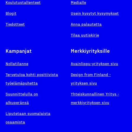
Koulutustallenteet
Medialle
Blogit
Usein kysytyt kysymykset
Tiedotteet
Anna palautetta
Tilaa uutiskirje
Kampanjat
Merkkiyrityksille
Nollatilanne
Avainlippu-yrityksen sivu
Tervetuloa kohti positiivista
Design from Finland -
työelämäpuhetta
yrityksen sivu
Suunnittelulla on
Yhteiskunnallinen Yritys -
alkuperänsä
merkkiyrityksen sivu
Liputetaan suomalaista
osaamista