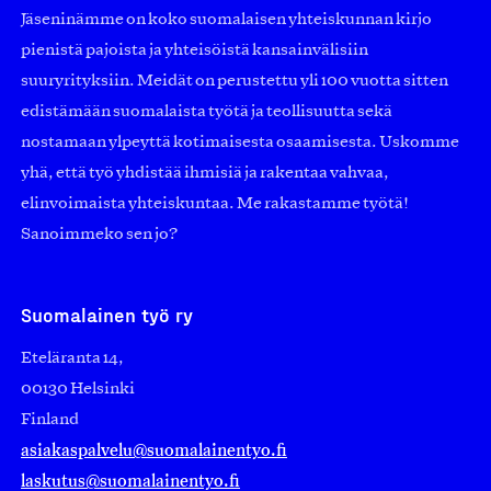
Jäseninämme on koko suomalaisen yhteiskunnan kirjo
pienistä pajoista ja yhteisöistä kansainvälisiin
suuryrityksiin. Meidät on perustettu yli 100 vuotta sitten
edistämään suomalaista työtä ja teollisuutta sekä
nostamaan ylpeyttä kotimaisesta osaamisesta. Uskomme
yhä, että työ yhdistää ihmisiä ja rakentaa vahvaa,
elinvoimaista yhteiskuntaa. Me rakastamme työtä!
Sanoimmeko sen jo?
Suomalainen työ ry
Eteläranta 14,
00130 Helsinki
Finland
asiakaspalvelu@suomalainentyo.fi
laskutus@suomalainentyo.fi