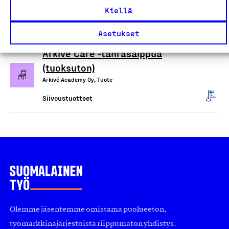
Tekslund Oy, Tuote
Kiellä
Siivoustuotteet
Asetukset
Arkivé Care -tahrasaippua
(tuoksuton)
Arkivé Academy Oy, Tuote
Siivoustuotteet
Olemme jäsentemme omistama puolueeton,
työmarkkinajärjestöistä riippumaton yhdistys.