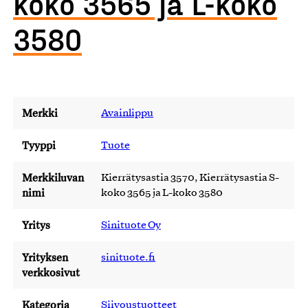
koko 3565 ja L-koko
3580
Merkki
Avainlippu
Tyyppi
Tuote
Merkkiluvan
Kierrätysastia 3570, Kierrätysastia S-
nimi
koko 3565 ja L-koko 3580
Yritys
Sinituote Oy
Yrityksen
sinituote.fi
verkkosivut
Kategoria
Siivoustuotteet