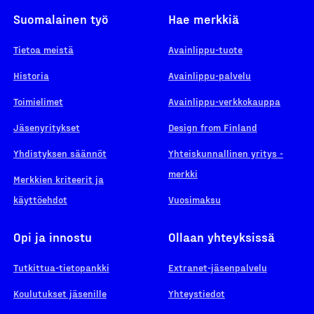
Suomalainen työ
Hae merkkiä
Tietoa meistä
Avainlippu-tuote
Historia
Avainlippu-palvelu
Toimielimet
Avainlippu-verkkokauppa
Jäsenyritykset
Design from Finland
Yhdistyksen säännöt
Yhteiskunnallinen yritys -
merkki
Merkkien kriteerit ja
käyttöehdot
Vuosimaksu
Opi ja innostu
Ollaan yhteyksissä
Tutkittua-tietopankki
Extranet-jäsenpalvelu
Koulutukset jäsenille
Yhteystiedot