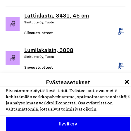
Lattialasta, 3431, 45 cm
Sinituote Oy, Tuote
Siivoustuotteet
Lumilakaisin, 3008
Sinituote Oy, Tuote
Siivoustuotteet
Evästeasetukset
Mainio pesuaineet ihon ja kodin
Sivustomme käyttää evästeitä. Evästeet auttavat meitä
puhdistukseen
kehittämään verkkopalveluamme, optimoimaan sen sisältöjä
Hamina Handmade Oy, Tuote
ja analysoimaan verkkoliikennettä. Osa evästeistä on
välttämättömiä, jotta sivut toimisivat oikein.
Siivoustuotteet
Hyväksy
Ecotex/Devteks kuituliinat