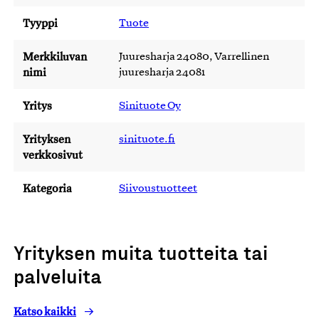
Tyyppi
Tuote
Merkkiluvan
Juuresharja 24080, Varrellinen
nimi
juuresharja 24081
Yritys
Sinituote Oy
Yrityksen
sinituote.fi
verkkosivut
Kategoria
Siivoustuotteet
Yrityksen muita tuotteita tai
palveluita
Katso kaikki