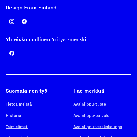
Design From Finland
Yhteiskunnallinen Yritys -merkki
Suomalainen työ
Hae merkkiä
Tietoa meistä
Avainlippu-tuote
Historia
Avainlippu-palvelu
Toimielimet
Avainlippu-verkkokauppa