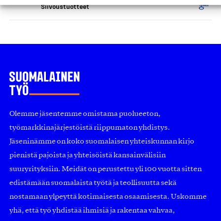
Siivoustuotteet
Olemme jäsentemme omistama puolueeton,
työmarkkinajärjestöistä riippumaton yhdistys.
Jäseninämme on koko suomalaisen yhteiskunnan kirjo
pienistä pajoista ja yhteisöistä kansainvälisiin
suuryrityksiin. Meidät on perustettu yli 100 vuotta sitten
edistämään suomalaista työtä ja teollisuutta sekä
nostamaan ylpeyttä kotimaisesta osaamisesta. Uskomme
yhä, että työ yhdistää ihmisiä ja rakentaa vahvaa,