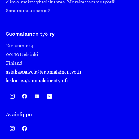
elinvoimaista yhteiskuntaa. Me rakastamme työtä!
Sanoimmeko sen jo?
Suomalainen työ ry
Eteläranta 14,
00130 Helsinki
Finland
asiakaspalvelu@suomalainentyo.fi
laskutus@suomalainentyo.fi
Avainlippu