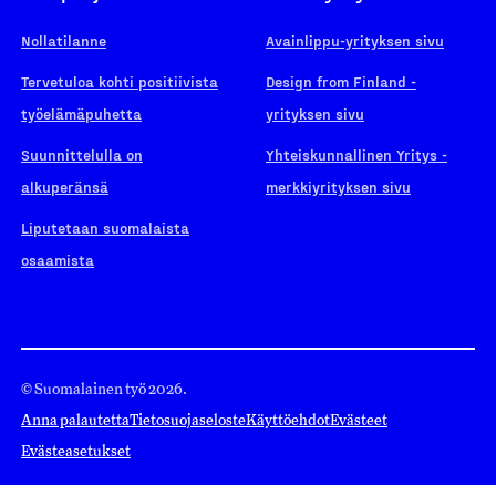
Nollatilanne
Avainlippu-yrityksen sivu
Tervetuloa kohti positiivista
Design from Finland -
työelämäpuhetta
yrityksen sivu
Suunnittelulla on
Yhteiskunnallinen Yritys -
alkuperänsä
merkkiyrityksen sivu
Liputetaan suomalaista
osaamista
© Suomalainen työ 2026.
Anna palautetta
Tietosuojaseloste
Käyttöehdot
Evästeet
Evästeasetukset