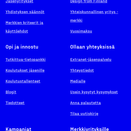
Jäsenyritykset
Design from Finland
Yhdistyksen säännöt
Yhteiskunnallinen yritys -
merkki
Merkkien kriteerit ja
käyttöehdot
Vuosimaksu
Opi ja innostu
Ollaan yhteyksissä
Tutkittua-tietopankki
Extranet-jäsenpalvelu
Koulutukset jäsenille
Yhteystiedot
Koulutustallenteet
Medialle
Blogit
Usein kysytyt kysymykset
Tiedotteet
Anna palautetta
Tilaa uutiskirje
Kampanjat
Merkkiyrityksille