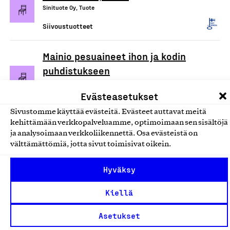
Sinituote Oy, Tuote
Siivoustuotteet
Mainio pesuaineet ihon ja kodin
puhdistukseen
Hamina Handmade Oy, Tuote
Evästeasetukset
Siivoustuotteet
Sivustomme käyttää evästeitä. Evästeet auttavat meitä
kehittämään verkkopalveluamme, optimoimaan sen sisältöjä
Ecotex/Devteks kuituliinat
ja analysoimaan verkkoliikennettä. Osa evästeistä on
Tekslund Oy, Tuote
välttämättömiä, jotta sivut toimisivat oikein.
Siivoustuotteet
Hyväksy
Arkivé Care -tahrasaippua
Kiellä
(tuoksuton)
Asetukset
Arkivé Academy Oy, Tuote