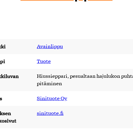
ki
Avainlippu
pi
Tuote
kiluvan
Hiussieppari, pesualtaan hajulukon puh
pitäminen
s
Sinituote Oy
yksen
sinituote.fi
kosivut