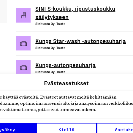
SINI S-koukku, ripustuskoukku
säilytykseen
Sinituote Oy, Tuote
Kungs Star-wash -autonpesuharja
Sinituote Oy, Tuote
Kungs-autonpesuharja
Sinituote Oy, Tuote
Evästeasetukset
käyttää evästeitä. Evästeet auttavat meitä kehittämään
luamme, optimoimaan sen sisältöjä ja analysoimaan verkkoliike
uotteet tai
n välttämättömiä, jotta sivut toimisivat oikein.
yväksy
Kiellä
Asetuk