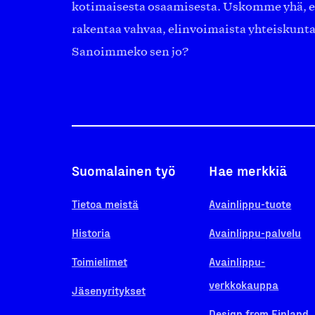
kotimaisesta osaamisesta. Uskomme yhä, ett
rakentaa vahvaa, elinvoimaista yhteiskunt
Sanoimmeko sen jo?
Suomalainen työ
Hae merkkiä
Tietoa meistä
Avainlippu-tuote
Historia
Avainlippu-palvelu
Toimielimet
Avainlippu-
verkkokauppa
Jäsenyritykset
Design from Finland