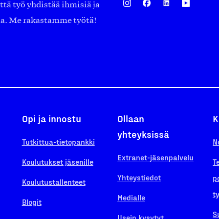
ä työ yhdistää ihmisiä ja
aa. Me rakastamme työtä!
Opi ja innostu
Ollaan
K
yhteyksissä
Tutkittua-tietopankki
N
Extranet-jäsenpalvelu
Koulutukset jäsenille
T
Yhteystiedot
p
Koulutustallenteet
t
Medialle
Blogit
S
Usein kysytyt