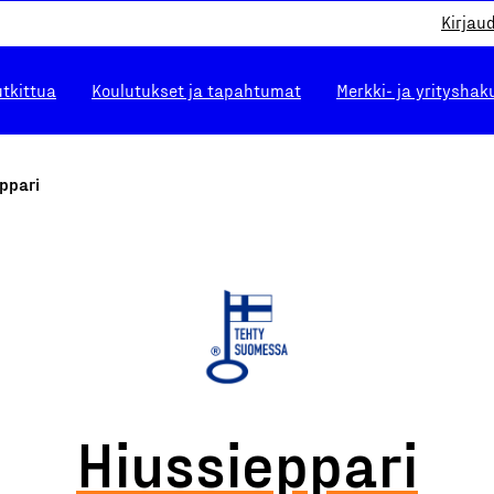
Kirjau
utkittua
Koulutukset ja tapahtumat
Merkki- ja yrityshak
ppari
Hiussieppari