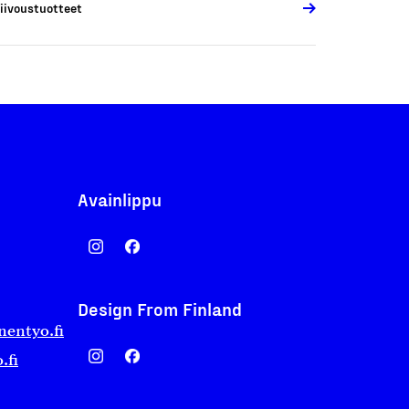
iivoustuotteet
Avainlippu
Design From Finland
nentyo.fi
.fi