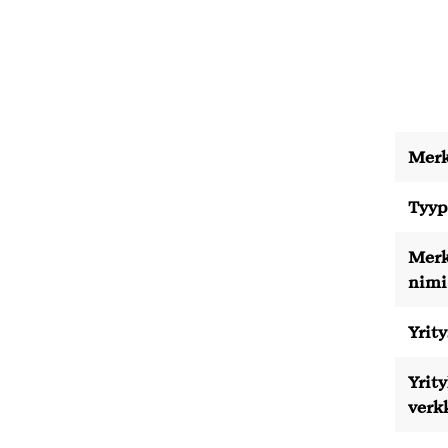
Merk
Tyyp
Merk
nimi
Yrity
Yrit
verk