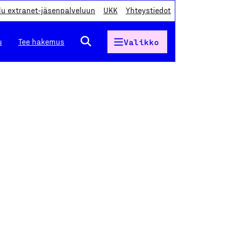
du extranet-jäsenpalveluun
UKK
Yhteystiedot
u
Tee hakemus
Valikko