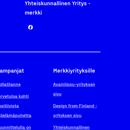
Yhteiskunnallinen Yritys -
merkki
ampanjat
Merkkiyrityksille
ollatilanne
Avainlippu-yrityksen
sivu
ervetuloa kohti
ositiivista
Design from Finland -
yöelämäpuhetta
yrityksen sivu
uunnittelulla on
Yhteiskunnallinen