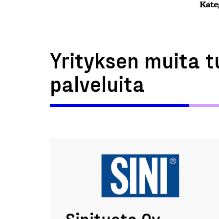
Kate
Yrityksen muita t
palveluita
Sinituote Oy