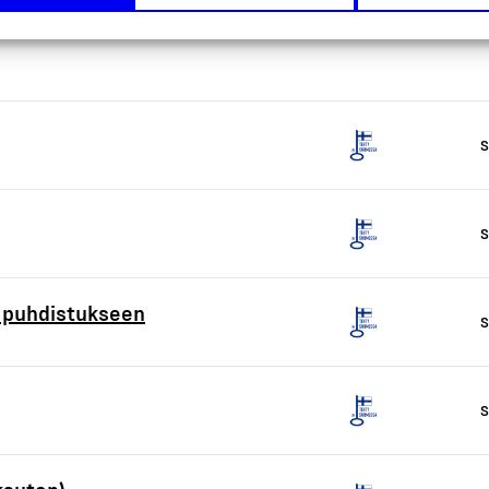
S
S
n puhdistukseen
S
S
ksuton)