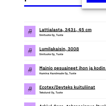
Lattialasta, 3431, 45 cm
Sinituote Oy, Tuote
Lumilakaisin, 3008
Sinituote Oy, Tuote
Mainio pesuaineet ihon ja kodi
Hamina Handmade Oy, Tuote
Ecotex/Devteks kuituliinat
Tekslund Oy, Tuote
Arkivé Care -tahrasaippua (tuo