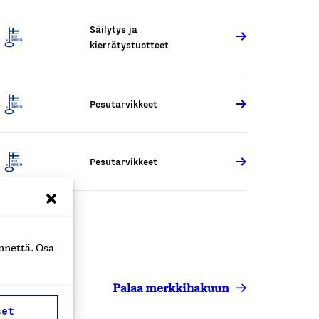
Säilytys ja
kierrätystuotteet
Pesutarvikkeet
Pesutarvikkeet
nnettä. Osa
Palaa merkkihakuun
set