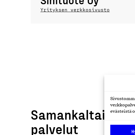
Yrityksen verkkosivusto
Sivustomme 
verkkopalve
Samankaltaiset t
evästeistä o
palvelut
H