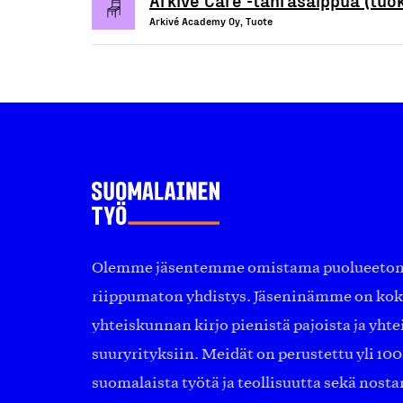
Arkivé Academy Oy, Tuote
Olemme jäsentemme omistama puolueeton, 
riippumaton yhdistys. Jäseninämme on ko
yhteiskunnan kirjo pienistä pajoista ja yhte
suuryrityksiin. Meidät on perustettu yli 10
suomalaista työtä ja teollisuutta sekä nost