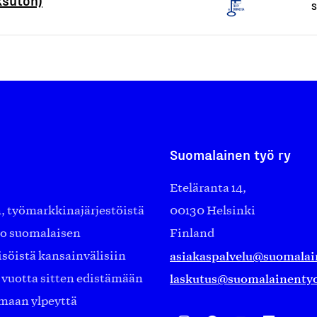
S
Suomalainen työ ry
Eteläranta 14,
työmarkkinajärjestöistä
00130 Helsinki
ko suomalaisen
Finland
asiakaspalvelu@suomalai
isöistä kansainvälisiin
laskutus@suomalainentyo
0 vuotta sitten edistämään
amaan ylpeyttä