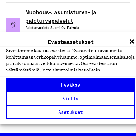
Nuohous-, asumisturva- ja
paloturvapalvelut
Paloturvapiste Suomi Oy, Palvelu
Turvallisuus- ja tietoturvapalvelut
Evästeasetukset
Sivustomme käyttää evästeitä. Evästeet auttavat meitä
Yksityiset turvallisuuspalvelut
kehittämään verkkopalveluamme, optimoimaan sen sisältöjä
Vartioimisliike P. Heinonen Oy, Palvelu
ja analysoimaan verkkoliikennettä. Osa evästeistä on
välttämättömiä, jotta sivut toimisivat oikein.
Turvallisuus- ja tietoturvapalvelut
Hyväksy
Yksityiset turvallisuuspalvelut
Kiellä
Ab Axia Security Services Oy, Palvelu
Turvallisuus- ja tietoturvapalvelut
Asetukset