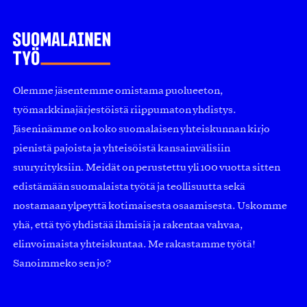
Olemme jäsentemme omistama puolueeton,
työmarkkinajärjestöistä riippumaton yhdistys.
Jäseninämme on koko suomalaisen yhteiskunnan kirjo
pienistä pajoista ja yhteisöistä kansainvälisiin
suuryrityksiin. Meidät on perustettu yli 100 vuotta sitten
edistämään suomalaista työtä ja teollisuutta sekä
nostamaan ylpeyttä kotimaisesta osaamisesta. Uskomme
yhä, että työ yhdistää ihmisiä ja rakentaa vahvaa,
elinvoimaista yhteiskuntaa. Me rakastamme työtä!
Sanoimmeko sen jo?