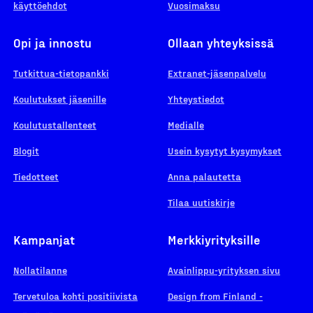
käyttöehdot
Vuosimaksu
Opi ja innostu
Ollaan yhteyksissä
Tutkittua-tietopankki
Extranet-jäsenpalvelu
Koulutukset jäsenille
Yhteystiedot
Koulutustallenteet
Medialle
Blogit
Usein kysytyt kysymykset
Tiedotteet
Anna palautetta
Tilaa uutiskirje
Kampanjat
Merkkiyrityksille
Nollatilanne
Avainlippu-yrityksen sivu
Tervetuloa kohti positiivista
Design from Finland -