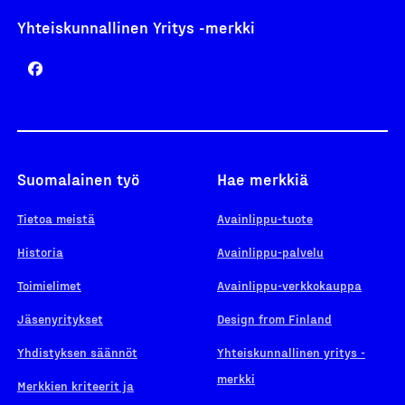
Yhteiskunnallinen Yritys -merkki
Suomalainen työ
Hae merkkiä
Tietoa meistä
Avainlippu-tuote
Historia
Avainlippu-palvelu
Toimielimet
Avainlippu-verkkokauppa
Jäsenyritykset
Design from Finland
Yhdistyksen säännöt
Yhteiskunnallinen yritys -
merkki
Merkkien kriteerit ja