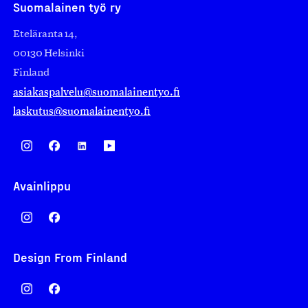
Suomalainen työ ry
Eteläranta 14,
00130 Helsinki
Finland
asiakaspalvelu@suomalainentyo.fi
laskutus@suomalainentyo.fi
Avainlippu
Design From Finland