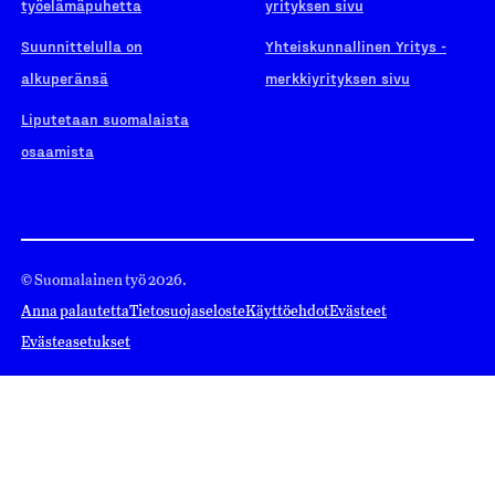
työelämäpuhetta
yrityksen sivu
Suunnittelulla on
Yhteiskunnallinen Yritys -
alkuperänsä
merkkiyrityksen sivu
Liputetaan suomalaista
osaamista
© Suomalainen työ 2026.
Anna palautetta
Tietosuojaseloste
Käyttöehdot
Evästeet
Evästeasetukset