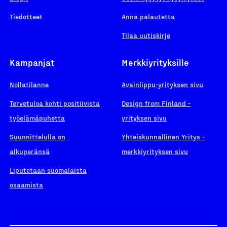
Tiedotteet
Anna palautetta
Tilaa uutiskirje
Kampanjat
Merkkiyrityksille
Nollatilanne
Avainlippu-yrityksen sivu
Tervetuloa kohti positiivista
Design from Finland -
työelämäpuhetta
yrityksen sivu
Suunnittelulla on
Yhteiskunnallinen Yritys -
alkuperänsä
merkkiyrityksen sivu
Liputetaan suomalaista
osaamista