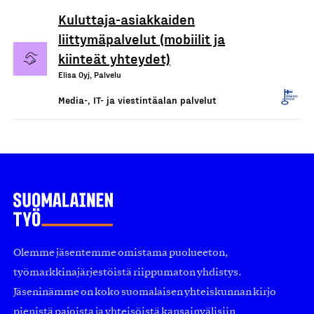
Kuluttaja-asiakkaiden
liittymäpalvelut (mobiilit ja
kiinteät yhteydet)
Elisa Oyj, Palvelu
Media-, IT- ja viestintäalan palvelut
Olemme jäsentemme omistama puolueeton,
työmarkkinajärjestöistä riippumaton yhdistys.
Jäseninämme on koko suomalaisen yhteiskunnan kirjo
pienistä pajoista ja yhteisöistä kansainvälisiin