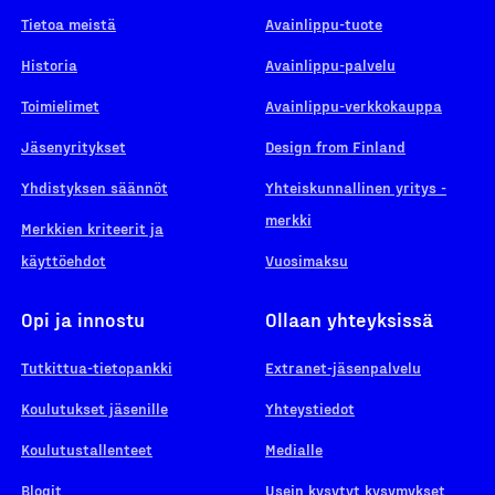
Tietoa meistä
Avainlippu-tuote
Historia
Avainlippu-palvelu
Toimielimet
Avainlippu-verkkokauppa
Jäsenyritykset
Design from Finland
Yhdistyksen säännöt
Yhteiskunnallinen yritys -
merkki
Merkkien kriteerit ja
käyttöehdot
Vuosimaksu
Opi ja innostu
Ollaan yhteyksissä
Tutkittua-tietopankki
Extranet-jäsenpalvelu
Koulutukset jäsenille
Yhteystiedot
Koulutustallenteet
Medialle
Blogit
Usein kysytyt kysymykset