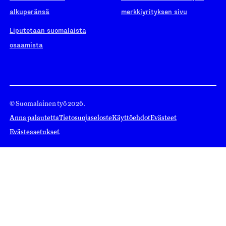
alkuperänsä
merkkiyrityksen sivu
Liputetaan suomalaista
osaamista
© Suomalainen työ 2026.
Anna palautetta
Tietosuojaseloste
Käyttöehdot
Evästeet
Evästeasetukset