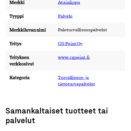
Merkki
Avainlippu
Tyyppi
Palvelu
Merkkiluvan nimi
Paloturvallisuuspalvelut
Yritys
CG Point Oy
Yrityksen
www.cgpoint.fi
verkkosivut
Kategoria
Turvallisuus- ja
tietoturvapalvelut
Samankaltaiset tuotteet tai
palvelut