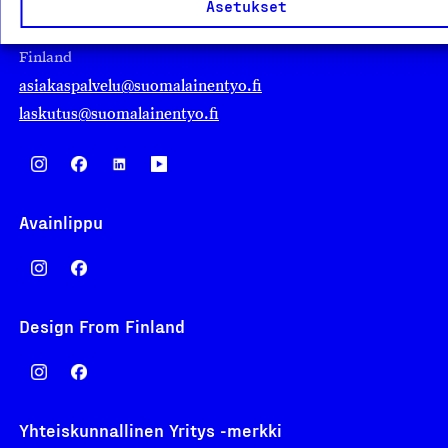
Eteläranta 14,
Asetukset
00130 Helsinki
Finland
asiakaspalvelu@suomalainentyo.fi
laskutus@suomalainentyo.fi
Avainlippu
Design From Finland
Yhteiskunnallinen Yritys -merkki