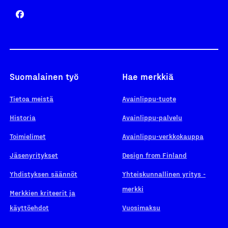
Suomalainen työ
Hae merkkiä
Tietoa meistä
Avainlippu-tuote
Historia
Avainlippu-palvelu
Toimielimet
Avainlippu-verkkokauppa
Jäsenyritykset
Design from Finland
Yhdistyksen säännöt
Yhteiskunnallinen yritys -
merkki
Merkkien kriteerit ja
käyttöehdot
Vuosimaksu