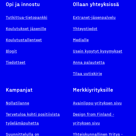
Opi ja innostu
Ollaan yhteyksissä
Tutkittua-tietopankki
Extranet-jäsenpalvelu
Koulutukset jäsenille
Yhteystiedot
Koulutustallenteet
Medialle
Blogit
Usein kysytyt kysymykset
Tiedotteet
Anna palautetta
Tilaa uutiskirje
Kampanjat
Merkkiyrityksille
Nollatilanne
Avainlippu-yrityksen sivu
Tervetuloa kohti positiivista
Design from Finland -
työelämäpuhetta
yrityksen sivu
Suunnittelulla on
Yhteiskunnallinen Yritys -