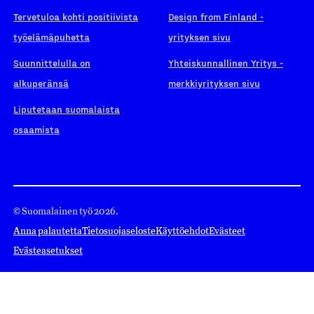
Tervetuloa kohti positiivista
Design from Finland -
työelämäpuhetta
yrityksen sivu
Suunnittelulla on
Yhteiskunnallinen Yritys -
alkuperänsä
merkkiyrityksen sivu
Liputetaan suomalaista
osaamista
© Suomalainen työ 2026.
Anna palautetta
Tietosuojaseloste
Käyttöehdot
Evästeet
Evästeasetukset