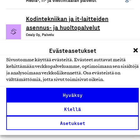
Media-, IT- ja viestintäalan palvelut
Kodintekniikan ja it-laitteiden
asennus- ja huoltopalvelut
Cealy Oy, Palvelu
Media-, IT- ja viestintäalan palvelut
Evästeasetukset
Sivustomme käyttää evästeitä. Evästeet auttavat meitä
Digitaaliset
kehittämään verkkopalveluamme, optimoimaan sen sisältöjä
ulkomainontapalvelut
ja analysoimaan verkkoliikennettä. Osa evästeistä on
välttämättömiä, jotta sivut toimisivat oikein.
Medialiiga Oy, Palvelu
Media-, IT- ja viestintäalan palvelut
Hyväksy
Mainospalvelut
Kiellä
Kärkimedia Oy, Palvelu
Asetukset
Media-, IT- ja viestintäalan palvelut