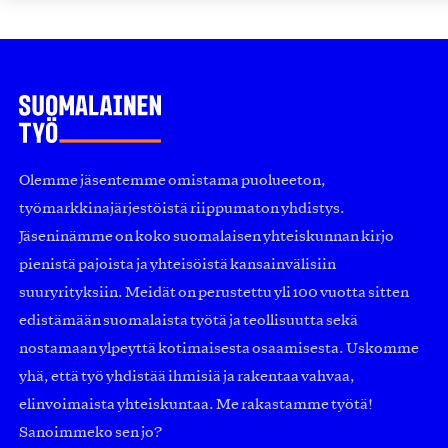
Olemme jäsentemme omistama puolueeton,
työmarkkinajärjestöistä riippumaton yhdistys.
Jäseninämme on koko suomalaisen yhteiskunnan kirjo
pienistä pajoista ja yhteisöistä kansainvälisiin
suuryrityksiin. Meidät on perustettu yli 100 vuotta sitten
edistämään suomalaista työtä ja teollisuutta sekä
nostamaan ylpeyttä kotimaisesta osaamisesta. Uskomme
yhä, että työ yhdistää ihmisiä ja rakentaa vahvaa,
elinvoimaista yhteiskuntaa. Me rakastamme työtä!
Sanoimmeko sen jo?