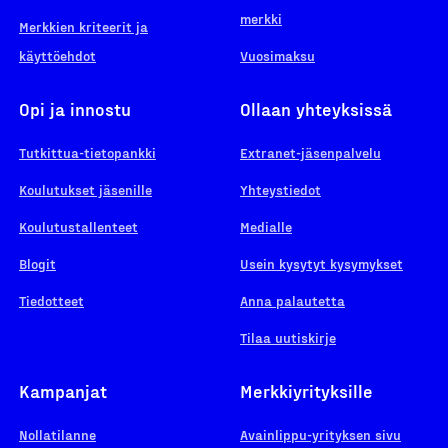
merkki
Merkkien kriteerit ja
käyttöehdot
Vuosimaksu
Opi ja innostu
Ollaan yhteyksissä
Tutkittua-tietopankki
Extranet-jäsenpalvelu
Koulutukset jäsenille
Yhteystiedot
Koulutustallenteet
Medialle
Blogit
Usein kysytyt kysymykset
Tiedotteet
Anna palautetta
Tilaa uutiskirje
Kampanjat
Merkkiyrityksille
Nollatilanne
Avainlippu-yrityksen sivu