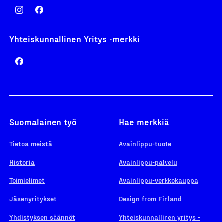
Yhteiskunnallinen Yritys -merkki
Suomalainen työ
Hae merkkiä
Tietoa meistä
Avainlippu-tuote
Historia
Avainlippu-palvelu
Toimielimet
Avainlippu-verkkokauppa
Jäsenyritykset
Design from Finland
Yhdistyksen säännöt
Yhteiskunnallinen yritys -