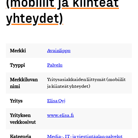
(mobiilit ja kiinteät
yhteydet)
Merkki
Avainlippu
Tyyppi
Palvelu
Merkkiluvan
Yritysasiakkaiden liittymät (mobiilit
nimi
ja kiinteät yhteydet)
Yritys
Elisa Oyj
Yrityksen
www.elisa.fi
verkkosivut
Kategoria
Media-, IT- ja viestintäalan palvelut