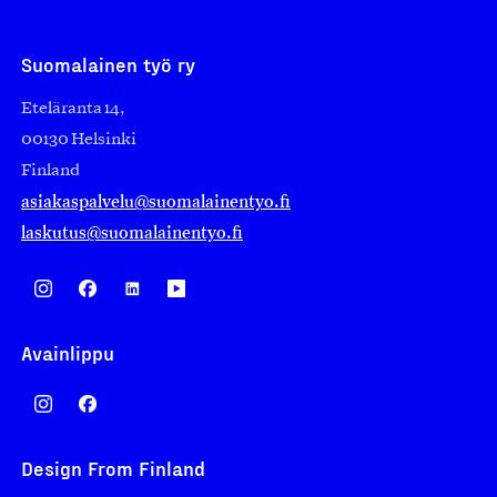
Suomalainen työ ry
Eteläranta 14,
00130 Helsinki
Finland
asiakaspalvelu@suomalainentyo.fi
laskutus@suomalainentyo.fi
Avainlippu
Design From Finland