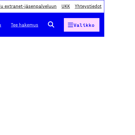
du extranet-jäsenpalveluun
UKK
Yhteystiedot
u
Tee hakemus
Valikko