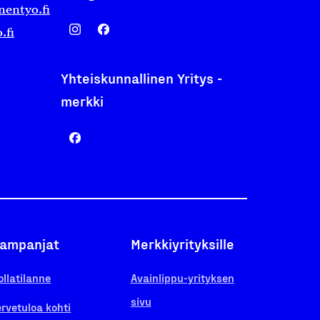
nentyo.fi
.fi
Yhteiskunnallinen Yritys -
merkki
ampanjat
Merkkiyrityksille
ollatilanne
Avainlippu-yrityksen
sivu
ervetuloa kohti