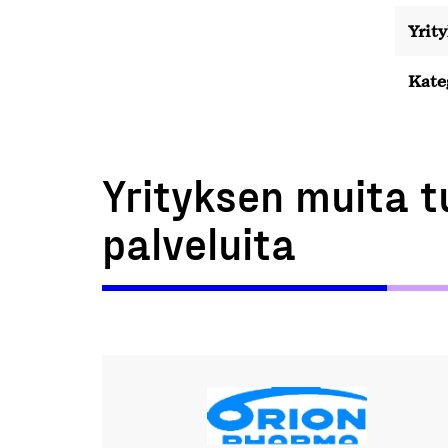
Yrit
Kate
Yrityksen muita t
palveluita