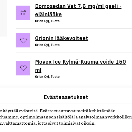
Domosedan Vet 7,6 mg/ml geeli -
eläinlääke
Orion Oyj, Tuote
Orionin lääkevoiteet
Orion Oyj, Tuote
Movex Ice Kylmä-Kuuma voide 150
ml
Orion Oyj, Tuote
Medipekt 0,8 mg/ml, mikstuura
Evästeasetukset
Orion Oyj, Tuote
käyttää evästeitä. Evästeet auttavat meitä kehittämään
luamme, optimoimaan sen sisältöjä ja analysoimaan verkkoliike
n välttämättömiä, jotta sivut toimisivat oikein.