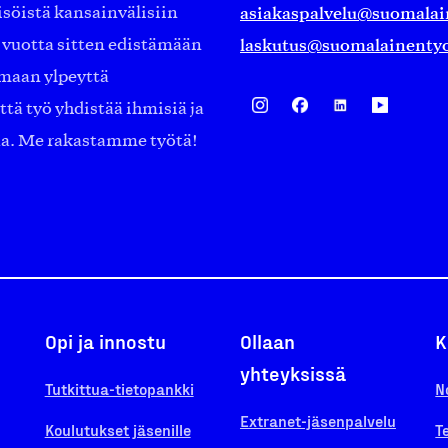
asiakaspalvelu@suomalai
isöistä kansainvälisiin
laskutus@suomalainentyo
0 vuotta sitten edistämään
amaan ylpeyttä
ä työ yhdistää ihmisiä ja
aa. Me rakastamme työtä!
Opi ja innostu
Ollaan
K
yhteyksissä
Tutkittua-tietopankki
N
Extranet-jäsenpalvelu
Koulutukset jäsenille
T