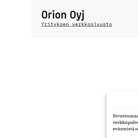
Orion Oyj
Yrityksen verkkosivusto
Sivustomme 
verkkopalve
evästeistä o