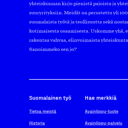
yhteiskunnan kirjo pienistä pajoista ja yhte
suuryrityksiin. Meidät on perustettu yli 10
suomalaista työtä ja teollisuutta sekä nost
kotimaisesta osaamisesta. Uskomme yhä, ett
rakentaa vahvaa, elinvoimaista yhteiskunt
Sanoimmeko sen jo?
Suomalainen työ
Hae merkkiä
Tietoa meistä
Avainlippu-tuote
Historia
Avainlippu-palvelu