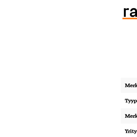
ra
Merk
Tyyp
Merk
Yrity