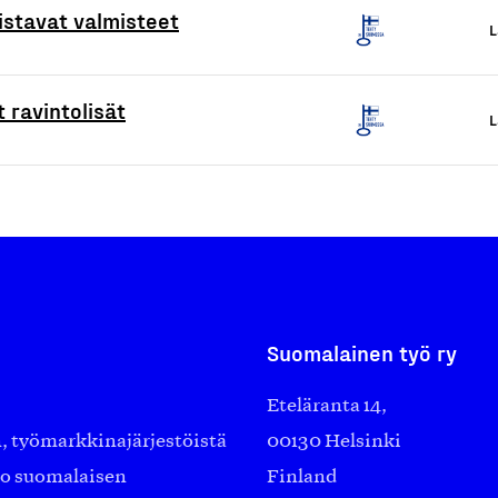
istavat valmisteet
L
 ravintolisät
L
Suomalainen työ ry
Eteläranta 14,
työmarkkinajärjestöistä
00130 Helsinki
ko suomalaisen
Finland