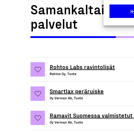
Samankaltaiset t
H
palvelut
Rohtos Labs ravintolisät
Rohtos Oy, Tuote
Smartlax peräruiske
Oy Verman Ab, Tuote
Ramavit Suomessa valmistetut 
Oy Verman Ab, Tuote