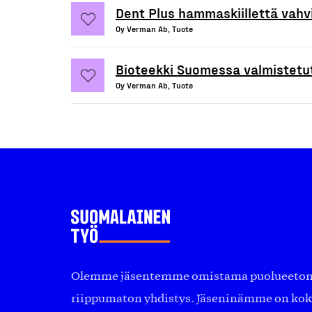
Dent Plus hammaskiillettä vahv
Oy Verman Ab, Tuote
Bioteekki Suomessa valmistetut
Oy Verman Ab, Tuote
Olemme jäsentemme omistama puolueeton, 
riippumaton yhdistys. Jäseninämme on ko