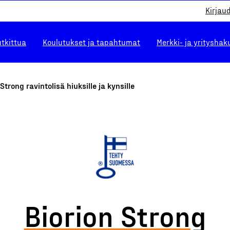
Kirjau
utkittua
Koulutukset ja tapahtumat
Merkki- ja yrityshak
 Strong ravintolisä hiuksille ja kynsille
Biorion Strong