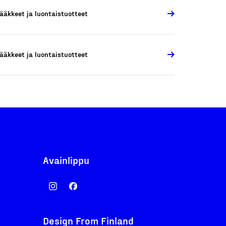
ääkkeet ja luontaistuotteet
ääkkeet ja luontaistuotteet
Avainlippu
Design From Finland