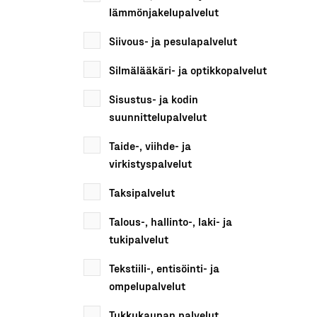
lämmönjakelupalvelut
Siivous- ja pesulapalvelut
Silmälääkäri- ja optikkopalvelut
Sisustus- ja kodin
suunnittelupalvelut
Taide-, viihde- ja
virkistyspalvelut
Taksipalvelut
Talous-, hallinto-, laki- ja
tukipalvelut
Tekstiili-, entisöinti- ja
ompelupalvelut
Tukkukaupan palvelut