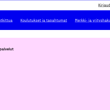
Kirjau
utkittua
Koulutukset ja tapahtumat
Merkki- ja yrityshak
palvelut