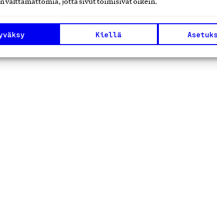
n välttämättömiä, jotta sivut toimisivat oikein.
yväksy
Kiellä
Asetuk