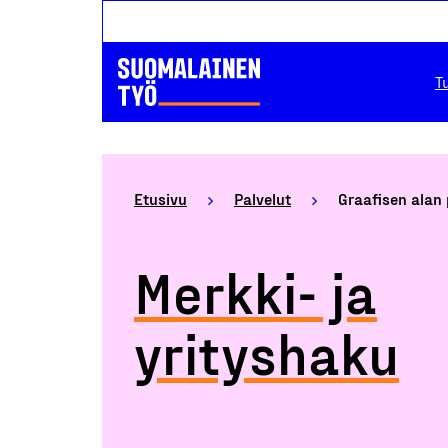
T
Etusivu
Palvelut
Graafisen alan 
Merkki- ja
yrityshaku