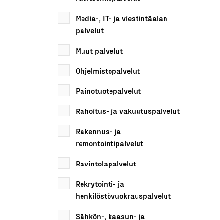
Media-, IT- ja viestintäalan
palvelut
Muut palvelut
Ohjelmistopalvelut
Painotuotepalvelut
Rahoitus- ja vakuutuspalvelut
Rakennus- ja
remontointipalvelut
Ravintolapalvelut
Rekrytointi- ja
henkilöstövuokrauspalvelut
Sähkön-, kaasun- ja