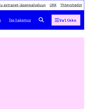
du extranet-jäsenpalveluun
UKK
Yhteystiedot
u
Tee hakemus
Valikko