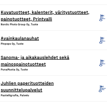
Kuvatuotteet, kalenterit, väritystuotteet,
painotuotteet, Printvalli
Nordic Photo Group Oy, Tuote
Avainkaulanauhat
Pinpops Oy, Tuote
Sanoma- ja aikakauslehdet sekä
mainospainotuotteet
PunaMusta Oy, Tuote
Juhlien paperituotteiden
suunnittelupalvelut
Pastelligrafia, Palvelu