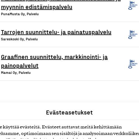
myynnin edistämispalvelu
PunaMusta Oy, Palvelu
Tarrojen suunnittelu- ja painatuspalvelu
Sareskoski Oy, Palvelu
Graafinen suunnittelu, markkinointi- ja
painopalvelut
Mamai Oy, Palvelu
Evästeasetukset
1
2
…
4
Edellinen
Se
käyttää evästeitä. Evästeet auttavat meitä kehittämään
luamme, optimoimaan sen sisältöjä ja analysoimaan verkkoliike