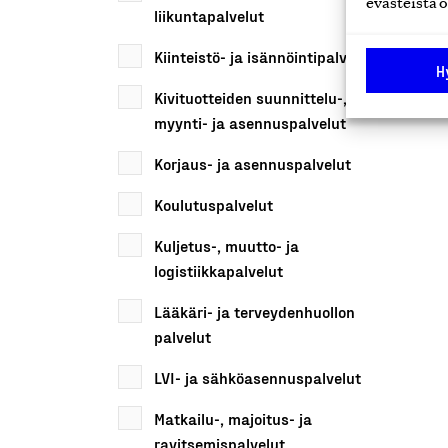
evästeistä o
liikuntapalvelut
Kiinteistö- ja isännöintipalvelut
H
Kivituotteiden suunnittelu-,
myynti- ja asennuspalvelut
Korjaus- ja asennuspalvelut
Koulutuspalvelut
Kuljetus-, muutto- ja
logistiikkapalvelut
Lääkäri- ja terveydenhuollon
palvelut
LVI- ja sähköasennuspalvelut
Matkailu-, majoitus- ja
ravitsemispalvelut