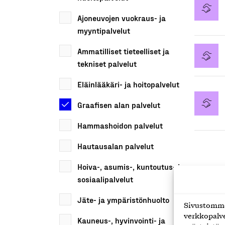
Ajoneuvojen vuokraus- ja
myyntipalvelut
Ammatilliset tieteelliset ja
tekniset palvelut
Eläinlääkäri- ja hoitopalvelut
Graafisen alan palvelut
Hammashoidon palvelut
Hautausalan palvelut
Hoiva-, asumis-, kuntoutus- ja
sosiaalipalvelut
Jäte- ja ympäristönhuolto
Sivustomme 
verkkopalve
Kauneus-, hyvinvointi- ja