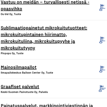
Vastuu on meidän – turvallisesti netissä -
opasvihko
Ou-Vel Oy, Tuote
Sublimaatiopainetut mikrokuitutuotteet:
mikrokuitupintainen hiirimatto,
mikrokuituliina, mikrokuitupyyhe ja
mikrokuitutyyny
Pinpops Oy, Tuote
Mainosilmapallot
Ilmapallokeskus Balloon Center Oy, Tuote
Graafiset palvelut
Keski-Suomen Painotuote Oy, Palvelu
Painatuspalvelut, markkinointiviestinnän ja