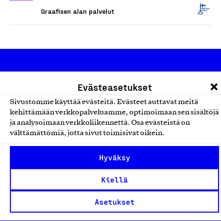
Graafisen alan palvelut
Evästeasetukset
Sivustomme käyttää evästeitä. Evästeet auttavat meitä
kehittämään verkkopalveluamme, optimoimaan sen sisältöjä
Olemme jäsentemme omistama puolueeton,
ja analysoimaan verkkoliikennettä. Osa evästeistä on
työmarkkinajärjestöistä riippumaton yhdistys.
välttämättömiä, jotta sivut toimisivat oikein.
Jäseninämme on koko suomalaisen yhteiskunnan kirjo
Hyväksy
pienistä pajoista ja yhteisöistä kansainvälisiin
suuryrityksiin. Meidät on perustettu yli 100 vuotta sitten
Kiellä
edistämään suomalaista työtä ja teollisuutta sekä
Asetukset
nostamaan ylpeyttä kotimaisesta osaamisesta. Uskomme
yhä, että työ yhdistää ihmisiä ja rakentaa vahvaa,