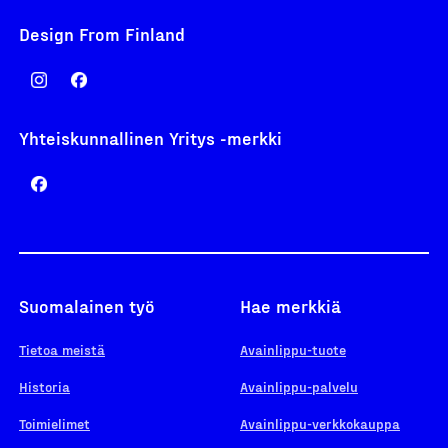
Design From Finland
Yhteiskunnallinen Yritys -merkki
Suomalainen työ
Hae merkkiä
Tietoa meistä
Avainlippu-tuote
Historia
Avainlippu-palvelu
Toimielimet
Avainlippu-verkkokauppa