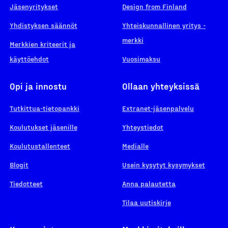
Jäsenyritykset
Design from Finland
Yhdistyksen säännöt
Yhteiskunnallinen yritys -
merkki
Merkkien kriteerit ja
käyttöehdot
Vuosimaksu
Opi ja innostu
Ollaan yhteyksissä
Tutkittua-tietopankki
Extranet-jäsenpalvelu
Koulutukset jäsenille
Yhteystiedot
Koulutustallenteet
Medialle
Blogit
Usein kysytyt kysymykset
Tiedotteet
Anna palautetta
Tilaa uutiskirje