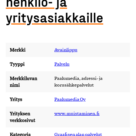
henkilö- ja
yritysasiakkaille
Merkki
Avainlippu
Tyyppi
Palvelu
Merkkiluvan
Paalumedia, adressi- ja
nimi
korusähkepalvelut
Yritys
Paalumedia Oy
Yrityksen
www.muistaminen.fi
verkkosivut
Kategoria
Graafisen alan palvelut