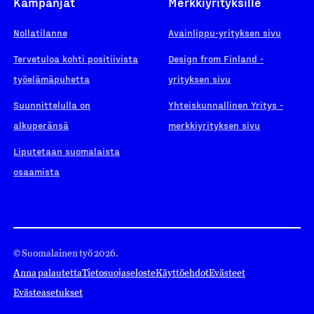
Kampanjat
Merkkiyrityksille
Nollatilanne
Avainlippu-yrityksen sivu
Tervetuloa kohti positiivista
Design from Finland -
työelämäpuhetta
yrityksen sivu
Suunnittelulla on
Yhteiskunnallinen Yritys -
alkuperänsä
merkkiyrityksen sivu
Liputetaan suomalaista
osaamista
© Suomalainen työ 2026.
Anna palautetta
Tietosuojaseloste
Käyttöehdot
Evästeet
Evästeasetukset