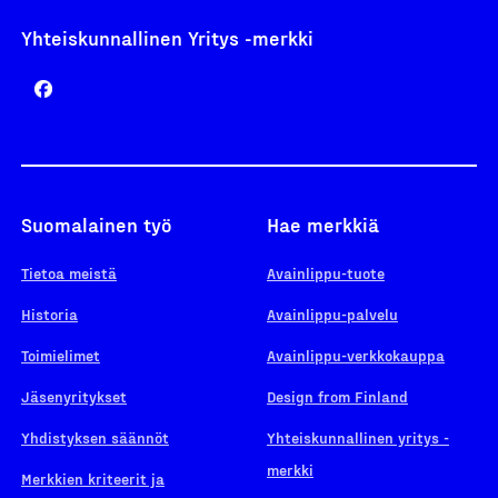
Yhteiskunnallinen Yritys -merkki
Suomalainen työ
Hae merkkiä
Tietoa meistä
Avainlippu-tuote
Historia
Avainlippu-palvelu
Toimielimet
Avainlippu-verkkokauppa
Jäsenyritykset
Design from Finland
Yhdistyksen säännöt
Yhteiskunnallinen yritys -
merkki
Merkkien kriteerit ja