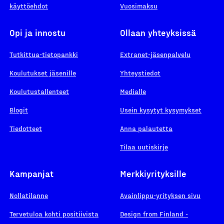
käyttöehdot
Vuosimaksu
Opi ja innostu
Ollaan yhteyksissä
Tutkittua-tietopankki
Extranet-jäsenpalvelu
Koulutukset jäsenille
Yhteystiedot
Koulutustallenteet
Medialle
Blogit
Usein kysytyt kysymykset
Tiedotteet
Anna palautetta
Tilaa uutiskirje
Kampanjat
Merkkiyrityksille
Nollatilanne
Avainlippu-yrityksen sivu
Tervetuloa kohti positiivista
Design from Finland -