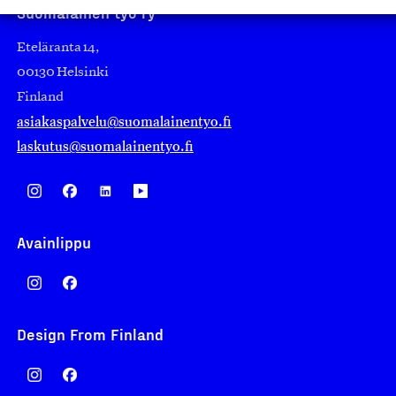
Suomalainen työ ry
Eteläranta 14,
00130 Helsinki
Finland
asiakaspalvelu@suomalainentyo.fi
laskutus@suomalainentyo.fi
Avainlippu
Design From Finland