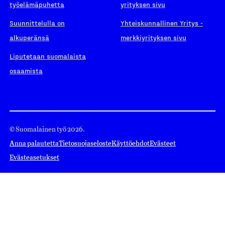
työelämäpuhetta
yrityksen sivu
Suunnittelulla on
Yhteiskunnallinen Yritys -
alkuperänsä
merkkiyrityksen sivu
Liputetaan suomalaista
osaamista
© Suomalainen työ 2026.
Anna palautetta
Tietosuojaseloste
Käyttöehdot
Evästeet
Evästeasetukset