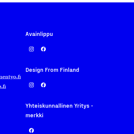
Avainlippu
Design From Finland
nentyo.fi
.fi
Yhteiskunnallinen Yritys -
merkki