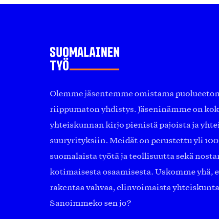
Olemme jäsentemme omistama puolueeton, 
riippumaton yhdistys. Jäseninämme on ko
yhteiskunnan kirjo pienistä pajoista ja yhte
suuryrityksiin. Meidät on perustettu yli 10
suomalaista työtä ja teollisuutta sekä nost
kotimaisesta osaamisesta. Uskomme yhä, ett
rakentaa vahvaa, elinvoimaista yhteiskunt
Sanoimmeko sen jo?