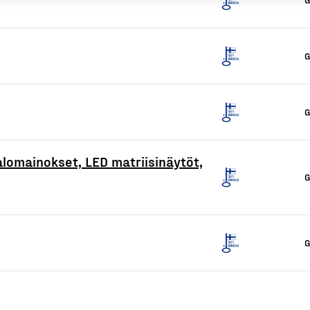
G
G
alomainokset, LED matriisinäytöt,
G
G