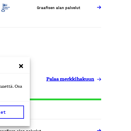
Graafisen alan palvelut
Palaa merkkihakuun
nnettä. Osa
set
raafisen alan palvelut