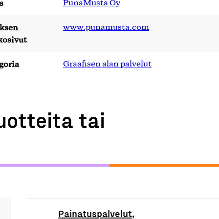
s
PunaMusta Oy
yksen
www.punamusta.com
kosivut
goria
Graafisen alan palvelut
uotteita tai
Painatuspalvelut,