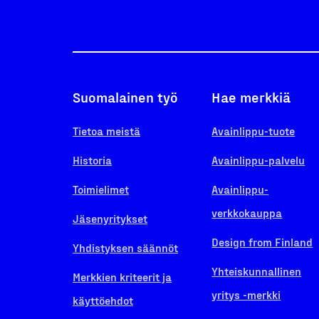
Suomalainen työ
Hae merkkiä
Tietoa meistä
Avainlippu-tuote
Historia
Avainlippu-palvelu
Toimielimet
Avainlippu-
verkkokauppa
Jäsenyritykset
Design from Finland
Yhdistyksen säännöt
Yhteiskunnallinen
Merkkien kriteerit ja
yritys -merkki
käyttöehdot