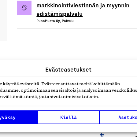
markkinointiviestinnän ja myynnin
edistämispalvelu
PunaMusta Oy, Palvelu
Evästeasetukset
uotteet tai
käyttää evästeitä. Evästeet auttavat meitä kehittämään
luamme, optimoimaan sen sisältöjä ja analysoimaan verkkoliike
n välttämättömiä, jotta sivut toimisivat oikein.
yväksy
Kiellä
Asetuk
G