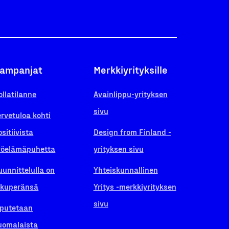
ampanjat
Merkkiyrityksille
ollatilanne
Avainlippu-yrityksen
sivu
ervetuloa kohti
ositiivista
Design from Finland -
yöelämäpuhetta
yrityksen sivu
uunnittelulla on
Yhteiskunnallinen
lkuperänsä
Yritys -merkkiyrityksen
sivu
iputetaan
uomalaista