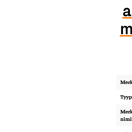
a
m
Merk
Tyyp
Merk
nimi