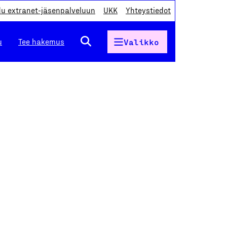
du extranet-jäsenpalveluun
UKK
Yhteystiedot
u
Tee hakemus
Valikko