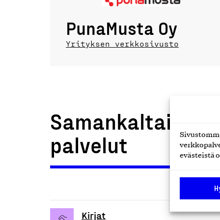
PunaMusta Oy
Yrityksen verkkosivusto
Samankaltaiset t
Sivustomme 
palvelut
verkkopalve
evästeistä o
H
Kirjat