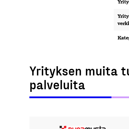
Yrity
Yrit
verk
Kate
Yrityksen muita t
palveluita