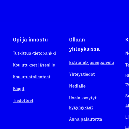
Opi ja innostu
Ollaan
K
yhteyksissä
Tutkittua-tietopankki
N
Extranet-jäsenpalvelu
Koulutukset jäsenille
T
Yhteystiedot
p
Koulutustallenteet
t
Medialle
Blogit
S
Usein kysytyt
Tiedotteet
a
kysymykset
L
Anna palautetta
s