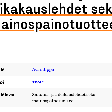
ikakauslehdet se
ainospainotuotte
ki
Avainlippu
pi
Tuote
kiluvan
Sanoma- ja aikakauslehdet sekä
mainospainotuotteet