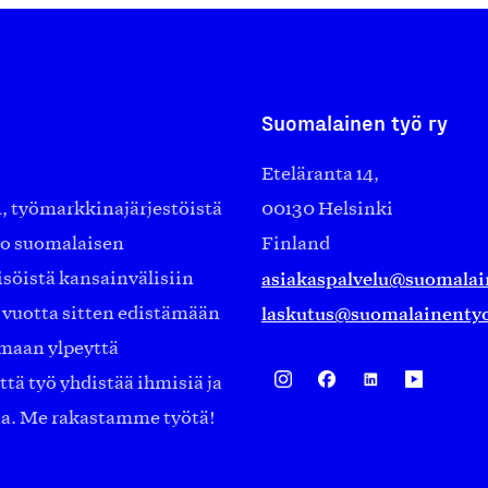
Suomalainen työ ry
Eteläranta 14,
työmarkkinajärjestöistä
00130 Helsinki
ko suomalaisen
Finland
asiakaspalvelu@suomalai
isöistä kansainvälisiin
laskutus@suomalainentyo
0 vuotta sitten edistämään
amaan ylpeyttä
ä työ yhdistää ihmisiä ja
aa. Me rakastamme työtä!