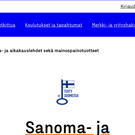
Kirjau
utkittua
Koulutukset ja tapahtumat
Merkki- ja yrityshak
- ja aikakauslehdet sekä mainospainotuotteet
Sanoma- ja