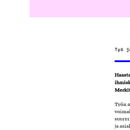
Työ j
Haasta
ihmisk
Merkit
Työn m
voimak
suuryr
ja asi