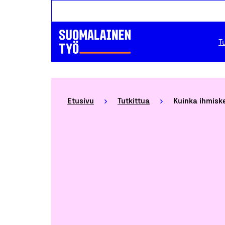
T
Etusivu
Tutkittua
Kuinka ihmiske