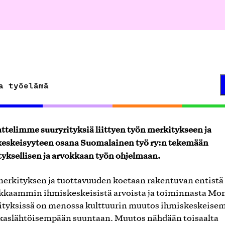
a työelämä
ttelimme suuryrityksiä liittyen työn merkitykseen ja
eskeisyyteen osana Suomalainen työ ry:n tekemään
yksellisen ja arvokkaan työn ohjelmaan.
erkityksen ja tuottavuuden koetaan rakentuvan entistä
kaammin ihmiskeskeisistä arvoista ja toiminnasta Mo
ityksissä on menossa kulttuurin muutos ihmiskeskeise
akaslähtöisempään suuntaan. Muutos nähdään toisaalta