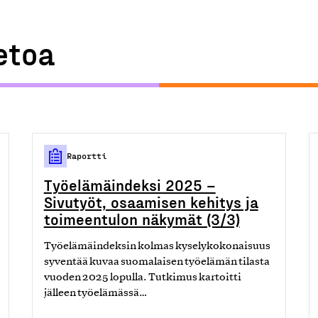
ietoa
Raportti
Työelämäindeksi 2025 –
Sivutyöt, osaamisen kehitys ja
toimeentulon näkymät (3/3)
Työelämäindeksin kolmas kyselykokonaisuus
syventää kuvaa suomalaisen työelämän tilasta
vuoden 2025 lopulla. Tutkimus kartoitti
jälleen työelämässä…