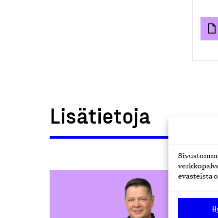
Lisätietoja
Sivustomme 
verkkopalve
evästeistä o
H