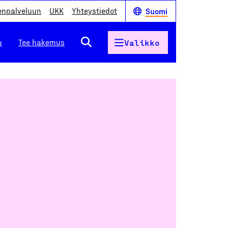
enpalveluun
UKK
Yhteystiedot
Suomi
u
Tee hakemus
Valikko