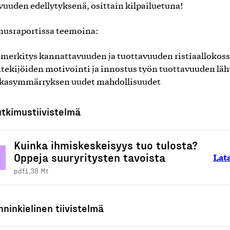
vuuden edellytyksenä, osittain kilpailuetuna!
usraportissa teemoina:
 merkitys kannattavuuden ja tuottavuuden ristiaallokos
tekijöiden motivointi ja innostus työn tuottavuuden lä
akasymmärryksen uudet mahdollisuudet
utkimustiivistelmä
Kuinka ihmiskeskeisyys tuo tulosta?
Oppeja suuryritysten tavoista
Lat
pdf
1,38 Mt
ninkielinen tiivistelmä