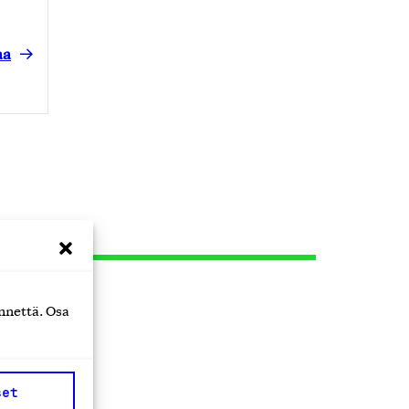
aa
nnettä. Osa
set