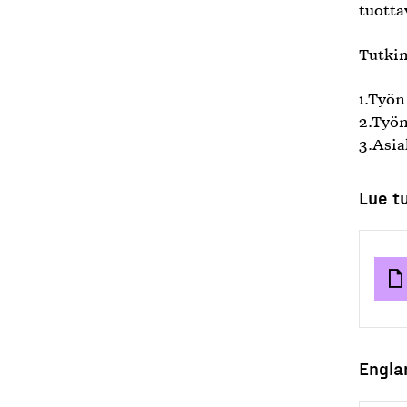
tuotta
Tutkim
1.Työn
2.Työn
3.Asi
Lue t
Englan