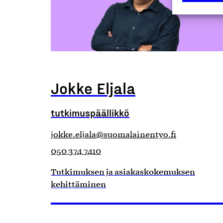
Jokke Eljala
tutkimuspäällikkö
jokke.eljala@suomalainentyo.fi
050 374 7410
Tutkimuksen ja asiakaskokemuksen
kehittäminen