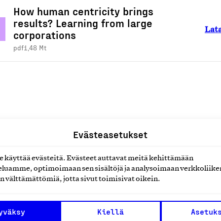
How human centricity brings
results? Learning from large
Lat
corporations
pdf
1,48 Mt
Evästeasetukset
käyttää evästeitä. Evästeet auttavat meitä kehittämään
luamme, optimoimaan sen sisältöjä ja analysoimaan verkkoliike
n välttämättömiä, jotta sivut toimisivat oikein.
yväksy
Kiellä
Asetuk