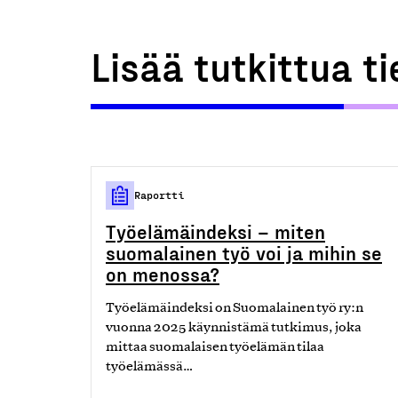
Lisää tutkittua t
Raportti
Työelämäindeksi – miten
suomalainen työ voi ja mihin se
on menossa?
Työelämäindeksi on Suomalainen työ ry:n
vuonna 2025 käynnistämä tutkimus, joka
mittaa suomalaisen työelämän tilaa
työelämässä…