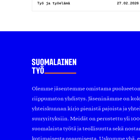
Työ ja työelämä
27.02.2026
Olemme jäsentemme omistama puolueeton, 
riippumaton yhdistys. Jäseninämme on ko
yhteiskunnan kirjo pienistä pajoista ja yhte
suuryrityksiin. Meidät on perustettu yli 10
suomalaista työtä ja teollisuutta sekä nost
kotimaisesta osaamisesta. Uskomme yhä, ett