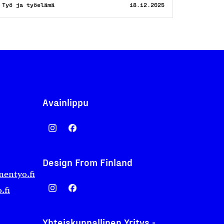
Työ ja työelämä
18.12.2025
Avainlippu
Design From Finland
nentyo.fi
.fi
Yhteiskunnallinen Yritys -