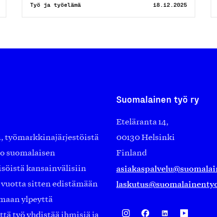
Työ ja työelämä
18.12.2025
Suomalainen työ ry
Eteläranta 14,
työmarkkinajärjestöistä
00130 Helsinki
ko suomalaisen
Finland
asiakaspalvelu@suomalai
isöistä kansainvälisiin
laskutus@suomalainentyo
0 vuotta sitten edistämään
amaan ylpeyttä
ä työ yhdistää ihmisiä ja