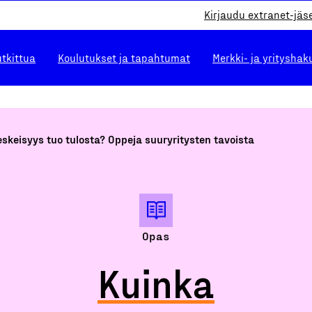
Kirjaudu extranet-jäs
utkittua
Koulutukset ja tapahtumat
Merkki- ja yrityshak
skeisyys tuo tulosta? Oppeja suuryritysten tavoista
Opas
Kuinka