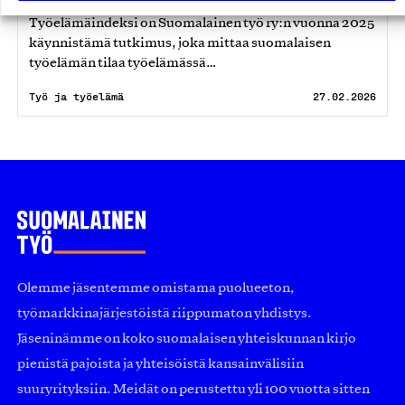
Työelämäindeksi on Suomalainen työ ry:n vuonna 2025
käynnistämä tutkimus, joka mittaa suomalaisen
työelämän tilaa työelämässä…
Työ ja työelämä
27.02.2026
Olemme jäsentemme omistama puolueeton,
työmarkkinajärjestöistä riippumaton yhdistys.
Jäseninämme on koko suomalaisen yhteiskunnan kirjo
pienistä pajoista ja yhteisöistä kansainvälisiin
suuryrityksiin. Meidät on perustettu yli 100 vuotta sitten