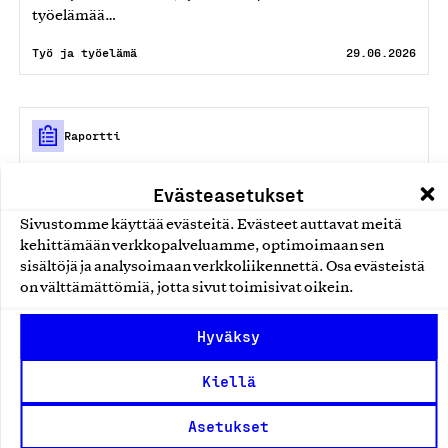
työelämää…
Työ ja työelämä
29.06.2026
Raportti
Työelämäindeksi 2026
Evästeasetukset
Suomalainen työelämä voi hieman edellisvuotta
Sivustomme käyttää evästeitä. Evästeet auttavat meitä
paremmin ja hiljaiset signaalit kertovat käänteestä.
kehittämään verkkopalveluamme, optimoimaan sen
Vuoden 2026 ensimmäisen neljänneksen…
sisältöjä ja analysoimaan verkkoliikennettä. Osa evästeistä
on välttämättömiä, jotta sivut toimisivat oikein.
Työ ja työelämä
26.03.2026
Hyväksy
Raportti
Kiellä
Työelämäindeksi – miten suomalainen työ
Asetukset
voi ja mihin se on menossa?