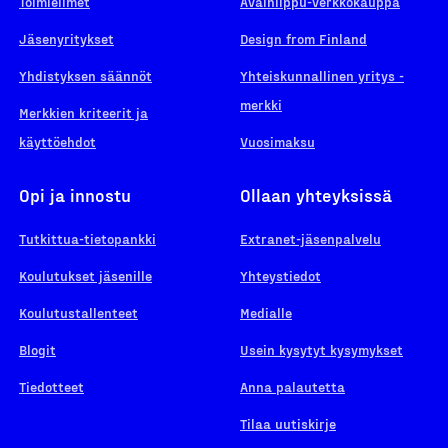
Toimielimet
Avainlippu-verkkokauppa
Jäsenyritykset
Design from Finland
Yhdistyksen säännöt
Yhteiskunnallinen yritys -
merkki
Merkkien kriteerit ja
käyttöehdot
Vuosimaksu
Opi ja innostu
Ollaan yhteyksissä
Tutkittua-tietopankki
Extranet-jäsenpalvelu
Koulutukset jäsenille
Yhteystiedot
Koulutustallenteet
Medialle
Blogit
Usein kysytyt kysymykset
Tiedotteet
Anna palautetta
Tilaa uutiskirje