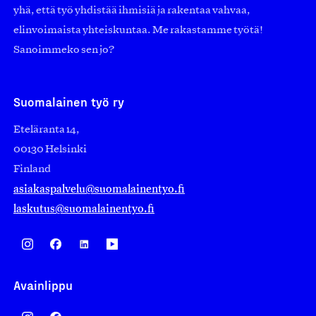
yhä, että työ yhdistää ihmisiä ja rakentaa vahvaa,
elinvoimaista yhteiskuntaa. Me rakastamme työtä!
Sanoimmeko sen jo?
Suomalainen työ ry
Eteläranta 14,
00130 Helsinki
Finland
asiakaspalvelu@suomalainentyo.fi
laskutus@suomalainentyo.fi
Avainlippu