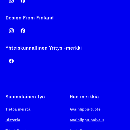
Design From Finland
Yhteiskunnallinen Yritys -merkki
Suomalainen työ
Hae merkkiä
Tietoa meistä
Avainlippu-tuote
Historia
Avainlippu-palvelu