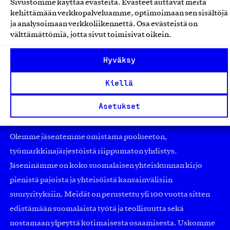
Sivustomme käyttää evästeitä. Evästeet auttavat meitä
Double Effect Oy, Verkkokauppa
kehittämään verkkopalveluamme, optimoimaan sen sisältöjä
ja analysoimaan verkkoliikennettä. Osa evästeistä on
Verkkokauppapalvelut
välttämättömiä, jotta sivut toimisivat oikein.
Hyväksy
Kiellä
Asetukset
Olemme jäsentemme omistama puolueeton,
työmarkkinajärjestöistä riippumaton yhdistys.
Jäseninämme on koko suomalaisen yhteiskunnan kirjo
pienistä pajoista ja yhteisöistä kansainvälisiin
suuryrityksiin. Meidät on perustettu yli 100 vuotta sitten
edistämään suomalaista työtä ja teollisuutta sekä
nostamaan ylpeyttä kotimaisesta osaamisesta. Uskomme