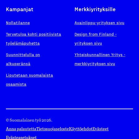
Kampanjat
Merkkiyrityksille
Nollatilanne
Avainlippu-yrityksen sivu
Tervetuloa kohti positiivista
Design from Finland -
työelämäpuhetta
yrityksen sivu
Suunnittelulla on
Yhteiskunnallinen Yritys -
alkuperänsä
merkkiyrityksen sivu
Liputetaan suomalaista
osaamista
© Suomalainen työ 2026.
Anna palautetta
Tietosuojaseloste
Käyttöehdot
Evästeet
Evästeasetukset