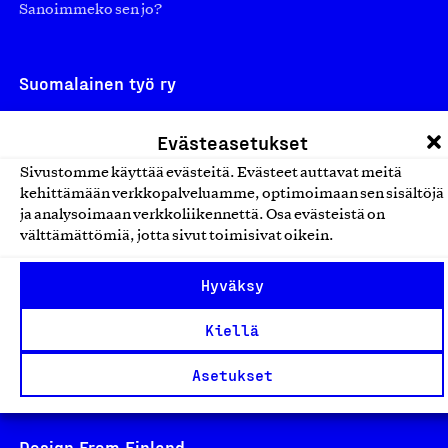
Sanoimmeko sen jo?
Suomalainen työ ry
Eteläranta 14,
Evästeasetukset
00130 Helsinki
Sivustomme käyttää evästeitä. Evästeet auttavat meitä
Finland
kehittämään verkkopalveluamme, optimoimaan sen sisältöjä
asiakaspalvelu@suomalainentyo.fi
ja analysoimaan verkkoliikennettä. Osa evästeistä on
laskutus@suomalainentyo.fi
välttämättömiä, jotta sivut toimisivat oikein.
Hyväksy
Kiellä
Avainlippu
Asetukset
Design From Finland