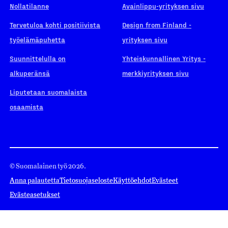
Nollatilanne
Avainlippu-yrityksen sivu
Tervetuloa kohti positiivista
Design from Finland -
työelämäpuhetta
yrityksen sivu
Suunnittelulla on
Yhteiskunnallinen Yritys -
alkuperänsä
merkkiyrityksen sivu
Liputetaan suomalaista
osaamista
© Suomalainen työ 2026.
Anna palautetta
Tietosuojaseloste
Käyttöehdot
Evästeet
Evästeasetukset