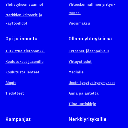
Yhdistyksen säännöt
Yhteiskunnallinen yritys -
merkki
Merkkien kriteerit ja
käyttöehdot
Vuosimaksu
Opi ja innostu
Ollaan yhteyksissä
Tutkittua-tietopankki
Extranet-jäsenpalvelu
Koulutukset jäsenille
Yhteystiedot
Koulutustallenteet
Medialle
Blogit
Usein kysytyt kysymykset
Tiedotteet
Anna palautetta
Tilaa uutiskirje
Kampanjat
Merkkiyrityksille