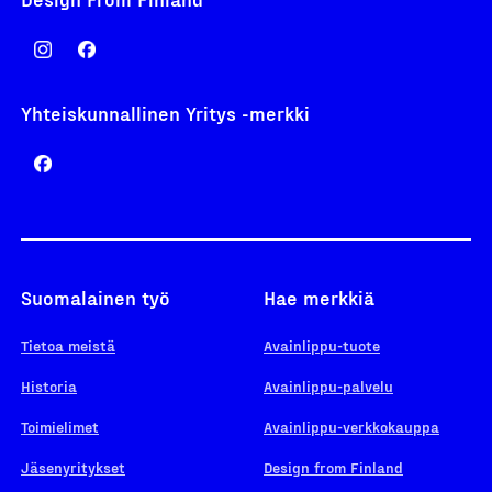
Yhteiskunnallinen Yritys -merkki
Suomalainen työ
Hae merkkiä
Tietoa meistä
Avainlippu-tuote
Historia
Avainlippu-palvelu
Toimielimet
Avainlippu-verkkokauppa
Jäsenyritykset
Design from Finland