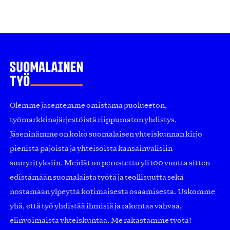
Olemme jäsentemme omistama puolueeton,
työmarkkinajärjestöistä riippumaton yhdistys.
Jäseninämme on koko suomalaisen yhteiskunnan kirjo
pienistä pajoista ja yhteisöistä kansainvälisiin
suuryrityksiin. Meidät on perustettu yli 100 vuotta sitten
edistämään suomalaista työtä ja teollisuutta sekä
nostamaan ylpeyttä kotimaisesta osaamisesta. Uskomme
yhä, että työ yhdistää ihmisiä ja rakentaa vahvaa,
elinvoimaista yhteiskuntaa. Me rakastamme työtä!