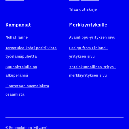
Tilaa uutiskirje
Kampanjat
Merkkiyrityksille
Nollatilanne
Avainlippu-yrityksen sivu
Tervetuloa kohti positiivista
Design from Finland -
työelämäpuhetta
yrityksen sivu
Suunnittelulla on
Yhteiskunnallinen Yritys -
alkuperänsä
merkkiyrityksen sivu
Liputetaan suomalaista
osaamista
© Suomalainen työ 2026.