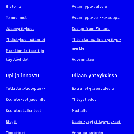
Historia
Avainlippu-palvelu
Toimielimet
Avainlippu-verkkokauppa
Jäsenyritykset
Design from Finland
Yhdistyksen säännöt
Yhteiskunnallinen yritys -
merkki
Merkkien kriteerit ja
käyttöehdot
Vuosimaksu
Opi ja innostu
Ollaan yhteyksissä
Tutkittua-tietopankki
Extranet-jäsenpalvelu
Koulutukset jäsenille
Yhteystiedot
Koulutustallenteet
Medialle
Blogit
Usein kysytyt kysymykset
Tiedotteet
Anna palautetta