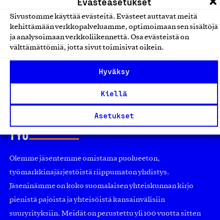
Evästeasetukset
Korutuotteet, korva-, käsi- ja
Sivustomme käyttää evästeitä. Evästeet auttavat meitä
kaulakorut
kehittämään verkkopalveluamme, optimoimaan sen sisältöjä
Pääskyjärvi Design, Tuote
ja analysoimaan verkkoliikennettä. Osa evästeistä on
välttämättömiä, jotta sivut toimisivat oikein.
Kellot ja korut
Hyväksy
Kiellä
Asetukset
Olemme jäsentemme omistama puolueeton,
työmarkkinajärjestöistä riippumaton yhdistys.
Jäseninämme on koko suomalaisen yhteiskunnan kirjo
pienistä pajoista ja yhteisöistä kansainvälisiin
suuryrityksiin. Meidät on perustettu yli 100 vuotta sitten