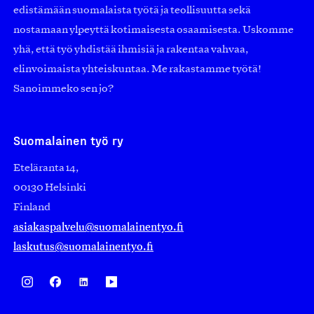
edistämään suomalaista työtä ja teollisuutta sekä
nostamaan ylpeyttä kotimaisesta osaamisesta. Uskomme
yhä, että työ yhdistää ihmisiä ja rakentaa vahvaa,
elinvoimaista yhteiskuntaa. Me rakastamme työtä!
Sanoimmeko sen jo?
Suomalainen työ ry
Eteläranta 14,
00130 Helsinki
Finland
asiakaspalvelu@suomalainentyo.fi
laskutus@suomalainentyo.fi