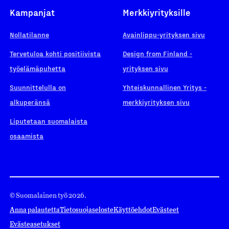
Kampanjat
Merkkiyrityksille
Nollatilanne
Avainlippu-yrityksen sivu
Tervetuloa kohti positiivista
Design from Finland -
työelämäpuhetta
yrityksen sivu
Suunnittelulla on
Yhteiskunnallinen Yritys -
alkuperänsä
merkkiyrityksen sivu
Liputetaan suomalaista
osaamista
© Suomalainen työ 2026.
Anna palautetta
Tietosuojaseloste
Käyttöehdot
Evästeet
Evästeasetukset