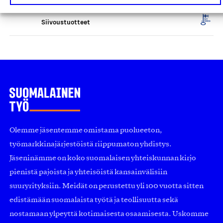
Arkivé Academy Oy, Tuote
Siivoustuotteet
Olemme jäsentemme omistama puolueeton,
työmarkkinajärjestöistä riippumaton yhdistys.
Jäseninämme on koko suomalaisen yhteiskunnan kirjo
pienistä pajoista ja yhteisöistä kansainvälisiin
suuryrityksiin. Meidät on perustettu yli 100 vuotta sitten
edistämään suomalaista työtä ja teollisuutta sekä
nostamaan ylpeyttä kotimaisesta osaamisesta. Uskomme