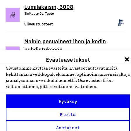
Lumilakaisin, 3008
Sinituote Oy, Tuote
Siivoustuotteet
Mainio pesuaineet ihon ja kodin
puhdistukseen
Hamina Handmade Oy, Tuote
Evästeasetukset
Siivoustuotteet
Sivustomme käyttää evästeitä. Evästeet auttavat meitä
kehittämään verkkopalveluamme, optimoimaan sen sisältöjä
ja analysoimaan verkkoliikennettä. Osa evästeistä on
Ecotex/Devteks kuituliinat
välttämättömiä, jotta sivut toimisivat oikein.
Tekslund Oy, Tuote
Hyväksy
Siivoustuotteet
Kiellä
Arkivé Care -tahrasaippua
(tuoksuton)
Asetukset