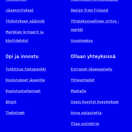
Jäsenyritykset
Design from Finland
Yhdistyksen säännöt
Yhteiskunnallinen yritys -
merkki
Merkkien kriteerit ja
käyttöehdot
Vuosimaksu
Opi ja innostu
Ollaan yhteyksissä
Tutkittua-tietopankki
Extranet-jäsenpalvelu
Koulutukset jäsenille
Yhteystiedot
Koulutustallenteet
Medialle
Blogit
Usein kysytyt kysymykset
Tiedotteet
Anna palautetta
Tilaa uutiskirje