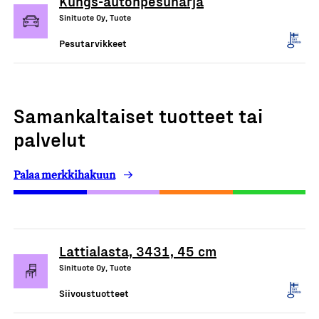
Kungs-autonpesuharja
Sinituote Oy, Tuote
Pesutarvikkeet
Samankaltaiset tuotteet tai
palvelut
Palaa merkkihakuun
Lattialasta, 3431, 45 cm
Sinituote Oy, Tuote
Siivoustuotteet