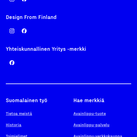
Design From Finland
Yhteiskunnallinen Yritys -merkki
Suomalainen työ
Hae merkkiä
Tietoa meistä
Avainlippu-tuote
Historia
Avainlippu-palvelu
Toimielimet
Avainlippu-verkkokauppa