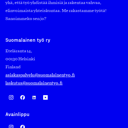
yhä, että työ yhdistää ihmisiä ja rakentaa vahvaa,
elinvoimaista yhteiskuntaa. Me rakastamme työtä!
Sanoimmeko sen jo?
Suomalainen työ ry
Eteläranta 14,
00130 Helsinki
Finland
asiakaspalvelu@suomalainentyo.fi
laskutus@suomalainentyo.fi
Avainlippu