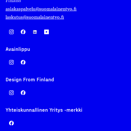
Finland
asiakaspalvelu@suomalainentyo.fi
laskutus@suomalainentyo.fi
Avainlippu
Design From Finland
Yhteiskunnallinen Yritys -merkki