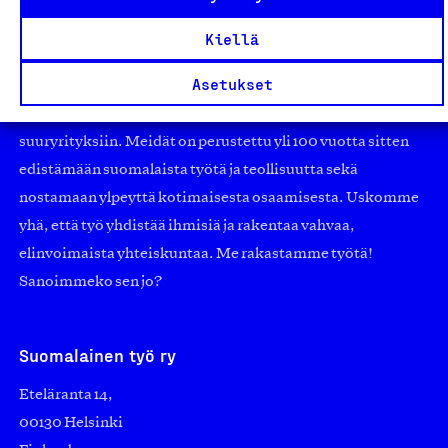
Olemme jäsentemme omistama puolueeton,
Kiellä
työmarkkinajärjestöistä riippumaton yhdistys.
Asetukset
Jäseninämme on koko suomalaisen yhteiskunnan kirjo
pienistä pajoista ja yhteisöistä kansainvälisiin
suuryrityksiin. Meidät on perustettu yli 100 vuotta sitten
edistämään suomalaista työtä ja teollisuutta sekä
nostamaan ylpeyttä kotimaisesta osaamisesta. Uskomme
yhä, että työ yhdistää ihmisiä ja rakentaa vahvaa,
elinvoimaista yhteiskuntaa. Me rakastamme työtä!
Sanoimmeko sen jo?
Suomalainen työ ry
Eteläranta 14,
00130 Helsinki