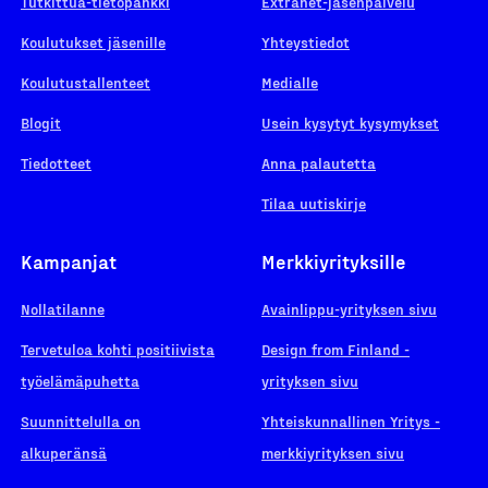
Tutkittua-tietopankki
Extranet-jäsenpalvelu
Koulutukset jäsenille
Yhteystiedot
Koulutustallenteet
Medialle
Blogit
Usein kysytyt kysymykset
Tiedotteet
Anna palautetta
Tilaa uutiskirje
Kampanjat
Merkkiyrityksille
Nollatilanne
Avainlippu-yrityksen sivu
Tervetuloa kohti positiivista
Design from Finland -
työelämäpuhetta
yrityksen sivu
Suunnittelulla on
Yhteiskunnallinen Yritys -
alkuperänsä
merkkiyrityksen sivu