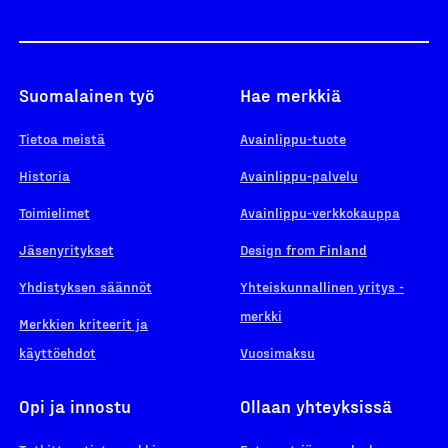
Suomalainen työ
Hae merkkiä
Tietoa meistä
Avainlippu-tuote
Historia
Avainlippu-palvelu
Toimielimet
Avainlippu-verkkokauppa
Jäsenyritykset
Design from Finland
Yhdistyksen säännöt
Yhteiskunnallinen yritys -
merkki
Merkkien kriteerit ja
käyttöehdot
Vuosimaksu
Opi ja innostu
Ollaan yhteyksissä