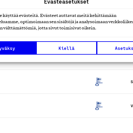
Evästeasetukset
V
käyttää evästeitä. Evästeet auttavat meitä kehittämään
luamme, optimoimaan sen sisältöjä ja analysoimaan verkkoliike
n välttämättömiä, jotta sivut toimisivat oikein.
L
yväksy
Kiellä
Asetuk
V
S
V