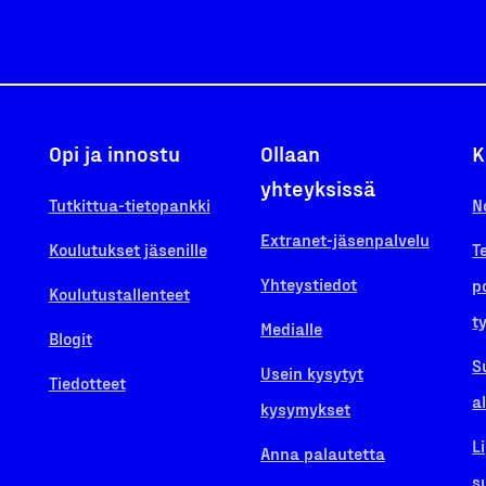
Opi ja innostu
Ollaan
K
yhteyksissä
Tutkittua-tietopankki
N
Extranet-jäsenpalvelu
Koulutukset jäsenille
T
Yhteystiedot
p
Koulutustallenteet
t
Medialle
Blogit
S
Usein kysytyt
Tiedotteet
a
kysymykset
L
Anna palautetta
s