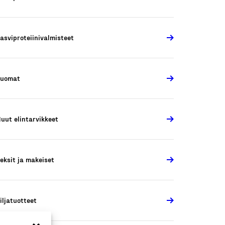
asviproteiinivalmisteet
Juomat
uut elintarvikkeet
eksit ja makeiset
iljatuotteet