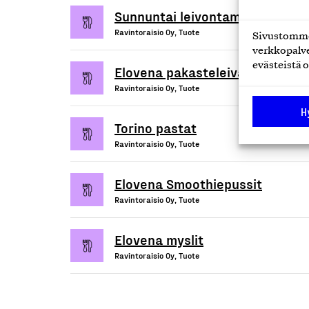
Sunnuntai leivontamixit
Ravintoraisio Oy, Tuote
Sivustomme 
verkkopalve
evästeistä o
Elovena pakasteleivät
Ravintoraisio Oy, Tuote
H
Torino pastat
Ravintoraisio Oy, Tuote
Elovena Smoothiepussit
Ravintoraisio Oy, Tuote
Elovena myslit
Ravintoraisio Oy, Tuote