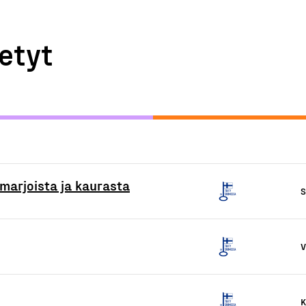
etyt
marjoista ja kaurasta
S
V
K