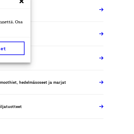
iljatuotteet
nnettä. Osa
eipomotuotteet
set
iljatuotteet
moothiet, hedelmäsoseet ja marjat
iljatuotteet