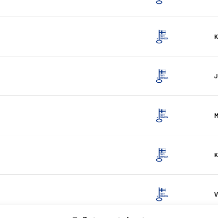
K
M
K
V