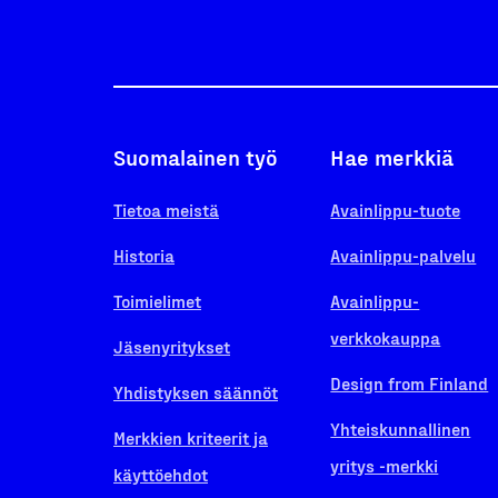
Suomalainen työ
Hae merkkiä
Tietoa meistä
Avainlippu-tuote
Historia
Avainlippu-palvelu
Toimielimet
Avainlippu-
verkkokauppa
Jäsenyritykset
Design from Finland
Yhdistyksen säännöt
Yhteiskunnallinen
Merkkien kriteerit ja
yritys -merkki
käyttöehdot