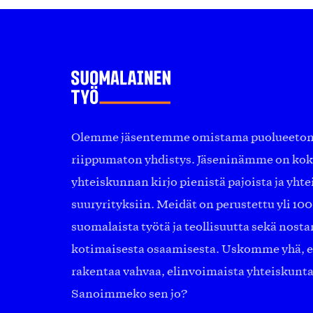
Olemme jäsentemme omistama puolueeton, 
riippumaton yhdistys. Jäseninämme on ko
yhteiskunnan kirjo pienistä pajoista ja yhte
suuryrityksiin. Meidät on perustettu yli 10
suomalaista työtä ja teollisuutta sekä nost
kotimaisesta osaamisesta. Uskomme yhä, ett
rakentaa vahvaa, elinvoimaista yhteiskunt
Sanoimmeko sen jo?