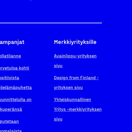
ampanjat
Merkkiyrityksille
ollatilanne
Avainlippu-yrityksen
sivu
ervetuloa kohti
ositiivista
Design from Finland -
yöelämäpuhetta
yrityksen sivu
uunnittelulla on
Yhteiskunnallinen
lkuperänsä
Yritys -merkkiyrityksen
sivu
iputetaan
uomalaista