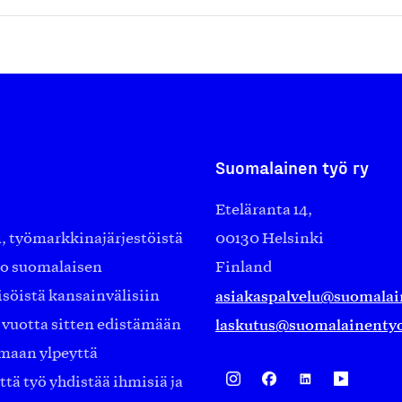
Suomalainen työ ry
Eteläranta 14,
työmarkkinajärjestöistä
00130 Helsinki
ko suomalaisen
Finland
asiakaspalvelu@suomalai
isöistä kansainvälisiin
laskutus@suomalainentyo
0 vuotta sitten edistämään
amaan ylpeyttä
ä työ yhdistää ihmisiä ja