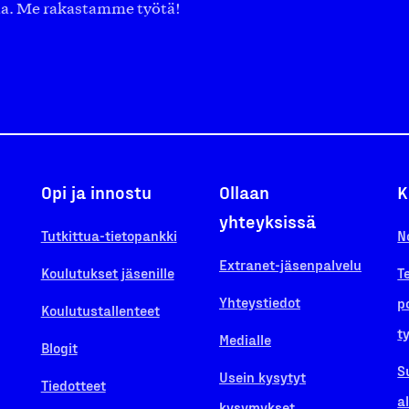
aa. Me rakastamme työtä!
Opi ja innostu
Ollaan
K
yhteyksissä
Tutkittua-tietopankki
N
Extranet-jäsenpalvelu
Koulutukset jäsenille
T
Yhteystiedot
p
Koulutustallenteet
t
Medialle
Blogit
S
Usein kysytyt
Tiedotteet
a
kysymykset