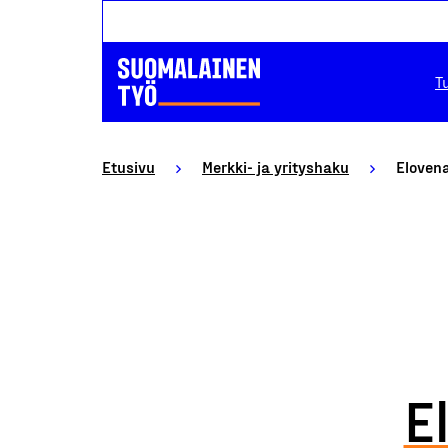
T
Etusivu
Merkki- ja yrityshaku
Eloven
E