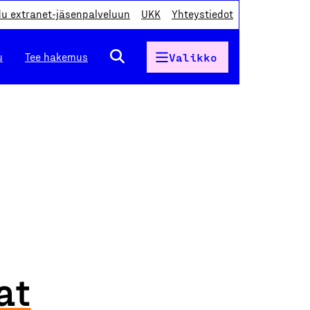
du extranet-jäsenpalveluun
UKK
Yhteystiedot
u
Tee hakemus
Valikko
at