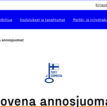
Kirjau
utkittua
Koulutukset ja tapahtumat
Merkki- ja yrityshak
a annosjuomat
lovena annosjuom