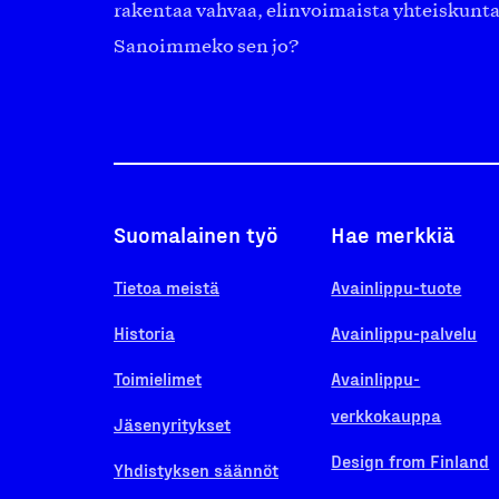
rakentaa vahvaa, elinvoimaista yhteiskunt
Sanoimmeko sen jo?
Suomalainen työ
Hae merkkiä
Tietoa meistä
Avainlippu-tuote
Historia
Avainlippu-palvelu
Toimielimet
Avainlippu-
verkkokauppa
Jäsenyritykset
Design from Finland
Yhdistyksen säännöt