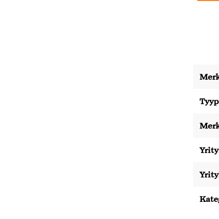
Merk
Tyyp
Merk
Yrity
Yrit
Kate