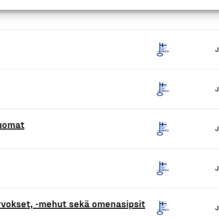
juomat
vokset, -mehut sekä omenasipsit