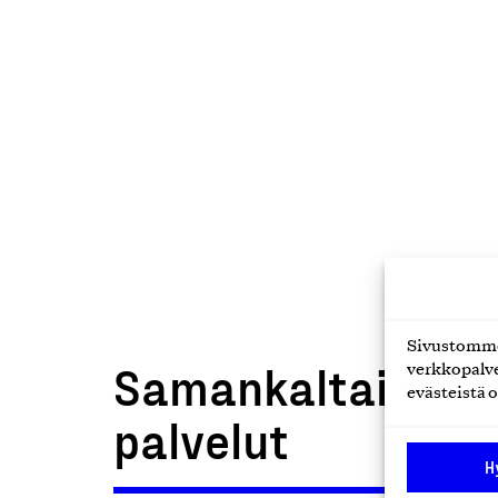
Sivustomme 
Samankaltaiset t
verkkopalve
evästeistä o
palvelut
H