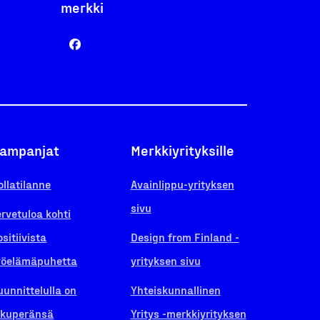
merkki
ampanjat
Merkkiyrityksille
ollatilanne
Avainlippu-yrityksen
sivu
ervetuloa kohti
ositiivista
Design from Finland -
yöelämäpuhetta
yrityksen sivu
uunnittelulla on
Yhteiskunnallinen
lkuperänsä
Yritys -merkkiyrityksen