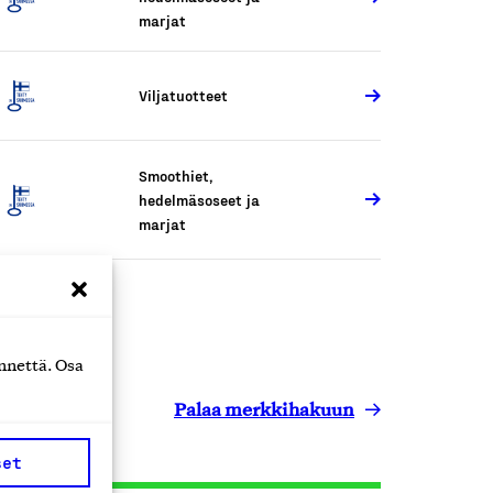
marjat
Viljatuotteet
Smoothiet,
hedelmäsoseet ja
marjat
nnettä. Osa
Palaa merkkihakuun
set