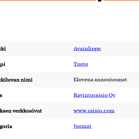
ki
Avainlippu
pi
Tuote
kiluvan nimi
Elovena annosjuomat
s
Ravintoraisio Oy
yksen verkkosivut
www.raisio.com
goria
Juomat