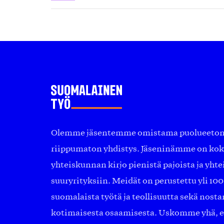
Olemme jäsentemme omistama puolueeton, 
riippumaton yhdistys. Jäseninämme on ko
yhteiskunnan kirjo pienistä pajoista ja yhte
suuryrityksiin. Meidät on perustettu yli 10
suomalaista työtä ja teollisuutta sekä nost
kotimaisesta osaamisesta. Uskomme yhä, ett