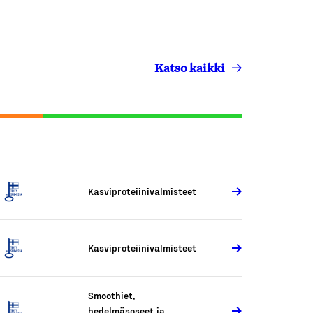
Katso kaikki
Kasviproteiinivalmisteet
Kasviproteiinivalmisteet
Smoothiet,
hedelmäsoseet ja