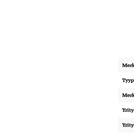
Merk
Tyyp
Merk
Yrity
Yrit