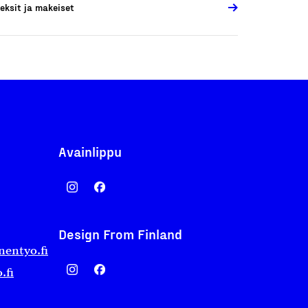
eksit ja makeiset
Avainlippu
Design From Finland
nentyo.fi
.fi