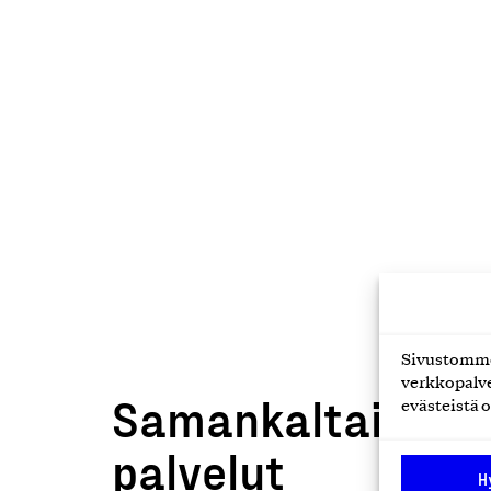
Sivustomme 
verkkopalve
Samankaltaiset t
evästeistä o
palvelut
H