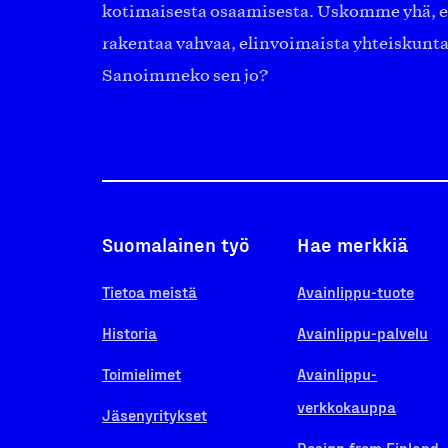
kotimaisesta osaamisesta. Uskomme yhä, ett
rakentaa vahvaa, elinvoimaista yhteiskunt
Sanoimmeko sen jo?
Suomalainen työ
Hae merkkiä
Tietoa meistä
Avainlippu-tuote
Historia
Avainlippu-palvelu
Toimielimet
Avainlippu-
verkkokauppa
Jäsenyritykset
Design from Finland