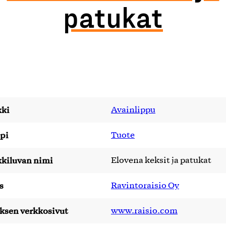
patukat
ki
Avainlippu
pi
Tuote
kiluvan nimi
Elovena keksit ja patukat
s
Ravintoraisio Oy
yksen verkkosivut
www.raisio.com