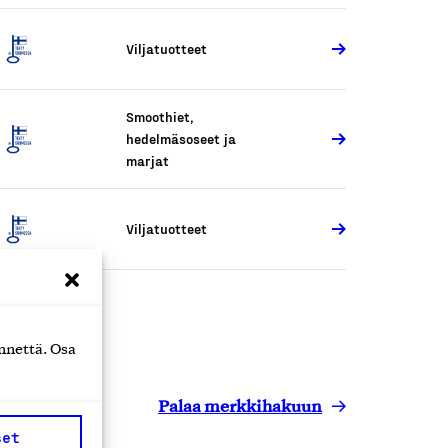
Viljatuotteet
Smoothiet,
hedelmäsoseet ja
marjat
Viljatuotteet
nnettä. Osa
Palaa merkkihakuun
set