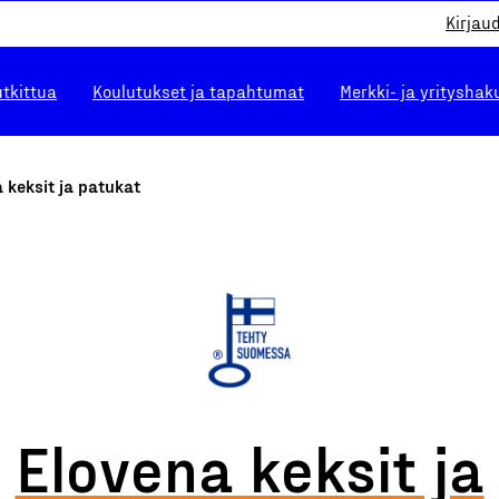
Kirjau
utkittua
Koulutukset ja tapahtumat
Merkki- ja yrityshak
 keksit ja patukat
Elovena keksit ja