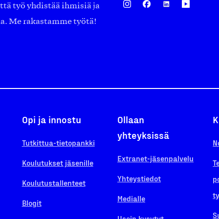
ä työ yhdistää ihmisiä ja
aa. Me rakastamme työtä!
Opi ja innostu
Ollaan
K
yhteyksissä
Tutkittua-tietopankki
N
Extranet-jäsenpalvelu
Koulutukset jäsenille
T
Yhteystiedot
p
Koulutustallenteet
t
Medialle
Blogit
S
Usein kysytyt