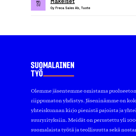
Makeiset
Oy Freca Sales Ab, Tuote
Olemme jäsentemme omistama puolueeton, 
riippumaton yhdistys. Jäseninämme on ko
yhteiskunnan kirjo pienistä pajoista ja yhte
suuryrityksiin. Meidät on perustettu yli 10
suomalaista työtä ja teollisuutta sekä nost