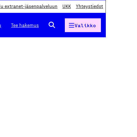
du extranet-jäsenpalveluun
UKK
Yhteystiedot
u
Tee hakemus
Valikko