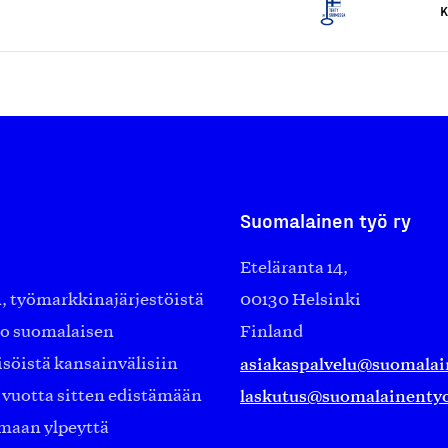
K
Suomalainen työ ry
Eteläranta 14,
työmarkkinajärjestöistä
00130 Helsinki
ko suomalaisen
Finland
asiakaspalvelu@suomalai
isöistä kansainvälisiin
laskutus@suomalainentyo
0 vuotta sitten edistämään
amaan ylpeyttä