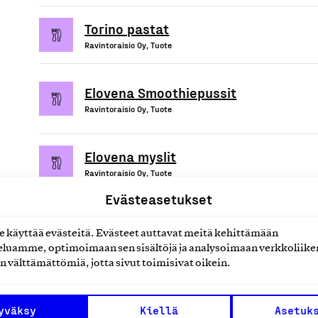
Torino pastat
Ravintoraisio Oy, Tuote
Elovena Smoothiepussit
Ravintoraisio Oy, Tuote
Elovena myslit
Ravintoraisio Oy, Tuote
Evästeasetukset
käyttää evästeitä. Evästeet auttavat meitä kehittämään
luamme, optimoimaan sen sisältöjä ja analysoimaan verkkoliike
uotteet tai
n välttämättömiä, jotta sivut toimisivat oikein.
yväksy
Kiellä
Asetuk