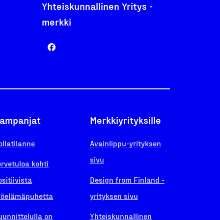
Yhteiskunnallinen Yritys -
merkki
ampanjat
Merkkiyrityksille
ollatilanne
Avainlippu-yrityksen
sivu
ervetuloa kohti
ositiivista
Design from Finland -
yöelämäpuhetta
yrityksen sivu
uunnittelulla on
Yhteiskunnallinen