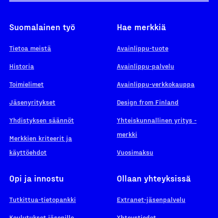
Suomalainen työ
Hae merkkiä
Tietoa meistä
Avainlippu-tuote
Historia
Avainlippu-palvelu
Toimielimet
Avainlippu-verkkokauppa
Jäsenyritykset
Design from Finland
Yhdistyksen säännöt
Yhteiskunnallinen yritys -
merkki
Merkkien kriteerit ja
käyttöehdot
Vuosimaksu
Opi ja innostu
Ollaan yhteyksissä
Tutkittua-tietopankki
Extranet-jäsenpalvelu
Koulutukset jäsenille
Yhteystiedot