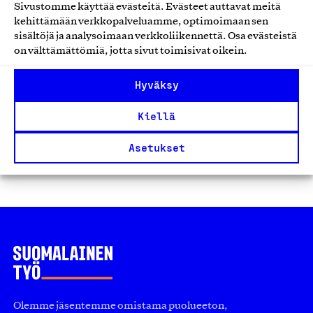
Sivustomme käyttää evästeitä. Evästeet auttavat meitä
Suomen Erityisjäte Oy, Palvelu
kehittämään verkkopalveluamme, optimoimaan sen
Jäte- ja ympäristönhuolto
sisältöjä ja analysoimaan verkkoliikennettä. Osa evästeistä
on välttämättömiä, jotta sivut toimisivat oikein.
Hyväksy
Kiellä
1
2
3
Asetukset
Edelliset
Seuraavat
Olemme jäsentemme omistama puolueeton,