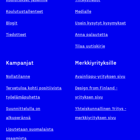
Koulutustallenteet
Medialle
Blogit
Usein kysytyt kysymykset
Tiedotteet
Anna palautetta
Tilaa uutiskirje
Kampanjat
Merkkiyrityksille
Nollatilanne
Avainlippu-yrityksen sivu
Tervetuloa kohti positiivista
Design from Finland -
työelämäpuhetta
yrityksen sivu
Suunnittelulla on
Yhteiskunnallinen Yritys -
alkuperänsä
merkkiyrityksen sivu
Liputetaan suomalaista
osaamista