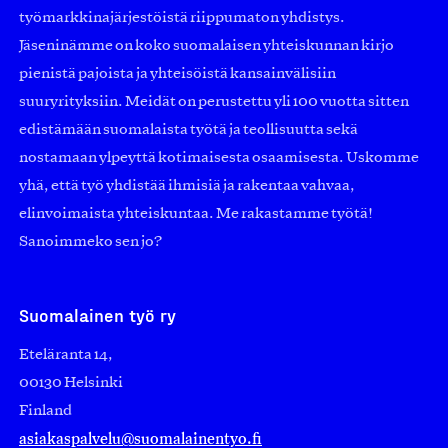
työmarkkinajärjestöistä riippumaton yhdistys.
Jäseninämme on koko suomalaisen yhteiskunnan kirjo
pienistä pajoista ja yhteisöistä kansainvälisiin
suuryrityksiin. Meidät on perustettu yli 100 vuotta sitten
edistämään suomalaista työtä ja teollisuutta sekä
nostamaan ylpeyttä kotimaisesta osaamisesta. Uskomme
yhä, että työ yhdistää ihmisiä ja rakentaa vahvaa,
elinvoimaista yhteiskuntaa. Me rakastamme työtä!
Sanoimmeko sen jo?
Suomalainen työ ry
Eteläranta 14,
00130 Helsinki
Finland
asiakaspalvelu@suomalainentyo.fi