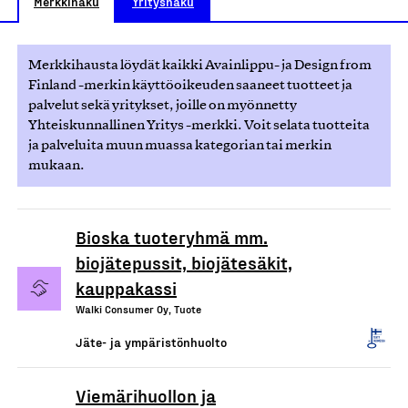
Merkkihaku
Yrityshaku
Merkkihausta löydät kaikki Avainlippu- ja Design from
Finland -merkin käyttöoikeuden saaneet tuotteet ja
palvelut sekä yritykset, joille on myönnetty
Yhteiskunnallinen Yritys -merkki. Voit selata tuotteita
ja palveluita muun muassa kategorian tai merkin
mukaan.
Bioska tuoteryhmä mm.
biojätepussit, biojätesäkit,
kauppakassi
Walki Consumer Oy, Tuote
Jäte- ja ympäristönhuolto
Viemärihuollon ja