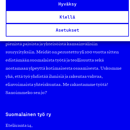
Hyväksy
Kiellä
Olemme jäsentemme omistama puolueeton,
työmarkkinajärjestöistä riippumaton yhdistys.
Asetukset
Jäseninämme on koko suomalaisen yhteiskunnan kirjo
pienistä pajoista ja yhteisöistä kansainvälisiin
suuryrityksiin. Meidät on perustettu yli 100 vuotta sitten
edistämään suomalaista työtä ja teollisuutta sekä
nostamaan ylpeyttä kotimaisesta osaamisesta. Uskomme
yhä, että työ yhdistää ihmisiä ja rakentaa vahvaa,
elinvoimaista yhteiskuntaa. Me rakastamme työtä!
Sanoimmeko sen jo?
Suomalainen työ ry
Eteläranta 14,