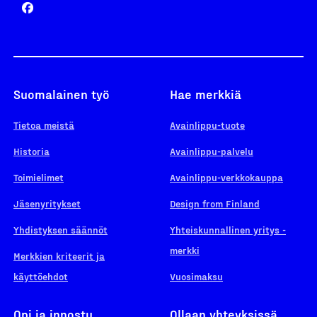
Suomalainen työ
Hae merkkiä
Tietoa meistä
Avainlippu-tuote
Historia
Avainlippu-palvelu
Toimielimet
Avainlippu-verkkokauppa
Jäsenyritykset
Design from Finland
Yhdistyksen säännöt
Yhteiskunnallinen yritys -
merkki
Merkkien kriteerit ja
käyttöehdot
Vuosimaksu
Opi ja innostu
Ollaan yhteyksissä