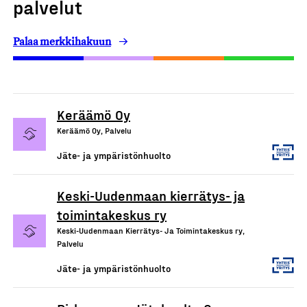
palvelut
Palaa merkkihakuun
Keräämö Oy
Keräämö Oy, Palvelu
Jäte- ja ympäristönhuolto
Keski-Uudenmaan kierrätys- ja
toimintakeskus ry
Keski-Uudenmaan Kierrätys- Ja Toimintakeskus ry,
Palvelu
Jäte- ja ympäristönhuolto