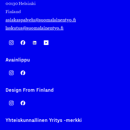
00130 Helsinki
Finland
asiakaspalvelu@suomalainentyo.fi
laskutus@suomalainentyo.fi
Avainlippu
Design From Finland
Yhteiskunnallinen Yritys -merkki