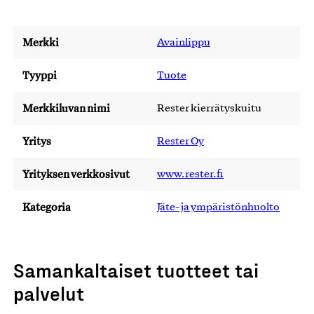
Merkki
Avainlippu
Tyyppi
Tuote
Merkkiluvan nimi
Rester kierrätyskuitu
Yritys
Rester Oy
Yrityksen verkkosivut
www.rester.fi
Kategoria
Jäte- ja ympäristönhuolto
Samankaltaiset tuotteet tai
palvelut