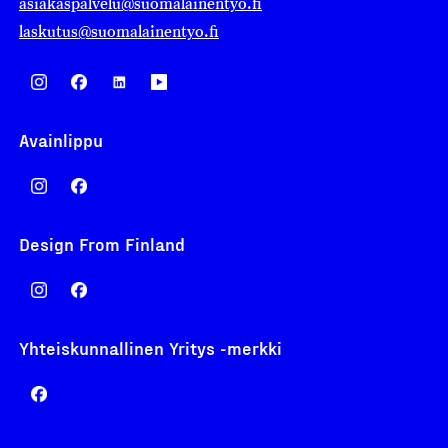
asiakaspalvelu@suomalainentyo.fi
laskutus@suomalainentyo.fi
Avainlippu
Design From Finland
Yhteiskunnallinen Yritys -merkki