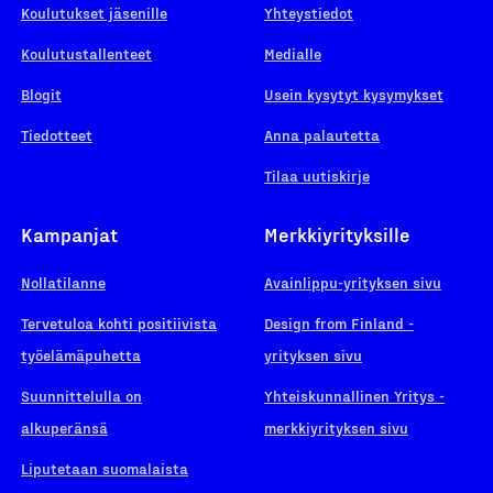
Koulutukset jäsenille
Yhteystiedot
Koulutustallenteet
Medialle
Blogit
Usein kysytyt kysymykset
Tiedotteet
Anna palautetta
Tilaa uutiskirje
Kampanjat
Merkkiyrityksille
Nollatilanne
Avainlippu-yrityksen sivu
Tervetuloa kohti positiivista
Design from Finland -
työelämäpuhetta
yrityksen sivu
Suunnittelulla on
Yhteiskunnallinen Yritys -
alkuperänsä
merkkiyrityksen sivu
Liputetaan suomalaista