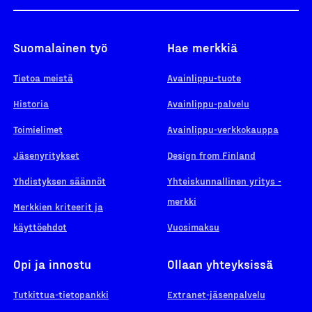
Suomalainen työ
Hae merkkiä
Tietoa meistä
Avainlippu-tuote
Historia
Avainlippu-palvelu
Toimielimet
Avainlippu-verkkokauppa
Jäsenyritykset
Design from Finland
Yhdistyksen säännöt
Yhteiskunnallinen yritys -
merkki
Merkkien kriteerit ja
käyttöehdot
Vuosimaksu
Opi ja innostu
Ollaan yhteyksissä
Tutkittua-tietopankki
Extranet-jäsenpalvelu