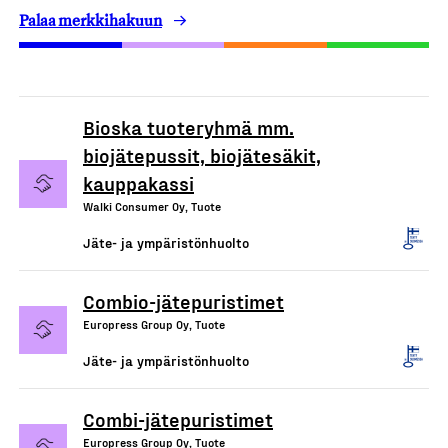
Palaa merkkihakuun
Bioska tuoteryhmä mm.
biojätepussit, biojätesäkit,
kauppakassi
Walki Consumer Oy, Tuote
Jäte- ja ympäristönhuolto
Combio-jätepuristimet
Europress Group Oy, Tuote
Jäte- ja ympäristönhuolto
Combi-jätepuristimet
Europress Group Oy, Tuote