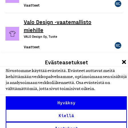
Vaatteet
Valo Design -vaatemallisto
miehille
VALO Design Oy, Tuote
Vaatteet
Evästeasetukset
Naisten vaatteet ja asusteet
Nakoa Oy, Tuote
Sivustomme käyttää evästeitä. Evästeet auttavat meitä
kehittämään verkkopalveluamme, optimoimaan sen sisältöjä
Vaatteet
ja analysoimaan verkkoliikennettä. Osa evästeistä on
välttämättömiä, jotta sivut toimisivat oikein.
Reima-lastenvaatteet
Hyväksy
Reima Europe Oy, Tuote
Vaatteet
Kiellä