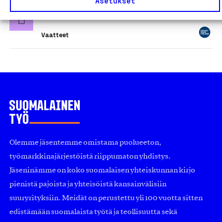
Asetukset
HYLJE-haalarit
Ruusumo Family Group Oy, Tuote
Vaatteet
Olemme jäsentemme omistama puolueeton,
työmarkkinajärjestöistä riippumaton yhdistys.
Jäseninämme on koko suomalaisen yhteiskunnan kirjo
pienistä pajoista ja yhteisöistä kansainvälisiin
suuryrityksiin. Meidät on perustettu yli 100 vuotta sitten
edistämään suomalaista työtä ja teollisuutta sekä