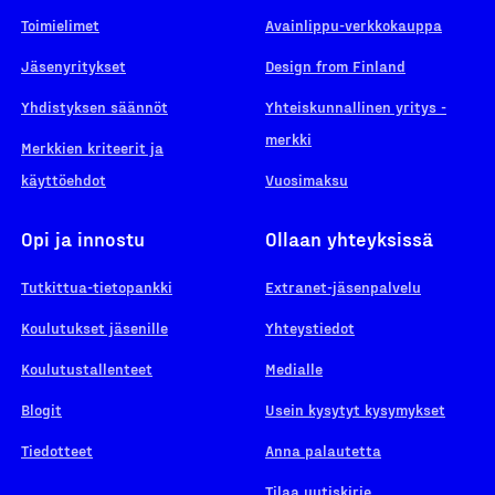
Toimielimet
Avainlippu-verkkokauppa
Jäsenyritykset
Design from Finland
Yhdistyksen säännöt
Yhteiskunnallinen yritys -
merkki
Merkkien kriteerit ja
käyttöehdot
Vuosimaksu
Opi ja innostu
Ollaan yhteyksissä
Tutkittua-tietopankki
Extranet-jäsenpalvelu
Koulutukset jäsenille
Yhteystiedot
Koulutustallenteet
Medialle
Blogit
Usein kysytyt kysymykset
Tiedotteet
Anna palautetta
Tilaa uutiskirje