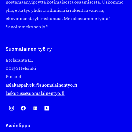
nostamaan ylpeyttä kotimaisesta osaamisesta. Uskomme
yhä, että työ yhdistää ihmisiä ja rakentaa vahvaa,
elinvoimaista yhteiskuntaa. Me rakastamme työtä!
Sanoimmeko sen jo?
Suomalainen työ ry
Eteläranta 14,
00130 Helsinki
Finland
asiakaspalvelu@suomalainentyo.fi
laskutus@suomalainentyo.fi
Avainlippu