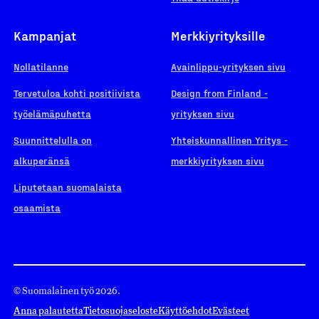
Kampanjat
Merkkiyrityksille
Nollatilanne
Avainlippu-yrityksen sivu
Tervetuloa kohti positiivista
Design from Finland -
työelämäpuhetta
yrityksen sivu
Suunnittelulla on
Yhteiskunnallinen Yritys -
alkuperänsä
merkkiyrityksen sivu
Liputetaan suomalaista
osaamista
© Suomalainen työ 2026.
Anna palautetta
Tietosuojaseloste
Käyttöehdot
Evästeet