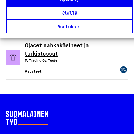
NO/AN -nimellä markkinoitavat
nahkalaukut ja -asusteet
Kiellä
NO/AN Studio Oy, Tuote
Asetukset
Asusteet
Ojacet nahkakäsineet ja
turkistossut
To Trading Oy, Tuote
Asusteet