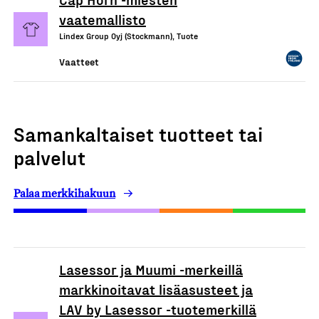
vaatemallisto
Lindex Group Oyj (Stockmann), Tuote
Vaatteet
Samankaltaiset tuotteet tai
palvelut
Palaa merkkihakuun
Lasessor ja Muumi -merkeillä
markkinoitavat lisäasusteet ja
LAV by Lasessor -tuotemerkillä