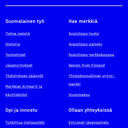
Suomalainen työ
Hae merkkiä
Tietoa meistä
Avainlippu-tuote
Historia
Avainlippu-palvelu
Toimielimet
Avainlippu-verkkokauppa
Jäsenyritykset
Design from Finland
Yhdistyksen säännöt
Yhteiskunnallinen yritys -
merkki
Merkkien kriteerit ja
käyttöehdot
Vuosimaksu
Opi ja innostu
Ollaan yhteyksissä
Tutkittua-tietopankki
Extranet-jäsenpalvelu