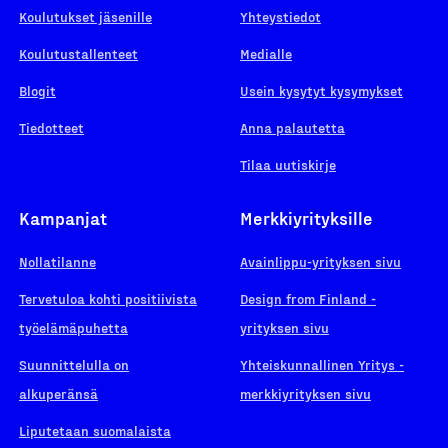
Koulutukset jäsenille
Yhteystiedot
Koulutustallenteet
Medialle
Blogit
Usein kysytyt kysymykset
Tiedotteet
Anna palautetta
Tilaa uutiskirje
Kampanjat
Merkkiyrityksille
Nollatilanne
Avainlippu-yrityksen sivu
Tervetuloa kohti positiivista
Design from Finland -
työelämäpuhetta
yrityksen sivu
Suunnittelulla on
Yhteiskunnallinen Yritys -
alkuperänsä
merkkiyrityksen sivu
Liputetaan suomalaista