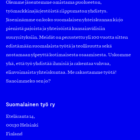
Olemme jäsentemme omistama puolueeton,
työmarkkinajärjestöistä riippumaton yhdistys.
Jäseninämme on koko suomalaisen yhteiskunnan kirjo
pienistä pajoista ja yhteisöistä kansainvälisiin
suuryrityksiin. Meidät on perustettu yli 100 vuotta sitten
edistämään suomalaista työtä ja teollisuutta sekä
nostamaan ylpeyttä kotimaisesta osaamisesta. Uskomme
yhä, että työ yhdistää ihmisiä ja rakentaa vahvaa,
elinvoimaista yhteiskuntaa. Me rakastamme työtä!
Sanoimmeko sen jo?
Suomalainen työ ry
Eteläranta 14,
00130 Helsinki
Finland