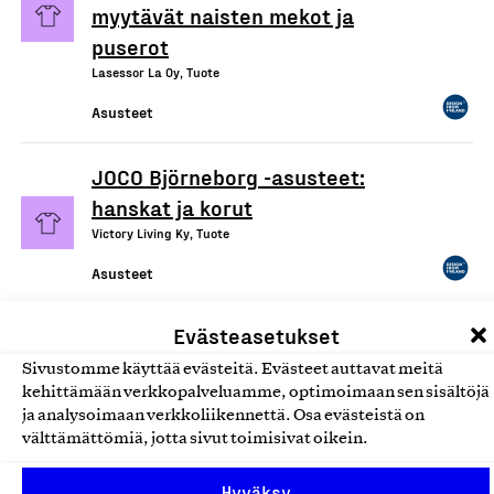
myytävät naisten mekot ja
puserot
Lasessor La Oy, Tuote
Asusteet
JOCO Björneborg -asusteet:
hanskat ja korut
Victory Living Ky, Tuote
Asusteet
Evästeasetukset
Biancenero primal collection by
Menzino
Sivustomme käyttää evästeitä. Evästeet auttavat meitä
kehittämään verkkopalveluamme, optimoimaan sen sisältöjä
Menzino Oy, Tuote
ja analysoimaan verkkoliikennettä. Osa evästeistä on
Asusteet
välttämättömiä, jotta sivut toimisivat oikein.
Hyväksy