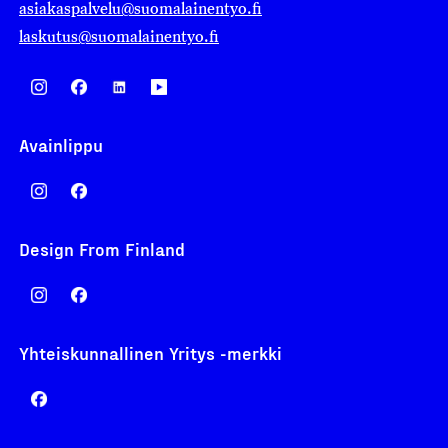
asiakaspalvelu@suomalainentyo.fi
laskutus@suomalainentyo.fi
Avainlippu
Design From Finland
Yhteiskunnallinen Yritys -merkki