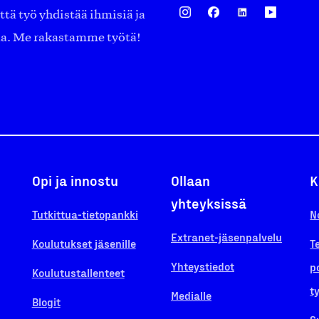
ä työ yhdistää ihmisiä ja
aa. Me rakastamme työtä!
Opi ja innostu
Ollaan
K
yhteyksissä
Tutkittua-tietopankki
N
Extranet-jäsenpalvelu
Koulutukset jäsenille
T
Yhteystiedot
p
Koulutustallenteet
t
Medialle
Blogit