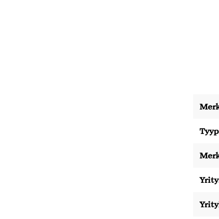
Merk
Tyyp
Merk
Yrity
Yrit