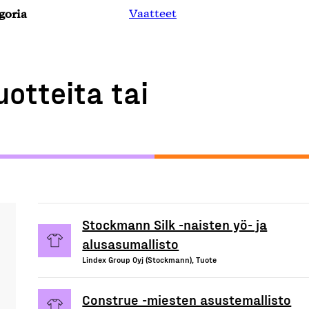
goria
Vaatteet
uotteita tai
Stockmann Silk -naisten yö- ja
alusasumallisto
Lindex Group Oyj (Stockmann), Tuote
Construe -miesten asustemallisto