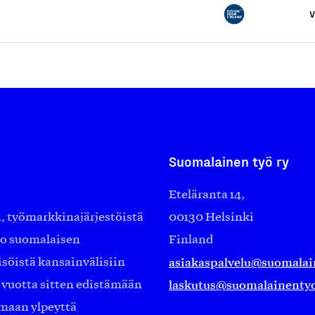
V
Suomalainen työ ry
Eteläranta 14,
työmarkkinajärjestöistä
00130 Helsinki
ko suomalaisen
Finland
asiakaspalvelu@suomalai
isöistä kansainvälisiin
laskutus@suomalainentyo
0 vuotta sitten edistämään
amaan ylpeyttä