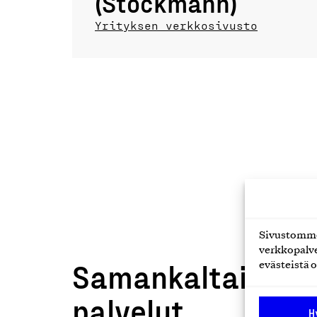
(Stockmann)
Yrityksen verkkosivusto
Sivustomme 
verkkopalve
Samankaltaiset t
evästeistä o
palvelut
H