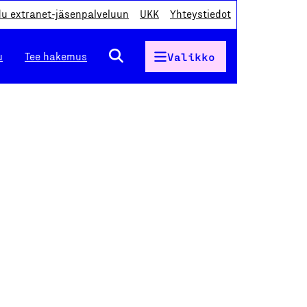
du extranet-jäsenpalveluun
UKK
Yhteystiedot
u
Tee hakemus
Valikko