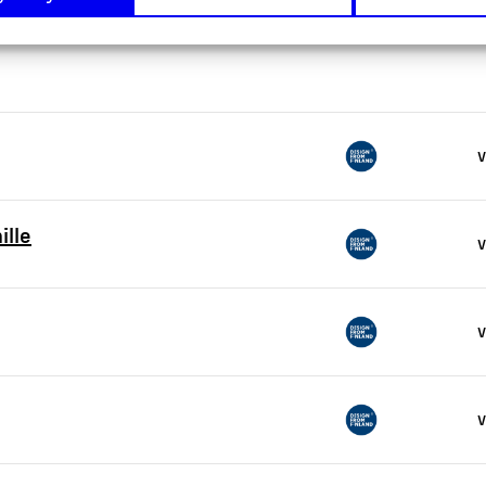
V
ille
V
V
V