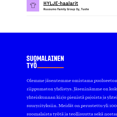
HYLJE-haalarit
Ruusumo Family Group Oy, Tuote
Olemme jäsentemme omistama puolueeton, 
riippumaton yhdistys. Jäseninämme on ko
yhteiskunnan kirjo pienistä pajoista ja yhte
suuryrityksiin. Meidät on perustettu yli 10
suomalaista työtä ja teollisuutta sekä nost