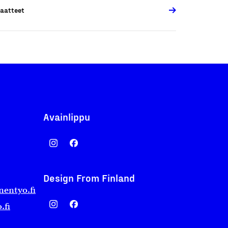
aatteet
Avainlippu
Design From Finland
nentyo.fi
.fi