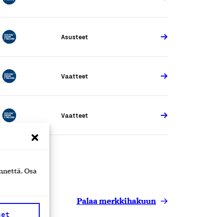
Asusteet
Vaatteet
Vaatteet
nnettä. Osa
Palaa merkkihakuun
set