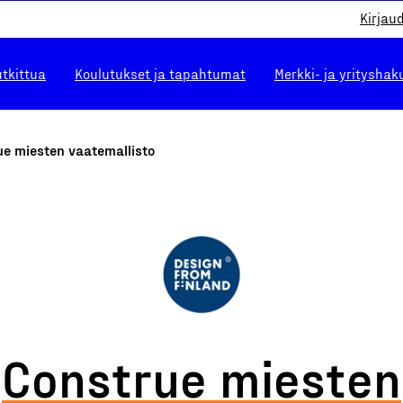
Kirjau
utkittua
Koulutukset ja tapahtumat
Merkki- ja yrityshak
ue miesten vaatemallisto
Construe miesten