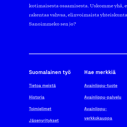
kotimaisesta osaamisesta. Uskomme yhä, ett
rakentaa vahvaa, elinvoimaista yhteiskunt
Sanoimmeko sen jo?
Suomalainen työ
Hae merkkiä
Tietoa meistä
Avainlippu-tuote
Historia
Avainlippu-palvelu
Toimielimet
Avainlippu-
verkkokauppa
Jäsenyritykset