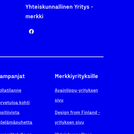
Yhteiskunnallinen Yritys -
merkki
ampanjat
Merkkiyrityksille
ollatilanne
Avainlippu-yrityksen
sivu
ervetuloa kohti
ositiivista
Design from Finland -
yöelämäpuhetta
yrityksen sivu