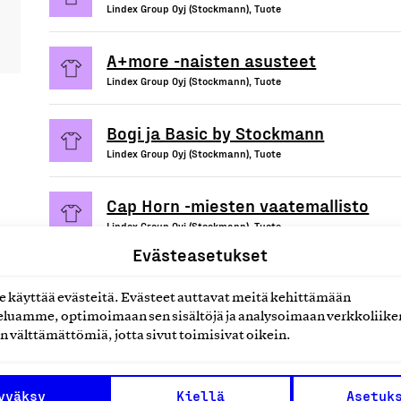
Lindex Group Oyj (Stockmann), Tuote
A+more -naisten asusteet
Lindex Group Oyj (Stockmann), Tuote
Bogi ja Basic by Stockmann
Lindex Group Oyj (Stockmann), Tuote
Cap Horn -miesten vaatemallisto
Lindex Group Oyj (Stockmann), Tuote
Evästeasetukset
käyttää evästeitä. Evästeet auttavat meitä kehittämään
luamme, optimoimaan sen sisältöjä ja analysoimaan verkkoliike
uotteet tai
n välttämättömiä, jotta sivut toimisivat oikein.
yväksy
Kiellä
Asetuk