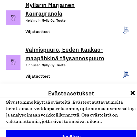
Myllärin Marjainen
Kauragranola
Helsingin Mylly Oy, Tuote
Viljatuotteet
Valmispuuro, Eeden Kaakao-
maapähkinä täysannospuuro
Kinnusen Mylly Oy, Tuote
Viljatuotteet
Evästeasetukset
Gluteenittomat jauhot,
jauhoseokset, leivonnan
Sivustomme käyttää evästeitä. Evästeet auttavat meitä
kehittämään verkkopalveluamme, optimoimaan sen sisältöjä
apuaineet sekä tärkkelykset
ja analysoimaan verkkoliikennettä. Osa evästeistä on
Fazer Finland Oy, Tuote
välttämättömiä, jotta sivut toimisivat oikein.
Viljatuotteet
Hyväksy