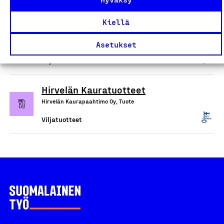
Gluteenittomat hiutaleet ja
Kiellä
hiutaleseokset
Fazer Finland Oy, Tuote
Asetukset
Viljatuotteet
Hirvelän Kauratuotteet
Hirvelän Kaurapaahtimo Oy, Tuote
Viljatuotteet