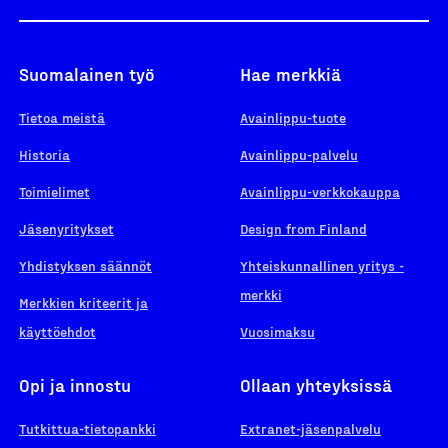
Suomalainen työ
Hae merkkiä
Tietoa meistä
Avainlippu-tuote
Historia
Avainlippu-palvelu
Toimielimet
Avainlippu-verkkokauppa
Jäsenyritykset
Design from Finland
Yhdistyksen säännöt
Yhteiskunnallinen yritys -
merkki
Merkkien kriteerit ja
käyttöehdot
Vuosimaksu
Opi ja innostu
Ollaan yhteyksissä
Tutkittua-tietopankki
Extranet-jäsenpalvelu