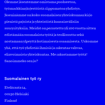
Olemme jäsentemme omistama puolueeton,
työmarkkinajärjestöistä riippumaton yhdistys.
Jäseninämme on koko suomalaisen yhteiskunnan kirjo
pienistä pajoista ja yhteisöistä kansainvälisiin
suuryrityksiin. Meidät on perustettu yli 100 vuotta sitten
edistämään suomalaista työtä ja teollisuutta sekä
nostamaan ylpeyttä kotimaisesta osaamisesta. Uskomme
yhä, että työ yhdistää ihmisiä ja rakentaa vahvaa,
elinvoimaista yhteiskuntaa. Me rakastamme työtä!
Sanoimmeko sen jo?
Suomalainen työ ry
Eteläranta 14,
00130 Helsinki
Finland