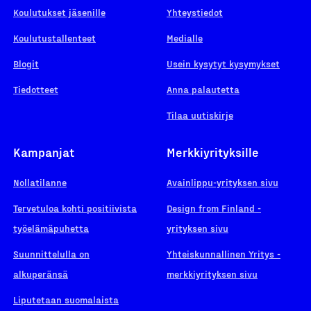
Koulutukset jäsenille
Yhteystiedot
Koulutustallenteet
Medialle
Blogit
Usein kysytyt kysymykset
Tiedotteet
Anna palautetta
Tilaa uutiskirje
Kampanjat
Merkkiyrityksille
Nollatilanne
Avainlippu-yrityksen sivu
Tervetuloa kohti positiivista
Design from Finland -
työelämäpuhetta
yrityksen sivu
Suunnittelulla on
Yhteiskunnallinen Yritys -
alkuperänsä
merkkiyrityksen sivu
Liputetaan suomalaista