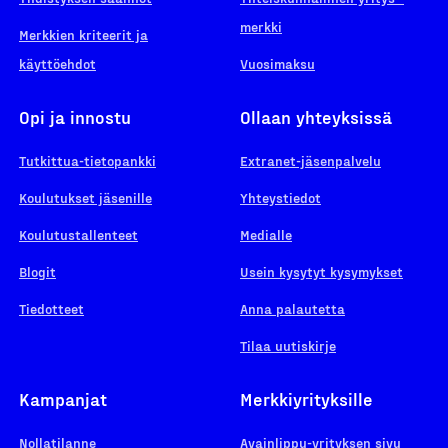
merkki
Merkkien kriteerit ja
käyttöehdot
Vuosimaksu
Opi ja innostu
Ollaan yhteyksissä
Tutkittua-tietopankki
Extranet-jäsenpalvelu
Koulutukset jäsenille
Yhteystiedot
Koulutustallenteet
Medialle
Blogit
Usein kysytyt kysymykset
Tiedotteet
Anna palautetta
Tilaa uutiskirje
Kampanjat
Merkkiyrityksille
Nollatilanne
Avainlippu-yrityksen sivu