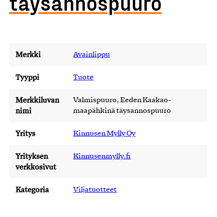
täysannospuuro
Merkki
Avainlippu
Tyyppi
Tuote
Merkkiluvan
Valmispuuro, Eeden Kaakao-
nimi
maapähkinä täysannospuuro
Yritys
Kinnusen Mylly Oy
Yrityksen
Kinnusenmylly.fi
verkkosivut
Kategoria
Viljatuotteet