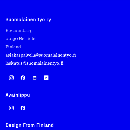
Suomalainen työ ry
Eteläranta 14,
00130 Helsinki
Finland
asiakaspalvelu@suomalainentyo.fi
laskutus@suomalainentyo.fi
Avainlippu
Design From Finland