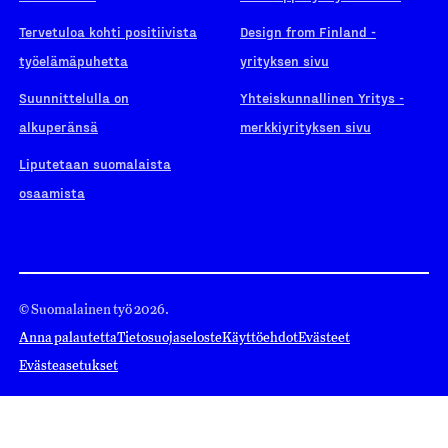
Tervetuloa kohti positiivista
Design from Finland -
työelämäpuhetta
yrityksen sivu
Suunnittelulla on
Yhteiskunnallinen Yritys -
alkuperänsä
merkkiyrityksen sivu
Liputetaan suomalaista
osaamista
© Suomalainen työ 2026.
Anna palautetta
Tietosuojaseloste
Käyttöehdot
Evästeet
Evästeasetukset