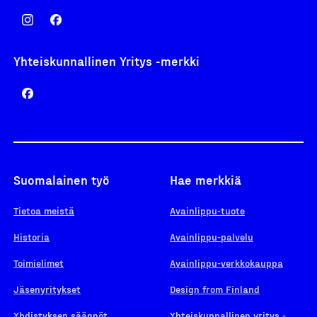
Yhteiskunnallinen Yritys -merkki
Suomalainen työ
Hae merkkiä
Tietoa meistä
Avainlippu-tuote
Historia
Avainlippu-palvelu
Toimielimet
Avainlippu-verkkokauppa
Jäsenyritykset
Design from Finland
Yhdistyksen säännöt
Yhteiskunnallinen yritys -