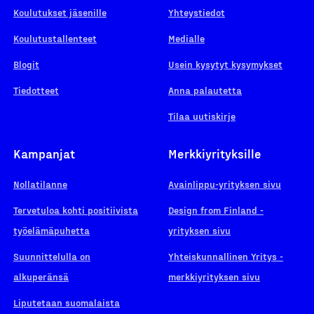
Koulutukset jäsenille
Yhteystiedot
Koulutustallenteet
Medialle
Blogit
Usein kysytyt kysymykset
Tiedotteet
Anna palautetta
Tilaa uutiskirje
Kampanjat
Merkkiyrityksille
Nollatilanne
Avainlippu-yrityksen sivu
Tervetuloa kohti positiivista
Design from Finland -
työelämäpuhetta
yrityksen sivu
Suunnittelulla on
Yhteiskunnallinen Yritys -
alkuperänsä
merkkiyrityksen sivu
Liputetaan suomalaista