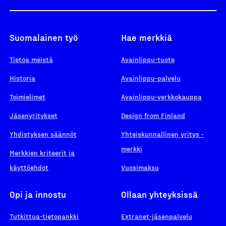
Suomalainen työ
Hae merkkiä
Tietoa meistä
Avainlippu-tuote
Historia
Avainlippu-palvelu
Toimielimet
Avainlippu-verkkokauppa
Jäsenyritykset
Design from Finland
Yhdistyksen säännöt
Yhteiskunnallinen yritys -
merkki
Merkkien kriteerit ja
käyttöehdot
Vuosimaksu
Opi ja innostu
Ollaan yhteyksissä
Tutkittua-tietopankki
Extranet-jäsenpalvelu