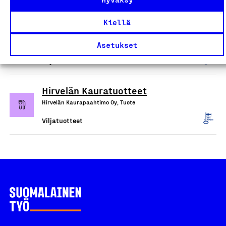
Gluteenittomat hiutaleet ja
Kiellä
hiutaleseokset
Fazer Finland Oy, Tuote
Asetukset
Viljatuotteet
Hirvelän Kauratuotteet
Hirvelän Kaurapaahtimo Oy, Tuote
Viljatuotteet