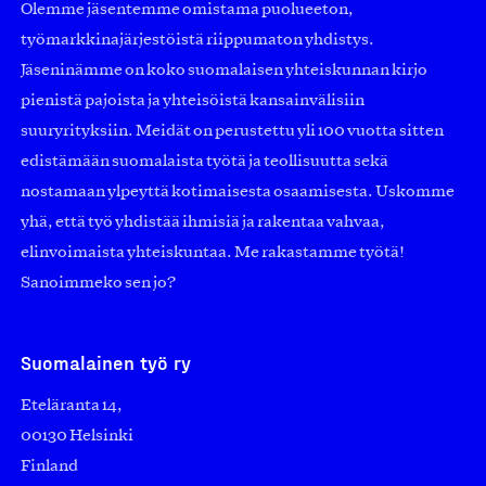
Olemme jäsentemme omistama puolueeton,
työmarkkinajärjestöistä riippumaton yhdistys.
Jäseninämme on koko suomalaisen yhteiskunnan kirjo
pienistä pajoista ja yhteisöistä kansainvälisiin
suuryrityksiin. Meidät on perustettu yli 100 vuotta sitten
edistämään suomalaista työtä ja teollisuutta sekä
nostamaan ylpeyttä kotimaisesta osaamisesta. Uskomme
yhä, että työ yhdistää ihmisiä ja rakentaa vahvaa,
elinvoimaista yhteiskuntaa. Me rakastamme työtä!
Sanoimmeko sen jo?
Suomalainen työ ry
Eteläranta 14,
00130 Helsinki
Finland