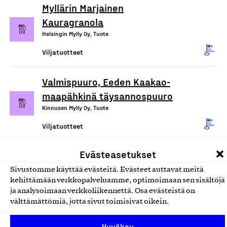
Myllärin Marjainen
Kauragranola
Helsingin Mylly Oy, Tuote
Viljatuotteet
Valmispuuro, Eeden Kaakao-
maapähkinä täysannospuuro
Kinnusen Mylly Oy, Tuote
Viljatuotteet
Evästeasetukset
Gluteenittomat jauhot,
jauhoseokset, leivonnan
Sivustomme käyttää evästeitä. Evästeet auttavat meitä
kehittämään verkkopalveluamme, optimoimaan sen sisältöjä
apuaineet sekä tärkkelykset
ja analysoimaan verkkoliikennettä. Osa evästeistä on
Fazer Finland Oy, Tuote
välttämättömiä, jotta sivut toimisivat oikein.
Viljatuotteet
Hyväksy