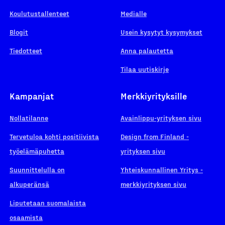
Koulutustallenteet
Medialle
Blogit
Usein kysytyt kysymykset
Tiedotteet
Anna palautetta
Tilaa uutiskirje
Kampanjat
Merkkiyrityksille
Nollatilanne
Avainlippu-yrityksen sivu
Tervetuloa kohti positiivista
Design from Finland -
työelämäpuhetta
yrityksen sivu
Suunnittelulla on
Yhteiskunnallinen Yritys -
alkuperänsä
merkkiyrityksen sivu
Liputetaan suomalaista
osaamista