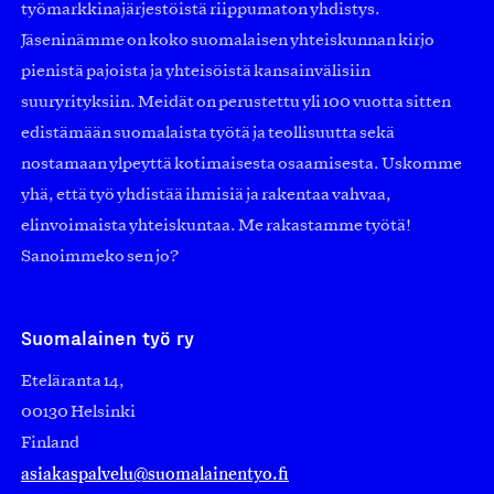
työmarkkinajärjestöistä riippumaton yhdistys.
Jäseninämme on koko suomalaisen yhteiskunnan kirjo
pienistä pajoista ja yhteisöistä kansainvälisiin
suuryrityksiin. Meidät on perustettu yli 100 vuotta sitten
edistämään suomalaista työtä ja teollisuutta sekä
nostamaan ylpeyttä kotimaisesta osaamisesta. Uskomme
yhä, että työ yhdistää ihmisiä ja rakentaa vahvaa,
elinvoimaista yhteiskuntaa. Me rakastamme työtä!
Sanoimmeko sen jo?
Suomalainen työ ry
Eteläranta 14,
00130 Helsinki
Finland
asiakaspalvelu@suomalainentyo.fi