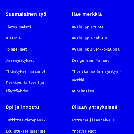
Suomalainen työ
Hae merkkiä
Tietoa meistä
Avainlippu-tuote
Historia
Avainlippu-palvelu
Toimielimet
Avainlippu-verkkokauppa
Jäsenyritykset
Design from Finland
Yhdistyksen säännöt
Yhteiskunnallinen yritys -
merkki
Merkkien kriteerit ja
käyttöehdot
Vuosimaksu
Opi ja innostu
Ollaan yhteyksissä
Tutkittua-tietopankki
Extranet-jäsenpalvelu
Koulutukset jäsenille
Yhteystiedot