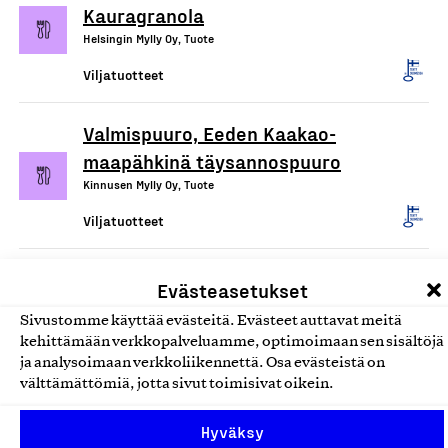
Kauragranola
Helsingin Mylly Oy, Tuote
Viljatuotteet
Valmispuuro, Eeden Kaakao-
maapähkinä täysannospuuro
Kinnusen Mylly Oy, Tuote
Viljatuotteet
Gluteenittomat jauhot,
Evästeasetukset
jauhoseokset, leivonnan
Sivustomme käyttää evästeitä. Evästeet auttavat meitä
apuaineet sekä tärkkelykset
kehittämään verkkopalveluamme, optimoimaan sen sisältöjä
Fazer Finland Oy, Tuote
ja analysoimaan verkkoliikennettä. Osa evästeistä on
välttämättömiä, jotta sivut toimisivat oikein.
Viljatuotteet
Hyväksy