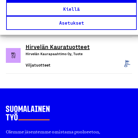
Gluteenittomat hiutaleet ja
Kiellä
hiutaleseokset
Fazer Finland Oy, Tuote
Asetukset
Viljatuotteet
Hirvelän Kauratuotteet
Hirvelän Kaurapaahtimo Oy, Tuote
Viljatuotteet
Olemme jäsentemme omistama puolueeton,