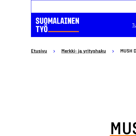
T
Etusivu
Merkki- ja yrityshaku
MUSH D
MUS