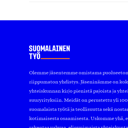
Olemme jäsentemme omistama puolueeton, 
riippumaton yhdistys. Jäseninämme on ko
yhteiskunnan kirjo pienistä pajoista ja yhte
suuryrityksiin. Meidät on perustettu yli 10
suomalaista työtä ja teollisuutta sekä nost
kotimaisesta osaamisesta. Uskomme yhä, ett
rakentaa vahvaa, elinvoimaista yhteiskunt