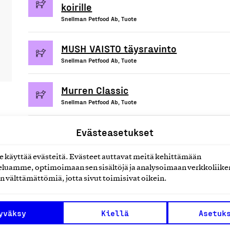
koirille
Snellman Petfood Ab, Tuote
MUSH VAISTO täysravinto
Snellman Petfood Ab, Tuote
Murren Classic
Snellman Petfood Ab, Tuote
Evästeasetukset
käyttää evästeitä. Evästeet auttavat meitä kehittämään
uotteet tai
luamme, optimoimaan sen sisältöjä ja analysoimaan verkkoliike
n välttämättömiä, jotta sivut toimisivat oikein.
yväksy
Kiellä
Asetuk