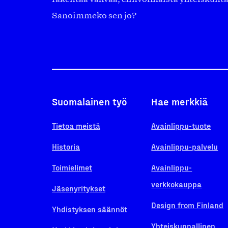
Sanoimmeko sen jo?
Suomalainen työ
Hae merkkiä
Tietoa meistä
Avainlippu-tuote
Historia
Avainlippu-palvelu
Toimielimet
Avainlippu-
verkkokauppa
Jäsenyritykset
Design from Finland
Yhdistyksen säännöt
Yhteiskunnallinen