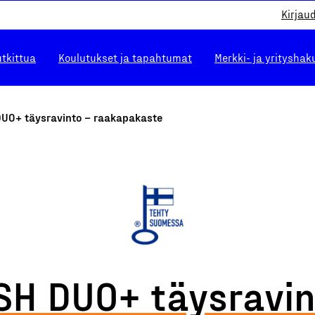
Kirjau
utkittua
Koulutukset ja tapahtumat
Merkki- ja yrityshak
UO+ täysravinto – raakapakaste
H DUO+ täysravin