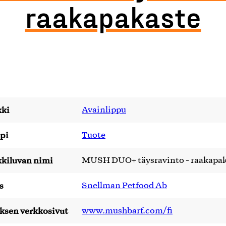
raakapakaste
ki
Avainlippu
pi
Tuote
kiluvan nimi
MUSH DUO+ täysravinto - raakapa
s
Snellman Petfood Ab
yksen verkkosivut
www.mushbarf.com/fi