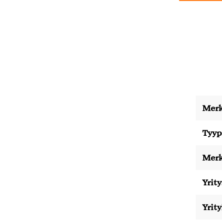
Merk
Tyyp
Merk
Yrity
Yrit