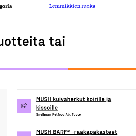
goria
Lemmikkien ruoka
uotteita tai
MUSH kuivaherkut koirille ja
kissoille
Snellman Petfood Ab, Tuote
MUSH BARF® -raakapakasteet