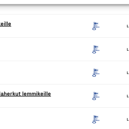
eille
L
L
L
alaherkut lemmikeille
L
L