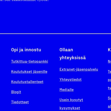
Opi ja innostu
Ollaan
K
yhteyksissä
Tutkittua-tietopankki
N
Extranet-jäsenpalvelu
Koulutukset jäsenille
T
Yhteystiedot
p
Koulutustallenteet
t
Medialle
Blogit
S
Usein kysytyt
Tiedotteet
a
kysymykset