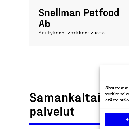
Snellman Petfood
Ab
Yrityksen verkkosivusto
Sivustomme 
Samankaltaiset t
verkkopalve
evästeistä o
palvelut
H