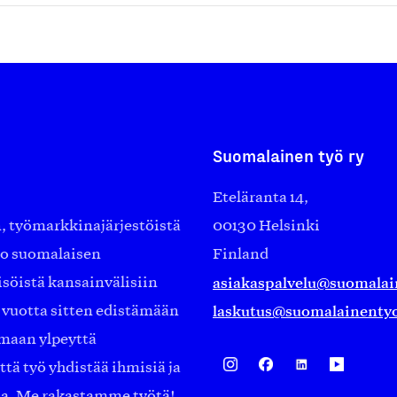
Suomalainen työ ry
Eteläranta 14,
työmarkkinajärjestöistä
00130 Helsinki
ko suomalaisen
Finland
asiakaspalvelu@suomalai
isöistä kansainvälisiin
laskutus@suomalainentyo
0 vuotta sitten edistämään
amaan ylpeyttä
ä työ yhdistää ihmisiä ja
aa. Me rakastamme työtä!