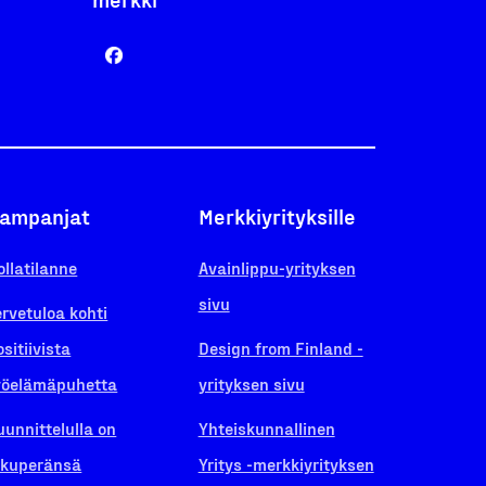
ampanjat
Merkkiyrityksille
ollatilanne
Avainlippu-yrityksen
sivu
ervetuloa kohti
ositiivista
Design from Finland -
yöelämäpuhetta
yrityksen sivu
uunnittelulla on
Yhteiskunnallinen
lkuperänsä
Yritys -merkkiyrityksen