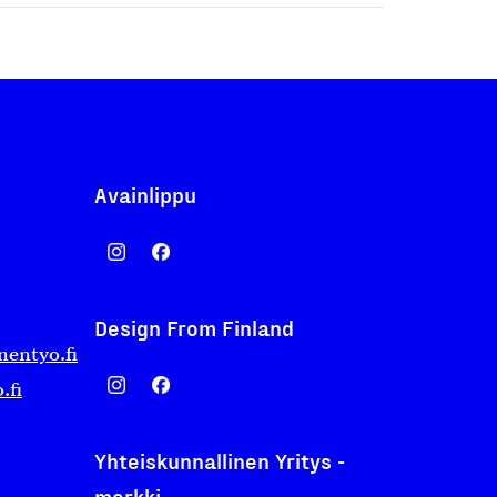
Avainlippu
Design From Finland
nentyo.fi
.fi
Yhteiskunnallinen Yritys -
merkki