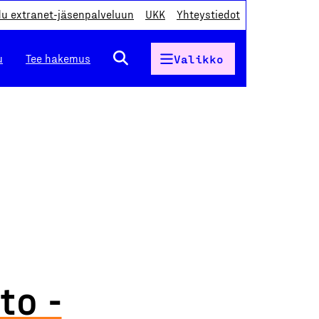
du extranet-jäsenpalveluun
UKK
Yhteystiedot
u
Tee hakemus
Valikko
to -