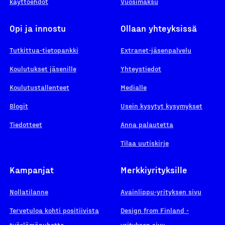
käyttöehdot
Vuosimaksu
Opi ja innostu
Ollaan yhteyksissä
Tutkittua-tietopankki
Extranet-jäsenpalvelu
Koulutukset jäsenille
Yhteystiedot
Koulutustallenteet
Medialle
Blogit
Usein kysytyt kysymykset
Tiedotteet
Anna palautetta
Tilaa uutiskirje
Kampanjat
Merkkiyrityksille
Nollatilanne
Avainlippu-yrityksen sivu
Tervetuloa kohti positiivista
Design from Finland -
työelämäpuhetta
yrityksen sivu