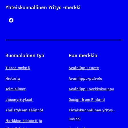
Yhteiskunnallinen Yritys -merkki
Suomalainen työ
Hae merkkiä
Tietoa meistä
Avainlippu-tuote
Historia
Avainlippu-palvelu
Toimielimet
Avainlippu-verkkokauppa
Jäsenyritykset
Design from Finland
Yhdistyksen säännöt
Yhteiskunnallinen yritys -
merkki
Merkkien kriteerit ja