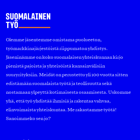
Olemme jäsentemme omistama puolueeton,
työmarkkinajärjestöistä riippumaton yhdistys.
Jäseninämme on koko suomalaisen yhteiskunnan kirjo
pienistä pajoista ja yhteisöistä kansainvälisiin
suuryrityksiin. Meidät on perustettu yli 100 vuotta sitten
edistämään suomalaista työtä ja teollisuutta sekä
nostamaan ylpeyttä kotimaisesta osaamisesta. Uskomme
yhä, että työ yhdistää ihmisiä ja rakentaa vahvaa,
elinvoimaista yhteiskuntaa. Me rakastamme työtä!
Sanoimmeko sen jo?