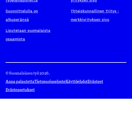
Suunnittelulla on
Yhteiskunnallinen Yritys -
alkuperänsä
merkkiyrityksen sivu
Liputetaan suomalaista
osaamista
© Suomalainen työ 2026.
Anna palautetta
Tietosuojaseloste
Käyttöehdot
Evästeet
Evästeasetukset