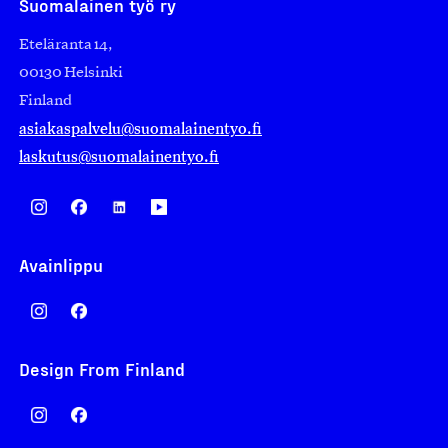
Suomalainen työ ry
Eteläranta 14,
00130 Helsinki
Finland
asiakaspalvelu@suomalainentyo.fi
laskutus@suomalainentyo.fi
Avainlippu
Design From Finland