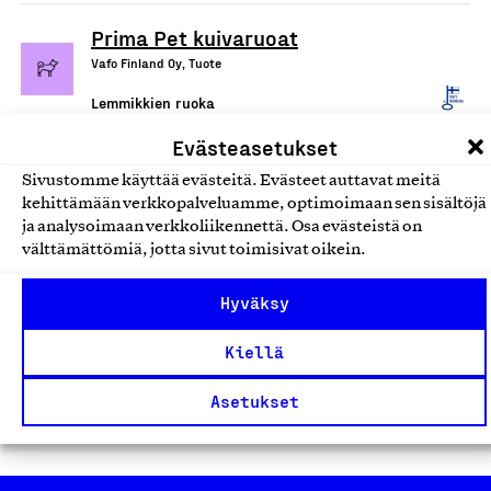
Prima Pet kuivaruoat
Vafo Finland Oy, Tuote
Lemmikkien ruoka
Evästeasetukset
Arctic Lake Treats - kuivatut
Sivustomme käyttää evästeitä. Evästeet auttavat meitä
kalaherkut lemmikeille
kehittämään verkkopalveluamme, optimoimaan sen sisältöjä
Lapland Tails Oy, Tuote
ja analysoimaan verkkoliikennettä. Osa evästeistä on
välttämättömiä, jotta sivut toimisivat oikein.
Lemmikkien ruoka
Hyväksy
Pure Muikku koiranherkku
Kiellä
Tahvon Pippuri Oy, Tuote
Lemmikkien ruoka
Asetukset