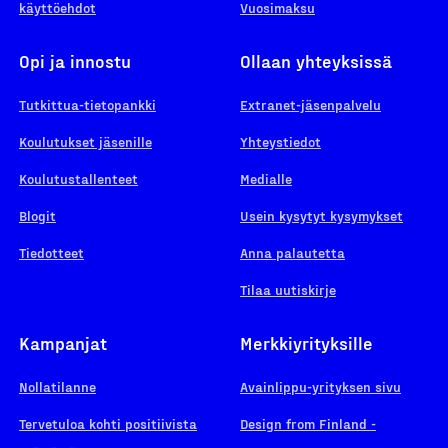
käyttöehdot
Vuosimaksu
Opi ja innostu
Ollaan yhteyksissä
Tutkittua-tietopankki
Extranet-jäsenpalvelu
Koulutukset jäsenille
Yhteystiedot
Koulutustallenteet
Medialle
Blogit
Usein kysytyt kysymykset
Tiedotteet
Anna palautetta
Tilaa uutiskirje
Kampanjat
Merkkiyrityksille
Nollatilanne
Avainlippu-yrityksen sivu
Tervetuloa kohti positiivista
Design from Finland -