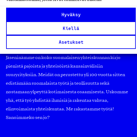
Hyväksy
Kiellä
Olemme jäsentemme omistama puolueeton,
Asetukset
työmarkkinajärjestöistä riippumaton yhdistys.
Jäseninämme on koko suomalaisen yhteiskunnan kirjo
pienistä pajoista ja yhteisöistä kansainvälisiin
suuryrityksiin. Meidät on perustettu yli 100 vuotta sitten
edistämään suomalaista työtä ja teollisuutta sekä
nostamaan ylpeyttä kotimaisesta osaamisesta. Uskomme
yhä, että työ yhdistää ihmisiä ja rakentaa vahvaa,
elinvoimaista yhteiskuntaa. Me rakastamme työtä!
Sanoimmeko sen jo?