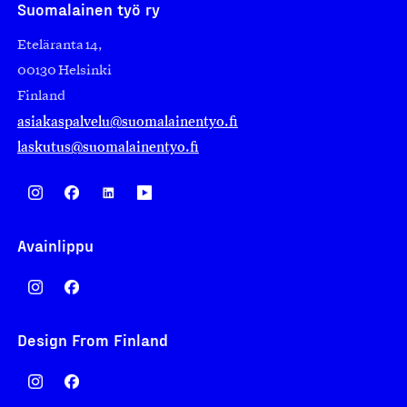
Suomalainen työ ry
Eteläranta 14,
00130 Helsinki
Finland
asiakaspalvelu@suomalainentyo.fi
laskutus@suomalainentyo.fi
Avainlippu
Design From Finland