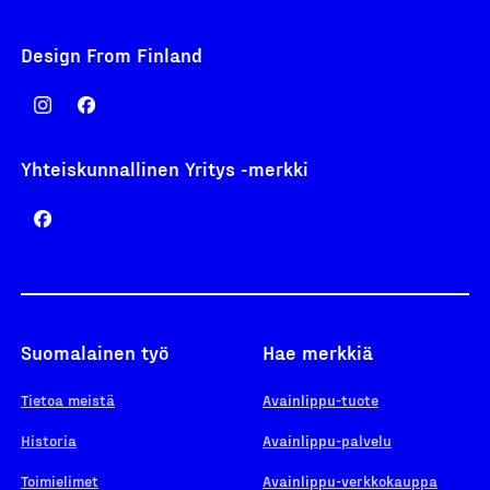
Design From Finland
Yhteiskunnallinen Yritys -merkki
Suomalainen työ
Hae merkkiä
Tietoa meistä
Avainlippu-tuote
Historia
Avainlippu-palvelu
Toimielimet
Avainlippu-verkkokauppa