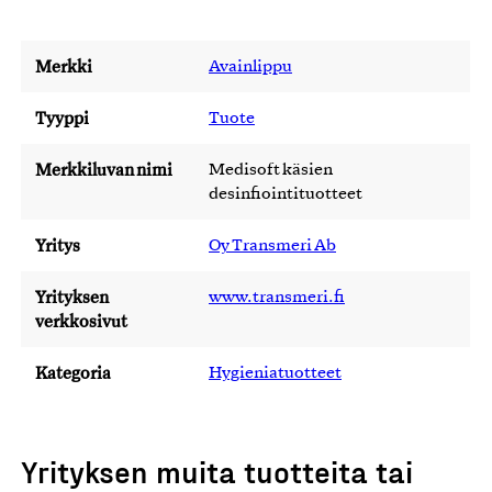
Merkki
Avainlippu
Tyyppi
Tuote
Merkkiluvan nimi
Medisoft käsien
desinfiointituotteet
Yritys
Oy Transmeri Ab
Yrityksen
www.transmeri.fi
verkkosivut
Kategoria
Hygieniatuotteet
Yrityksen muita tuotteita tai