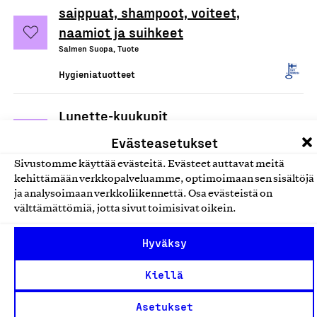
saippuat, shampoot, voiteet,
naamiot ja suihkeet
Salmen Suopa, Tuote
Hygieniatuotteet
Lunette-kuukupit
Hexamer Oy, Tuote
Evästeasetukset
Hygieniatuotteet
Sivustomme käyttää evästeitä. Evästeet auttavat meitä
kehittämään verkkopalveluamme, optimoimaan sen sisältöjä
ja analysoimaan verkkoliikennettä. Osa evästeistä on
Septidin, antiseptinen
välttämättömiä, jotta sivut toimisivat oikein.
haavanpuhdistusliuos
Oy Septidin Ab, Tuote
Hyväksy
Hygieniatuotteet
Kiellä
Pienen Saippuapajan tuotteet
Asetukset