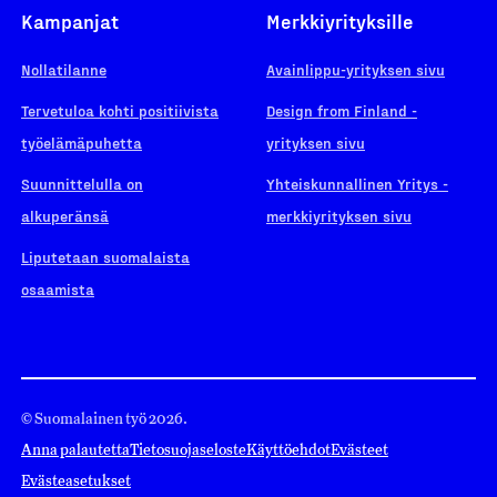
Kampanjat
Merkkiyrityksille
Nollatilanne
Avainlippu-yrityksen sivu
Tervetuloa kohti positiivista
Design from Finland -
työelämäpuhetta
yrityksen sivu
Suunnittelulla on
Yhteiskunnallinen Yritys -
alkuperänsä
merkkiyrityksen sivu
Liputetaan suomalaista
osaamista
© Suomalainen työ 2026.
Anna palautetta
Tietosuojaseloste
Käyttöehdot
Evästeet
Evästeasetukset