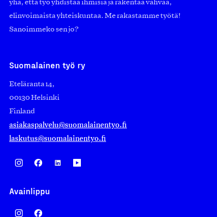
yhä, että työ yhdistää ihmisiä ja rakentaa vahvaa,
elinvoimaista yhteiskuntaa. Me rakastamme työtä!
Sanoimmeko sen jo?
Suomalainen työ ry
Eteläranta 14,
00130 Helsinki
Finland
asiakaspalvelu@suomalainentyo.fi
laskutus@suomalainentyo.fi
Avainlippu