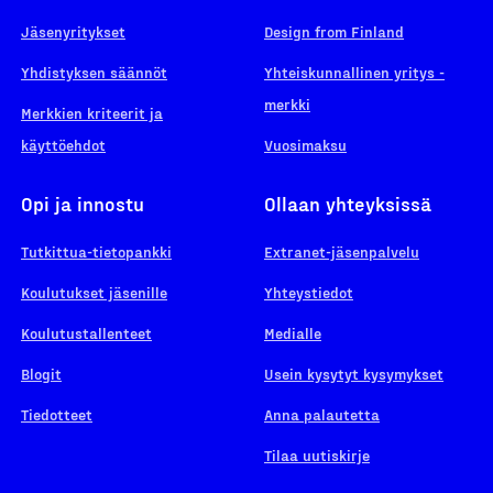
Jäsenyritykset
Design from Finland
Yhdistyksen säännöt
Yhteiskunnallinen yritys -
merkki
Merkkien kriteerit ja
käyttöehdot
Vuosimaksu
Opi ja innostu
Ollaan yhteyksissä
Tutkittua-tietopankki
Extranet-jäsenpalvelu
Koulutukset jäsenille
Yhteystiedot
Koulutustallenteet
Medialle
Blogit
Usein kysytyt kysymykset
Tiedotteet
Anna palautetta
Tilaa uutiskirje