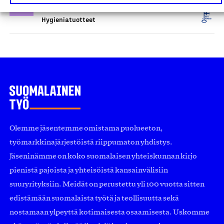
Pieni Saippuapaja, Tuote
Hygieniatuotteet
Olemme jäsentemme omistama puolueeton,
työmarkkinajärjestöistä riippumaton yhdistys.
Jäseninämme on koko suomalaisen yhteiskunnan kirjo
pienistä pajoista ja yhteisöistä kansainvälisiin
suuryrityksiin. Meidät on perustettu yli 100 vuotta sitten
edistämään suomalaista työtä ja teollisuutta sekä
nostamaan ylpeyttä kotimaisesta osaamisesta. Uskomme