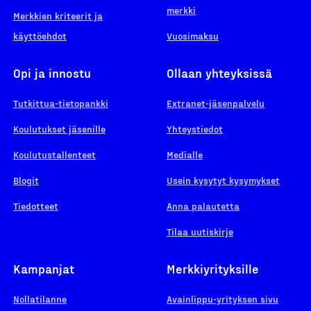
merkki
Merkkien kriteerit ja
käyttöehdot
Vuosimaksu
Opi ja innostu
Ollaan yhteyksissä
Tutkittua-tietopankki
Extranet-jäsenpalvelu
Koulutukset jäsenille
Yhteystiedot
Koulutustallenteet
Medialle
Blogit
Usein kysytyt kysymykset
Tiedotteet
Anna palautetta
Tilaa uutiskirje
Kampanjat
Merkkiyrityksille
Nollatilanne
Avainlippu-yrityksen sivu