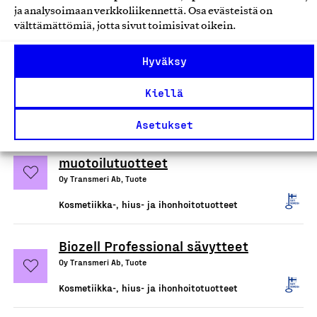
ja analysoimaan verkkoliikennettä. Osa evästeistä on
Kosmetiikka-, hius- ja ihonhoitotuotteet
välttämättömiä, jotta sivut toimisivat oikein.
Biozell shampoot ja hoitoaineet
Hyväksy
Oy Transmeri Ab, Tuote
Kiellä
Kosmetiikka-, hius- ja ihonhoitotuotteet
Asetukset
Biozell kampaus- ja
muotoilutuotteet
Oy Transmeri Ab, Tuote
Kosmetiikka-, hius- ja ihonhoitotuotteet
Biozell Professional sävytteet
Oy Transmeri Ab, Tuote
Kosmetiikka-, hius- ja ihonhoitotuotteet