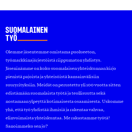
Olemme jäsentemme omistama puolueeton,
työmarkkinajärjestöistä riippumaton yhdistys.
Jäseninämme on koko suomalaisen yhteiskunnan kirjo
pienistä pajoista ja yhteisöistä kansainvälisiin
suuryrityksiin. Meidät on perustettu yli 100 vuotta sitten
edistämään suomalaista työtä ja teollisuutta sekä
nostamaan ylpeyttä kotimaisesta osaamisesta. Uskomme
yhä, että työ yhdistää ihmisiä ja rakentaa vahvaa,
elinvoimaista yhteiskuntaa. Me rakastamme työtä!
Sanoimmeko sen jo?