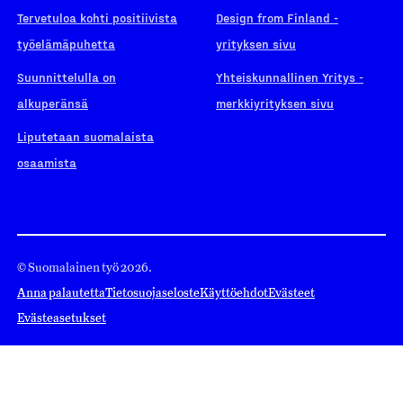
Tervetuloa kohti positiivista
Design from Finland -
työelämäpuhetta
yrityksen sivu
Suunnittelulla on
Yhteiskunnallinen Yritys -
alkuperänsä
merkkiyrityksen sivu
Liputetaan suomalaista
osaamista
© Suomalainen työ 2026.
Anna palautetta
Tietosuojaseloste
Käyttöehdot
Evästeet
Evästeasetukset