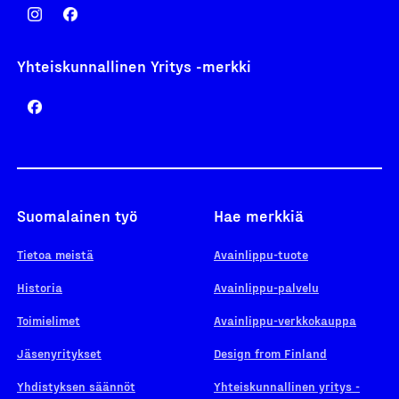
Yhteiskunnallinen Yritys -merkki
Suomalainen työ
Hae merkkiä
Tietoa meistä
Avainlippu-tuote
Historia
Avainlippu-palvelu
Toimielimet
Avainlippu-verkkokauppa
Jäsenyritykset
Design from Finland
Yhdistyksen säännöt
Yhteiskunnallinen yritys -