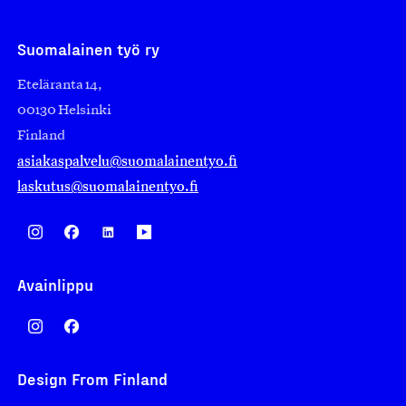
Suomalainen työ ry
Eteläranta 14,
00130 Helsinki
Finland
asiakaspalvelu@suomalainentyo.fi
laskutus@suomalainentyo.fi
Avainlippu
Design From Finland