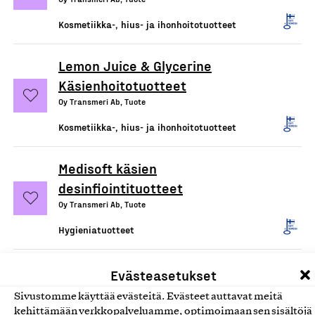
Kosmetiikka-, hius- ja ihonhoitotuotteet
Lemon Juice & Glycerine
Käsienhoitotuotteet
Oy Transmeri Ab, Tuote
Kosmetiikka-, hius- ja ihonhoitotuotteet
Medisoft käsien
desinfiointituotteet
Oy Transmeri Ab, Tuote
Hygieniatuotteet
Biozell hiusmuotoilutuotteet,
Evästeasetukset
aerosolit
Sivustomme käyttää evästeitä. Evästeet auttavat meitä
Oy Transmeri Ab, Tuote
kehittämään verkkopalveluamme, optimoimaan sen sisältöjä